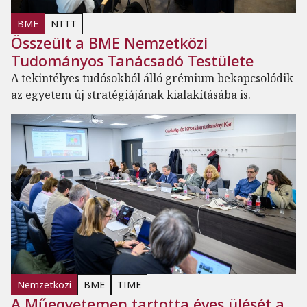
BME
NTTT
Összeült a BME Nemzetközi
Tudományos Tanácsadó Testülete
A tekintélyes tudósokból álló grémium bekapcsolódik
az egyetem új stratégiájának kialakításába is.
Nemzetközi
BME
TIME
A Műegyetemen tartotta éves ülését a