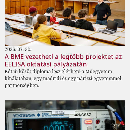
2026. 07. 30.
A BME vezetheti a legtöbb projektet az
EELISA oktatási pályázatán
Két új közös diploma lesz elérhető a Műegyetem
kínálatában, egy madridi és egy párizsi egyetemmel
partnerségben.