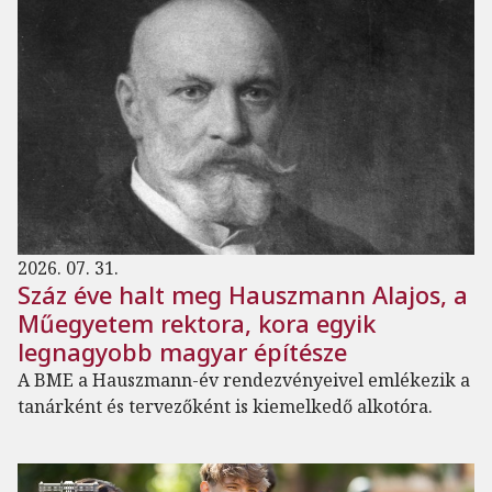
2026. 07. 31.
Száz éve halt meg Hauszmann Alajos, a
Műegyetem rektora, kora egyik
legnagyobb magyar építésze
A BME a Hauszmann-év rendezvényeivel emlékezik a
tanárként és tervezőként is kiemelkedő alkotóra.