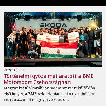
2026. 08. 06.
Történelmi győzelmet aratott a BME
Motorsport Csehországban
Magyar induló korábban sosem szerzett külföldön
első helyet, a BME-seknek ráadásul a nyolcból hat
versenyszámot megnyerve sikerült.