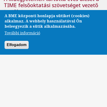
TIME felsőoktatási szövetséget vezető
testület
A BME központi honlapja sütiket (cookies)
A határokon átnyúló kettős képzések megvalósítása a
alkalmaz. A webhely használatával Ön
szervezet egyik fő célja.
beleegyezik a sütik alkalmazásába.
További információ
Elfogadom
Nemzetközi
BME
ÉPK
Digital Twins
A jövő digitális technológiái az
építőiparban: indul a DigiTwin 4.