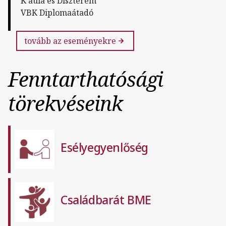
K aula és Díszterem
VBK Diplomaátadó
tovább az eseményekre
Fenntarthatósági
törekvéseink
Esélyegyenlőség
Családbarát BME