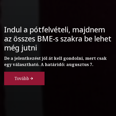
Európa elit egyetemein sincs
jobb kvantumlabor, mint a
BME-n
A felújított és világszínvonalú műszerekkel
frissített laboratóriumból kerülhetnek ki a jövő
csipjei.
Tovább