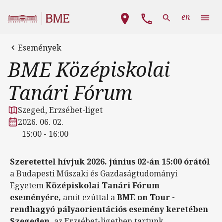
Ugrás a tartalomra
Fő navigáció
en
Események
BME Középiskolai
Tanári Fórum
Szeged, Erzsébet-liget
2026. 06. 02.
15:00 - 16:00
Szeretettel hívjuk 2026. június 02-án 15:00 órától
a Budapesti Műszaki és Gazdaságtudományi
Egyetem
Középiskolai Tanári Fórum
eseményére,
amit ezúttal a
BME on Tour -
rendhagyó pályaorientációs esemény keretében
Szegeden,
az Erzsébet-ligetben tartunk.