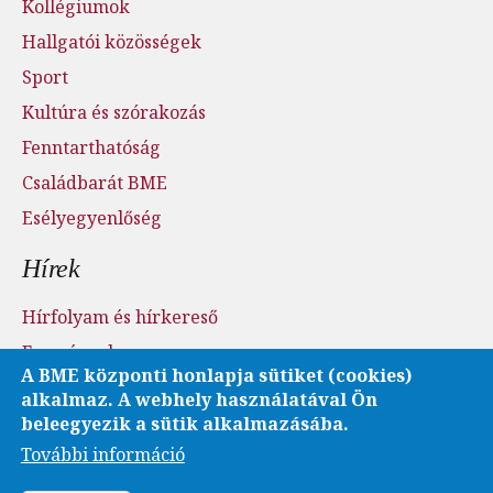
Kollégiumok
Hallgatói közösségek
Sport
Kultúra és szórakozás
Fenntarthatóság
Családbarát BME
Esélyegyenlőség
Hírek
Hírfolyam és hírkereső
Események
A BME központi honlapja sütiket (cookies)
Sajtószoba - sajtófigyelés
alkalmaz. A webhely használatával Ön
Karrier és pályázatok
beleegyezik a sütik alkalmazásába.
További információ
Fotó- és videótár