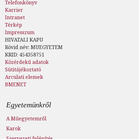
Telefonkönyv
Karrier
Intranet
Térkép
Impresszum
HIVATALI KAPU
Rövid név: MUEGYETEM
KRID: 454358751
Közérdekű adatok
Sütitájékoztató
Arculati elemek
BMENET
Lábléc menü
Egyetemünkről
A Műegyetemről
Karok
Szervezeti felépítés