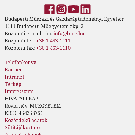
Budapesti Műszaki és Gazdaságtudományi Egyetem
1111 Budapest, Műegyetem rkp. 3
Központi e-mail cím:
info@bme.hu
Központi tel.:
+36 1 463-1111
Központi fax:
+36 1 463-1110
Telefonkönyv
Karrier
Intranet
Térkép
Impresszum
HIVATALI KAPU
Rövid név: MUEGYETEM
KRID: 454358751
Közérdekű adatok
Sütitájékoztató
Arculati elemek