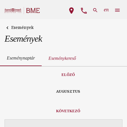
Ugrás a tartalomra
Fő navigáció
en
Események
Események
Eseménynaptár
Eseménykereső
ELŐZŐ
AUGUSZTUS
KÖVETKEZŐ