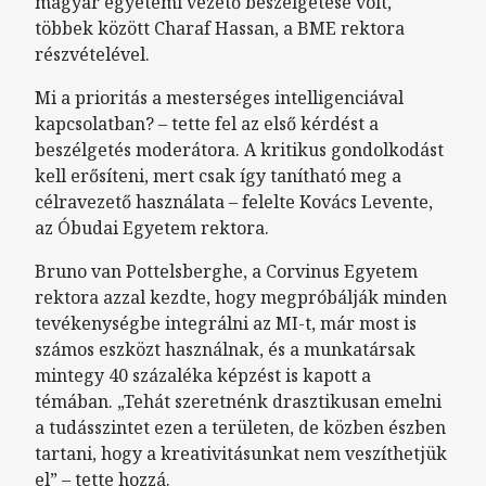
magyar egyetemi vezető beszélgetése volt,
többek között Charaf Hassan, a BME rektora
részvételével.
Mi a prioritás a mesterséges intelligenciával
kapcsolatban? – tette fel az első kérdést a
beszélgetés moderátora. A kritikus gondolkodást
kell erősíteni, mert csak így tanítható meg a
célravezető használata – felelte Kovács Levente,
az Óbudai Egyetem rektora.
Bruno van Pottelsberghe, a Corvinus Egyetem
rektora azzal kezdte, hogy megpróbálják minden
tevékenységbe integrálni az MI-t, már most is
számos eszközt használnak, és a munkatársak
mintegy 40 százaléka képzést is kapott a
témában. „Tehát szeretnénk drasztikusan emelni
a tudásszintet ezen a területen, de közben észben
tartani, hogy a kreativitásunkat nem veszíthetjük
el” – tette hozzá.