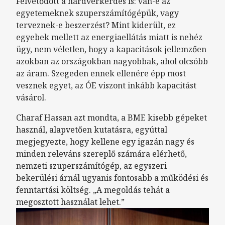
Felvetődött a hardverkérdés is: van-e az
egyetemeknek szuperszámítógépük, vagy
terveznek-e beszerzést? Mint kiderült, ez
egyebek mellett az energiaellátás miatt is nehéz
ügy, nem véletlen, hogy a kapacitások jellemzően
azokban az országokban nagyobbak, ahol olcsóbb
az áram. Szegeden ennek ellenére épp most
vesznek egyet, az ÓE viszont inkább kapacitást
vásárol.
Charaf Hassan azt mondta, a BME kisebb gépeket
használ, alapvetően kutatásra, egyúttal
megjegyezte, hogy kellene egy igazán nagy és
minden releváns szereplő számára elérhető,
nemzeti szuperszámítógép, az egyszeri
bekerülési árnál ugyanis fontosabb a működési és
fenntartási költség. „A megoldás tehát a
megosztott használat lehet.”