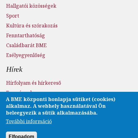
Hallgatói közösségek
Sport
Kultúra és szórakozás
Fenntarthatóság
Családbarát BME
Esélyegyenlőség
Hírek
Hírfolyam és hírkereső
Események
A BME központi honlapja sütiket (cookies)
Sajtószoba - sajtófigyelés
alkalmaz. A webhely használatával Ön
Karrier és pályázatok
beleegyezik a sütik alkalmazásába.
További információ
Fotó- és videótár
Elfogadom