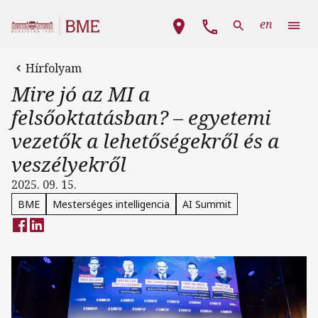
Ugrás a tartalomra
Fő navigáció
en
Hírfolyam
Mire jó az MI a
felsőoktatásban? – egyetemi
vezetők a lehetőségekről és a
veszélyekről
2025. 09. 15.
BME
Mesterséges intelligencia
AI Summit