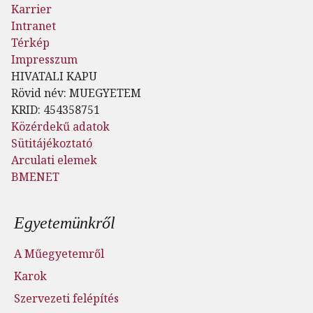
Karrier
Intranet
Térkép
Impresszum
HIVATALI KAPU
Rövid név: MUEGYETEM
KRID: 454358751
Közérdekű adatok
Sütitájékoztató
Arculati elemek
BMENET
Lábléc menü
Egyetemünkről
A Műegyetemről
Karok
Szervezeti felépítés