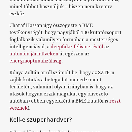
minél többet használjuk – hiszen nem kreatív
eszköz.
Charaf Hassan úgy összegezte a BME
tevékenységét, hogy nagyjából 100 kutatócsoport
foglalkozik valamilyen formában a mesterséges
intelligenciával, a
deepfake-felismeréstől
az
autonóm járműveken
át egészen az
energiaoptimalizálásig
.
Kónya Zoltán arról számolt be, hogy az SZTE-n
zajlik kutatás a betegadat-menedzsment
területén, valamint olyan irányban is, hogy az
utasok hogyan érzik magukat egy önvezető
autóban (ebben egyébként a BME kutatói is
részt
vesznek
).
Kell-e szuperhardver?