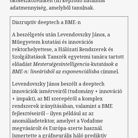
okoseszközeinken (is) képződő hatalmas
adatmennyiség, amelyből tanulnak.
Diszruptív deeptech a BME-n
A beszélgetés után Levendovszky János, a
Műegyetem kutatási és innovációs
rektorhelyettese, a Hálózati Rendszerek és
Szolgáltatások Tanszék egyetemi tanára tartott
előadást
Mesterségesintelligencia-kutatások a
BME-n: lineárisból az exponenciálisba
címmel.
Levendovszky János beszélt a deeptech
innovációk ismérveiről (tudomány + innováció
+ impakt), az MI szerepéről a komplex
rendszerek irányításában, valamint a BME
fejlesztéseiről – ilyen például az az
anomáliadetektor, amelyet a Vodafone
megvásárolt és Európa-szerte használ.
Ismertette a gráfneurális háló prediktív