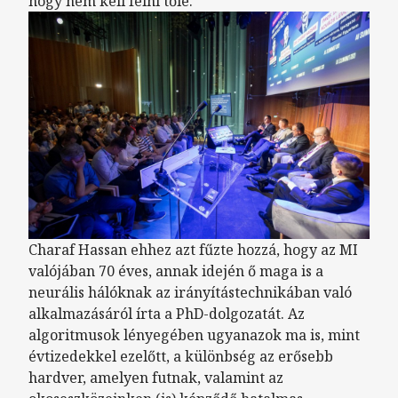
hogy nem kell félni tőle.
Charaf Hassan ehhez azt fűzte hozzá, hogy az MI
valójában 70 éves, annak idején ő maga is a
neurális hálóknak az irányítástechnikában való
alkalmazásáról írta a PhD-dolgozatát. Az
algoritmusok lényegében ugyanazok ma is, mint
évtizedekkel ezelőtt, a különbség az erősebb
hardver, amelyen futnak, valamint az