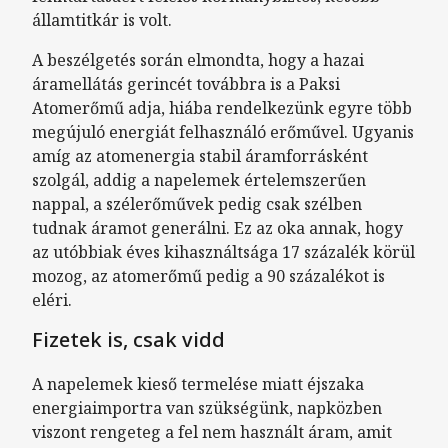
államtitkár is volt.
A beszélgetés során elmondta, hogy a hazai
áramellátás gerincét továbbra is a Paksi
Atomerőmű adja, hiába rendelkezünk egyre több
megújuló energiát felhasználó erőművel. Ugyanis
amíg az atomenergia stabil áramforrásként
szolgál, addig a napelemek értelemszerűen
nappal, a szélerőművek pedig csak szélben
tudnak áramot generálni. Ez az oka annak, hogy
az utóbbiak éves kihasználtsága 17 százalék körül
mozog, az atomerőmű pedig a 90 százalékot is
eléri.
Fizetek is, csak vidd
A napelemek kieső termelése miatt éjszaka
energiaimportra van szükségünk, napközben
viszont rengeteg a fel nem használt áram, amit