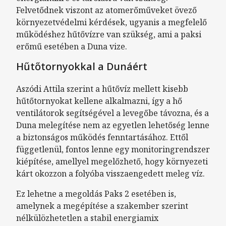
Felvetődnek viszont az atomerőműveket övező
környezetvédelmi kérdések, ugyanis a megfelelő
működéshez hűtővízre van szükség, ami a paksi
erőmű esetében a Duna vize.
Hűtőtornyokkal a Dunáért
Aszódi Attila szerint a hűtővíz mellett kisebb
hűtőtornyokat kellene alkalmazni, így a hő
ventilátorok segítségével a levegőbe távozna, és a
Duna melegítése nem az egyetlen lehetőség lenne
a biztonságos működés fenntartásához. Ettől
függetlenül, fontos lenne egy monitoringrendszer
kiépítése, amellyel megelőzhető, hogy környezeti
kárt okozzon a folyóba visszaengedett meleg víz.
Ez lehetne a megoldás Paks 2 esetében is,
amelynek a megépítése a szakember szerint
nélkülözhetetlen a stabil energiamix