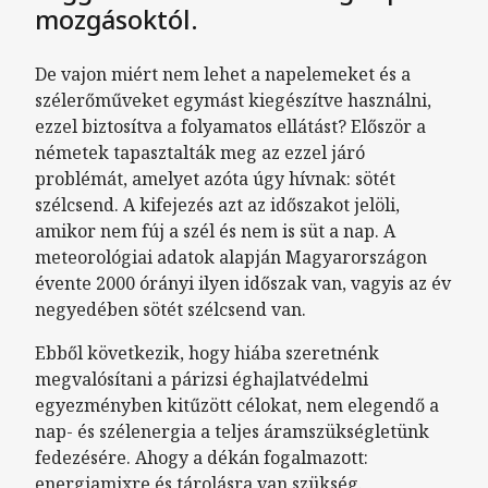
mozgásoktól.
De vajon miért nem lehet a napelemeket és a
szélerőműveket egymást kiegészítve használni,
ezzel biztosítva a folyamatos ellátást? Először a
németek tapasztalták meg az ezzel járó
problémát, amelyet azóta úgy hívnak: sötét
szélcsend. A kifejezés azt az időszakot jelöli,
amikor nem fúj a szél és nem is süt a nap. A
meteorológiai adatok alapján Magyarországon
évente 2000 órányi ilyen időszak van, vagyis az év
negyedében sötét szélcsend van.
Ebből következik, hogy hiába szeretnénk
megvalósítani a párizsi éghajlatvédelmi
egyezményben kitűzött célokat, nem elegendő a
nap- és szélenergia a teljes áramszükségletünk
fedezésére. Ahogy a dékán fogalmazott:
energiamixre és tárolásra van szükség.