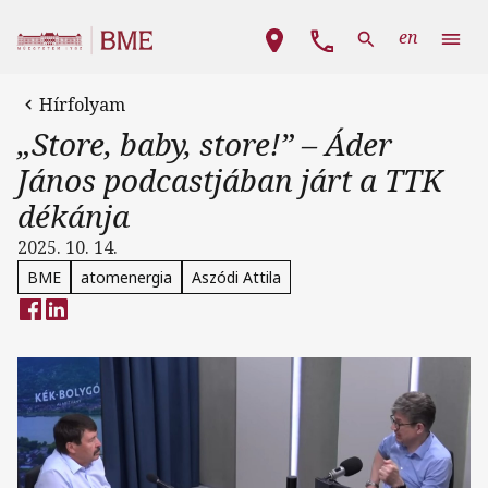
Ugrás a tartalomra
Fő navigáció
en
Hírfolyam
„Store, baby, store!” – Áder
János podcastjában járt a TTK
dékánja
2025. 10. 14.
BME
atomenergia
Aszódi Attila