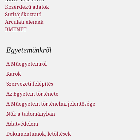
Közérdekű adatok
Sütitájékoztató
Arculati elemek
BMENET
Lábléc menü
Egyetemünkről
A Műegyetemről
Karok
Szervezeti felépítés
Az Egyetem története
A Műegyetem történelmi jelentősége
Nők a tudományban
Adatvédelem
Dokumentumok, letöltések