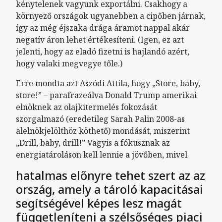
kénytelenek vagyunk exportálni. Csakhogy a
környező országok ugyanebben a cipőben járnak,
így az még éjszaka drága áramot nappal akár
negatív áron lehet értékesíteni. (Igen, ez azt
jelenti, hogy az eladó fizetni is hajlandó azért,
hogy valaki megvegye tőle.)
Erre mondta azt Aszódi Attila, hogy „Store, baby,
store!” – parafrazeálva Donald Trump amerikai
elnöknek az olajkitermelés fokozását
szorgalmazó (eredetileg Sarah Palin 2008-as
alelnökjelölthöz köthető) mondását, miszerint
„Drill, baby, drill!” Vagyis a fókusznak az
energiatároláson kell lennie a jövőben, mivel
hatalmas előnyre tehet szert az az
ország, amely a tároló kapacitásai
segítségével képes lesz magát
függetleníteni a szélsőséges piaci