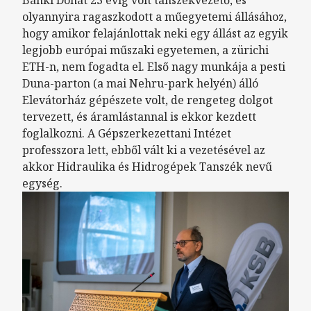
Bánki Donát 23 évig volt tanszékvezető, és
olyannyira ragaszkodott a műegyetemi állásához,
hogy amikor felajánlottak neki egy állást az egyik
legjobb európai műszaki egyetemen, a zürichi
ETH-n, nem fogadta el. Első nagy munkája a pesti
Duna-parton (a mai Nehru-park helyén) álló
Elevátorház gépészete volt, de rengeteg dolgot
tervezett, és áramlástannal is ekkor kezdett
foglalkozni. A Gépszerkezettani Intézet
professzora lett, ebből vált ki a vezetésével az
akkor Hidraulika és Hidrogépek Tanszék nevű
egység.