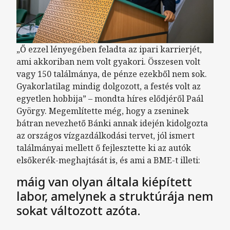
„Ő ezzel lényegében feladta az ipari karrierjét,
ami akkoriban nem volt gyakori. Összesen volt
vagy 150 találmánya, de pénze ezekből nem sok.
Gyakorlatilag mindig dolgozott, a festés volt az
egyetlen hobbija” – mondta híres elődjéről Paál
György. Megemlítette még, hogy a zseninek
bátran nevezhető Bánki annak idején kidolgozta
az országos vízgazdálkodási tervet, jól ismert
találmányai mellett ő fejlesztette ki az autók
elsőkerék-meghajtását is, és ami a BME-t illeti:
máig van olyan általa kiépített
labor, amelynek a struktúrája nem
sokat változott azóta.