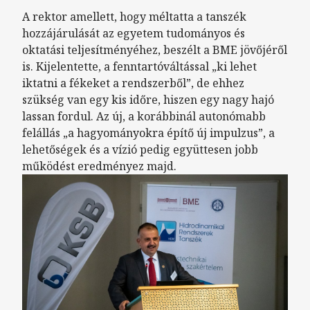
A rektor amellett, hogy méltatta a tanszék
hozzájárulását az egyetem tudományos és
oktatási teljesítményéhez, beszélt a BME jövőjéről
is. Kijelentette, a fenntartóváltással „ki lehet
iktatni a fékeket a rendszerből”, de ehhez
szükség van egy kis időre, hiszen egy nagy hajó
lassan fordul. Az új, a korábbinál autonómabb
felállás „a hagyományokra építő új impulzus”, a
lehetőségek és a vízió pedig együttesen jobb
működést eredményez majd.