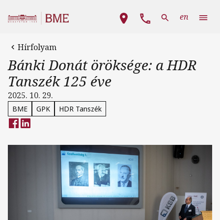
Ugrás a tartalomra
Fő navigáció
en
Hírfolyam
Bánki Donát öröksége: a HDR
Tanszék 125 éve
2025. 10. 29.
BME
GPK
HDR Tanszék