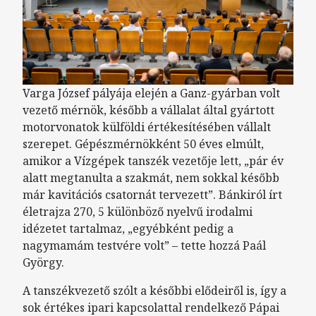
Varga József pályája elején a Ganz-gyárban volt
vezető mérnök, később a vállalat által gyártott
motorvonatok külföldi értékesítésében vállalt
szerepet. Gépészmérnökként 50 éves elmúlt,
amikor a Vízgépek tanszék vezetője lett, „pár év
alatt megtanulta a szakmát, nem sokkal később
már kavitációs csatornát tervezett”. Bánkiról írt
életrajza 270, 5 különböző nyelvű irodalmi
idézetet tartalmaz, „egyébként pedig a
nagymamám testvére volt” – tette hozzá Paál
György.
A tanszékvezető szólt a későbbi elődeiről is, így a
sok értékes ipari kapcsolattal rendelkező Pápai