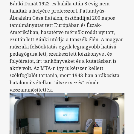
Bánki Donát 1922-es halála után 8 évig nem
találtak a helyére professzort. Pattantyús-
Ábrahám Géza fiatalon, ösztöndíjjal 200 napos
tanulmányutat tett Európában és Észak-
Amerikában, hazatérve mérnökirodát nyitott,
ezután lett Bánki utódja a tanszék élén. A magyar
műszaki felsőoktatás egyik legnagyobb hatású
pedagógusa lett, szerkesztett kézikönyvet és
folyóiratot, írt tankönyveket és a kutatásban is
aktív volt. Az MTA-n így is kétszer kellett
székfoglalót tartania, mert 1948-ban a rákosista
hatalomátvételkor "átszervezés" címén
visszaminősítették.