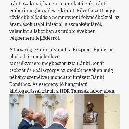
iránti szakmai, hanem a munkatársak iránti
emberi megbecsülés is kitűnt. Következett négy
rövidebb előadás a nemnewtoni folyadékokról, az
áramlások stabilitásáról, a szonokémiáról,
valamint a laborban az utóbbi években
végbement fejlődésről.
A társaság ezután átvonult a Központi Épületbe,
ahol a három jelenlevő
tanszékvezető megkoszorúzta Bánki Donát
szobrát és Paál György az utódok nevében még
néhány személyes mondatot intézett Bánki
Donáthoz.
Az esemény jó hangulatú
állófogadással zárult a HDR Tanszék laborjában.