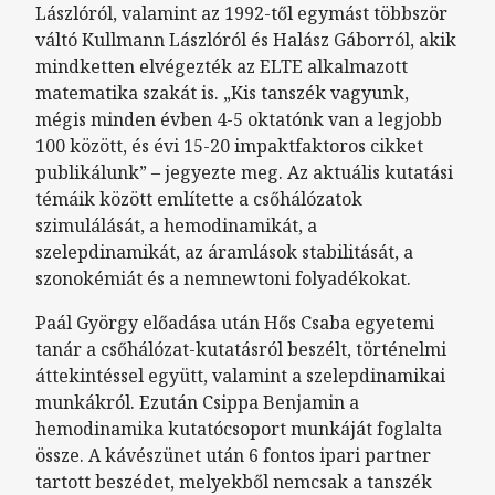
Lászlóról, valamint az 1992-től egymást többször
váltó Kullmann Lászlóról és Halász Gáborról, akik
mindketten elvégezték az ELTE alkalmazott
matematika szakát is. „Kis tanszék vagyunk,
mégis minden évben 4-5 oktatónk van a legjobb
100 között, és évi 15-20 impaktfaktoros cikket
publikálunk” – jegyezte meg. Az aktuális kutatási
témáik között említette a csőhálózatok
szimulálását, a hemodinamikát, a
szelepdinamikát, az áramlások stabilitását, a
szonokémiát és a nemnewtoni folyadékokat.
Paál György előadása után Hős Csaba egyetemi
tanár a csőhálózat-kutatásról beszélt, történelmi
áttekintéssel együtt, valamint a szelepdinamikai
munkákról. Ezután Csippa Benjamin a
hemodinamika kutatócsoport munkáját foglalta
össze. A kávészünet után 6 fontos ipari partner
tartott beszédet, melyekből nemcsak a tanszék