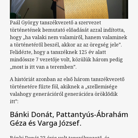
Paál György tanszékvezető a szervezet
történetének bemutató előadását azzal indította,
hogy „ha valaki nem valamiről, hanem valaminek
a történetéről beszél, akkor az az öregség jele”.
Felidézte, hogy a tanszéknek 125 év alatt
mindössze 7 vezetője volt, közülük három pedig
„most is itt van a teremben”.
A históriát azonban az első három tanszékvezető
történetére fűzte föl, akiknek a „szellemisége
valahogy generációról generációra öröklődik
itt”:
Bánki Donát, Pattantyús-Ábrahám
Géza és Varga József.