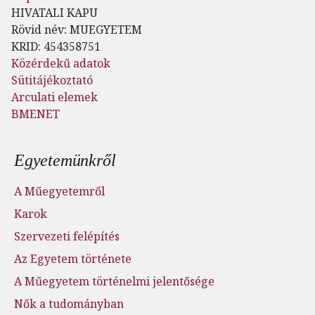
HIVATALI KAPU
Rövid név: MUEGYETEM
KRID: 454358751
Közérdekű adatok
Sütitájékoztató
Arculati elemek
BMENET
Lábléc menü
Egyetemünkről
A Műegyetemről
Karok
Szervezeti felépítés
Az Egyetem története
A Műegyetem történelmi jelentősége
Nők a tudományban