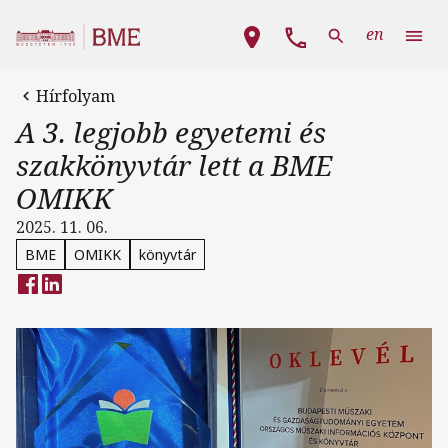
Ugrás a tartalomra
Fő navigáció
en
Hírfolyam
A 3. legjobb egyetemi és
szakkönyvtár lett a BME
OMIKK
2025. 11. 06.
BME
OMIKK
könyvtár