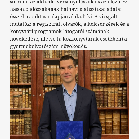
sorrend az aktuális versenyidőszak és az előző év
hasonló időszakának hathavi statisztikai adatai
összehasonlítása alapján alakult ki. A vizsgált
mutatók: a regisztrált olvasók, a kölcsönzések és a
könyvtári programok látogatói számának
növekedése, illetve (a közkönyvtárak esetében) a
gyermekolvasószám-növekedés.