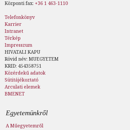
Központi fax:
+36 1 463-1110
Telefonkönyv
Karrier
Intranet
Térkép
Impresszum
HIVATALI KAPU
Rövid név: MUEGYETEM
KRID: 454358751
Közérdekű adatok
Sütitájékoztató
Arculati elemek
BMENET
Lábléc menü
Egyetemünkről
A Műegyetemről