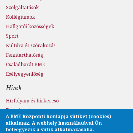
Szolgáltatások
Kollégiumok
Hallgatói közösségek
Sport
Kultúra és szórakozás
Fenntarthatóság
Családbarát BME
Esélyegyenlőség
Hírek
Hírfolyam és hírkereső
Események
A BME központi honlapja sütiket (cookies)
Sajtószoba - sajtófigyelés
alkalmaz. A webhely használatával Ön
Karrier és pályázatok
beleegyezik a sütik alkalmazásába.