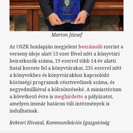
Marton József
Az OSZK honlapján megjelent
beszámoló
szerint a
verseny ideje alatt 53 ezer fővel nőtt a könyvtári
beiratkozók száma, 19 ezerrel több 14 év alatti
fiatal kereste fel a könyvtárakat, 235 ezerrel nőtt
a könyvekhez és könyvtárakhoz kapcsolódó
közösségi programok résztvevőinek száma, és
negyedmillióval a kölcsönzéseké. A minisztérium
a következő évre is
meghirdette
a pályázatot,
amelyen immár határon túli intézmények is
indulhatnak.
Rektori Hivatal, Kommunikációs Igazgatóság