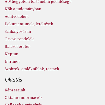
A Műegyetem történelmi jelentősége
Nők a tudományban
Adatvédelem
Dokumentumok, letöltések
Szabályozástár
Orvosi rendelők
Baleset esetén
Neptun
Intranet
Szobrok, emléktáblák, termek
Oktatás
Képzéseink
Oktatási információk
Hallgatói ügyintézés