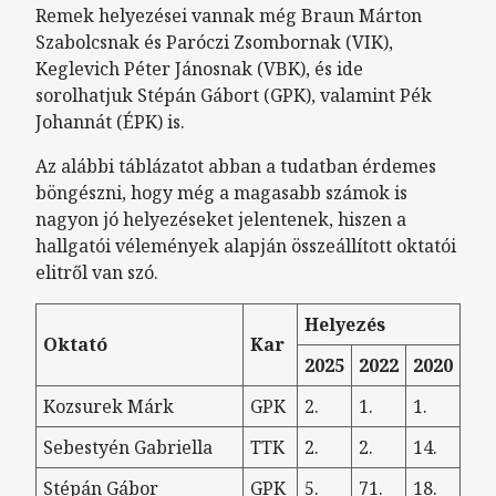
Remek helyezései vannak még Braun Márton
Szabolcsnak és Paróczi Zsombornak (VIK),
Keglevich Péter Jánosnak (VBK), és ide
sorolhatjuk Stépán Gábort (GPK), valamint Pék
Johannát (ÉPK) is.
Az alábbi táblázatot abban a tudatban érdemes
böngészni, hogy még a magasabb számok is
nagyon jó helyezéseket jelentenek, hiszen a
hallgatói vélemények alapján összeállított oktatói
elitről van szó.
Helyezés
Oktató
Kar
2025
2022
2020
Kozsurek Márk
GPK
2.
1.
1.
Sebestyén Gabriella
TTK
2.
2.
14.
Stépán Gábor
GPK
5.
71.
18.