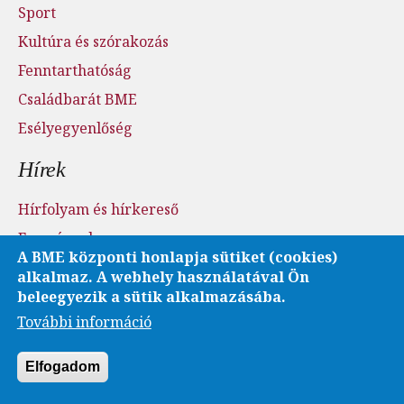
Sport
Kultúra és szórakozás
Fenntarthatóság
Családbarát BME
Esélyegyenlőség
Hírek
Hírfolyam és hírkereső
Események
A BME központi honlapja sütiket (cookies)
Sajtószoba - sajtófigyelés
alkalmaz. A webhely használatával Ön
Karrier és pályázatok
beleegyezik a sütik alkalmazásába.
További információ
Fotó- és videótár
Elfogadom