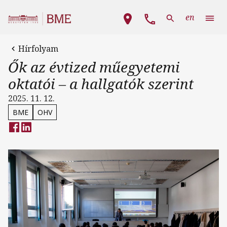
Ugrás a tartalomra
Fő navigáció
en
Hírfolyam
Ők az évtized műegyetemi
oktatói – a hallgatók szerint
2025. 11. 12.
BME
OHV