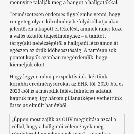
mennyire találják meg a hangot a hallgatókkal.
Természetesen érdemes figyelembe venni, hogy
rengeteg olyan körülmény befolyásolhatja akár
jelentősen a kapott értékelést, aminek nincs köze
a valós oktatói teljesítményhez – a tanított
tárgy(ak) nehézségétől a hallgatói létszámon át
egészen az órák időbeosztásáig. A tartósan sok
pontot kapók azonban megérdemlik, hogy
kiemeljük őket.
Hogy legyen némi perspektívánk, kértünk
korábbi eredménysorokat az EHK-tól. 2020-ból és
2023-ból is a második félévi felmérés adatait
kaptuk meg, így három pillanatképet vethettünk
össze az elmúlt hat évből.
„Éppen most zajlik az OHV megújítása azzal a
céllal, hogy a hallgatói vélemények még
részletesebben jelenjenek meg” – mondta a