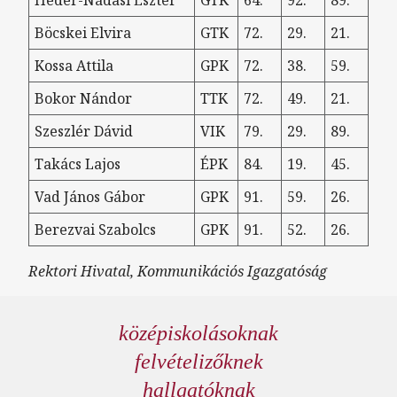
Böcskei Elvira
GTK
72.
29.
21.
Kossa Attila
GPK
72.
38.
59.
Bokor Nándor
TTK
72.
49.
21.
Szeszlér Dávid
VIK
79.
29.
89.
Takács Lajos
ÉPK
84.
19.
45.
Vad János Gábor
GPK
91.
59.
26.
Berezvai Szabolcs
GPK
91.
52.
26.
Rektori Hivatal, Kommunikációs Igazgatóság
középiskolásoknak
felvételizőknek
hallgatóknak