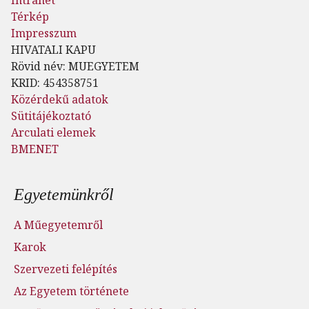
Térkép
Impresszum
HIVATALI KAPU
Rövid név: MUEGYETEM
KRID: 454358751
Közérdekű adatok
Sütitájékoztató
Arculati elemek
BMENET
Lábléc menü
Egyetemünkről
A Műegyetemről
Karok
Szervezeti felépítés
Az Egyetem története