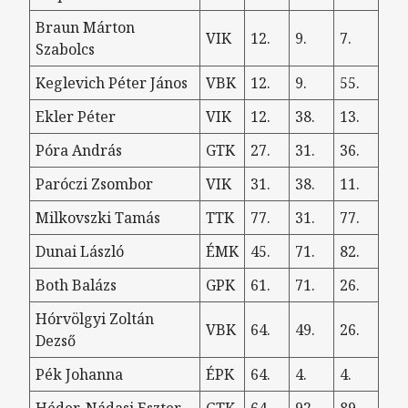
Braun Márton
VIK
12.
9.
7.
Szabolcs
Keglevich Péter János
VBK
12.
9.
55.
Ekler Péter
VIK
12.
38.
13.
Póra András
GTK
27.
31.
36.
Paróczi Zsombor
VIK
31.
38.
11.
Milkovszki Tamás
TTK
77.
31.
77.
Dunai László
ÉMK
45.
71.
82.
Both Balázs
GPK
61.
71.
26.
Hórvölgyi Zoltán
VBK
64.
49.
26.
Dezső
Pék Johanna
ÉPK
64.
4.
4.
Héder-Nádasi Eszter
GTK
64.
92.
89.