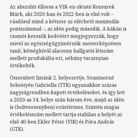
Az abszolút éllovas a VIK-en oktató Kozsurek
Márk, aki 2020-ban és 2022-ben is első volt –
ráadásul mind a kétszer az elérhető maximális
pontszámmal –, az idén pedig második. A kákán is
csomót keresők kedvéért megjegyezzük, hogy
mivel az egészségügyimérnök-mesterképzésen
tanít, kétségkívül alacsony hallgatói létszám
mellett produkálta ezt, néhány tucatnyian
értékelték.
Összesített listánk 2. helyezettje, Svantnerné
Sebestyén Gabriella (TTK) ugyanakkor százas
nagyságrendben kapott értékeléseket, és így lett
a 2020-as 14. helye után három éve, majd az idén
is (holtversenyben) ezüstérmes. Szintén magas
értékelésszám mellett tartja stabilan a helyét az
első 40-ben Ekler Péter (VIK) és Póra András
(GTK).