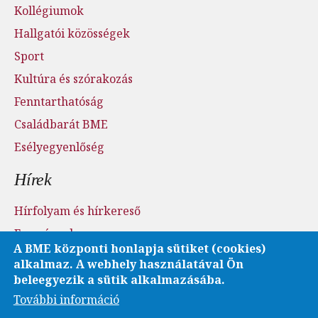
Kollégiumok
Hallgatói közösségek
Sport
Kultúra és szórakozás
Fenntarthatóság
Családbarát BME
Esélyegyenlőség
Hírek
Hírfolyam és hírkereső
Események
A BME központi honlapja sütiket (cookies)
Sajtószoba - sajtófigyelés
alkalmaz. A webhely használatával Ön
Karrier és pályázatok
beleegyezik a sütik alkalmazásába.
További információ
Fotó- és videótár