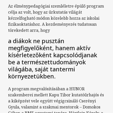
Az élménypedagógiai szemléletre épülő program
célja az volt, hogy az űrkutatás világát
kézzelfogható módon közelebb hozza az iskolai
fizikaoktatáshoz. A kezdeményezés tudatosan
törekedett arra, hogy
a diákok ne pusztán
megfigyelőként, hanem aktív
kísérletezőként kapcsolódjanak
be a természettudományok
világába, saját tantermi
környezetükben.
A program megvalósításában a HUNOR
szakemberei mellett Kapu Tibor kutatóűrhajós és
a kiképzést vele együtt végigcsináló Cserényi
Gyula, valamint a szakmai mentorok – Domokos
Gábor, a BME egyetemi tanára, Härtlein Károly, a