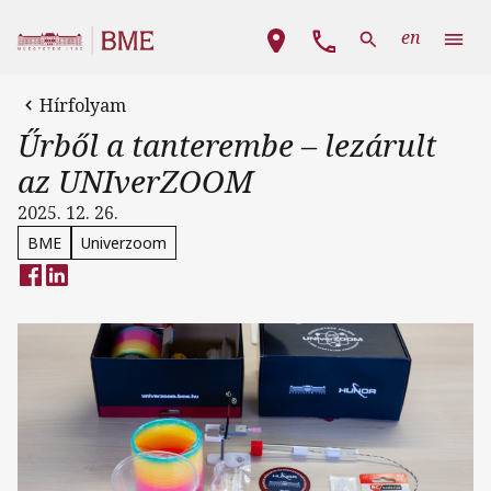
Ugrás a tartalomra
Fő navigáció
en
Hírfolyam
Űrből a tanterembe – lezárult
az UNIverZOOM
2025. 12. 26.
BME
Univerzoom