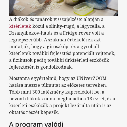
A diákok és tanárok visszajelzései alapján a
kísérletek
közül a slinky-rugó, a lágycella, a
Dzsanyibekov-hatás és a Fridge rover volt a
legnépszerűbb. A szakmai értékelések azt
mutatják, hogy a giroszkóp- és a gyroball-
kísérletek további fejlesztési potenciált rejtenek,
a fizikusok pedig további űrkísérleti eszközök
fejlesztésén is gondolkodnak.
Mostanra egyértelmű, hogy az UNIverZOOM
hatása messze túlmutat az előzetes terveken.
Több mint 300 intézmény kapcsolódott be, a
bevont diákok száma meghaladta a 13 ezret, és a
kísérleti eszközök a projekt lezárulta után is az
oktatás részét képezik.
A program valódi