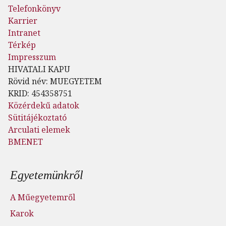
Telefonkönyv
Karrier
Intranet
Térkép
Impresszum
HIVATALI KAPU
Rövid név: MUEGYETEM
KRID: 454358751
Közérdekű adatok
Sütitájékoztató
Arculati elemek
BMENET
Lábléc menü
Egyetemünkről
A Műegyetemről
Karok