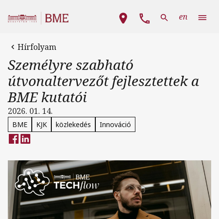
Ugrás a tartalomra
Fő navigáció
en
Hírfolyam
Személyre szabható
útvonaltervezőt fejlesztettek a
BME kutatói
2026. 01. 14.
BME
KJK
közlekedés
Innováció