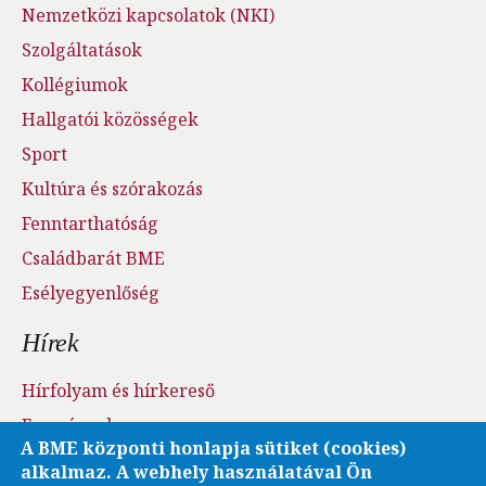
Nemzetközi kapcsolatok (NKI)
Szolgáltatások
Kollégiumok
Hallgatói közösségek
Sport
Kultúra és szórakozás
Fenntarthatóság
Családbarát BME
Esélyegyenlőség
Hírek
Hírfolyam és hírkereső
Események
A BME központi honlapja sütiket (cookies)
Sajtószoba - sajtófigyelés
alkalmaz. A webhely használatával Ön