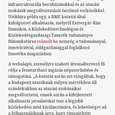
infrastrukturális beruházásokkal és az utazási
szokások megváltoztatását ösztönző eszközökkel.
Utóbbira példa egy, a BME kutatói által
kidolgozott alkalmazás, melyről Esztergár-Kiss
Domokos, a Közlekedéstechnológiai és
Közlekedésgazdasági Tanszék tudományos
főmunkatársa
számolt be
nemrég a tudománnyal,
innovációval, zöldgazdasággal foglalkozó
Innotéka magazinban.
A webalapú, személyre szabott útvonaltervező fő
célja a fenntartható ingázás népszerűsítése és
támogatása. „A kutatás során azt vizsgáltuk, hogy
a budapesti utazóknak milyen mértékben áll
szándékukban az utazási szokásaikat
megváltoztatni, ennek során a kifejlesztett
alkalmazás javaslatokat tesz a legjobb
közlekedési mód kiválasztására, és lehetőséget ad
a felhasználóknak arra, hogy visszajelzést