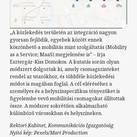
„A közlekedés területén az integráció nagyon
gyorsan fejlődik, egyebek között ennek
köszönhető a mobilitás mint szolgáltatás (Mobility
as a Service; MaaS) megjelenése is” – írja
Esztergár-Kiss Domokos. A kutatás során olyan
módszert dolgoztak ki, amely csomagszinteket
rendel az utazókhoz, és többféle közlekedési
módot is magában foglal. A cél eléréséhez a
személyes és a helyszínspecifikus tényezőket is
figyelembe vevő mobilitási csomagokat állítottak
össze. A módszer sokrétűen alkalmazható
különböző városokban és helyszíneken.
Rektori Kabinet, Kommunikációs Igazgatóság
Nyitó kép: Pexels/Mart Production