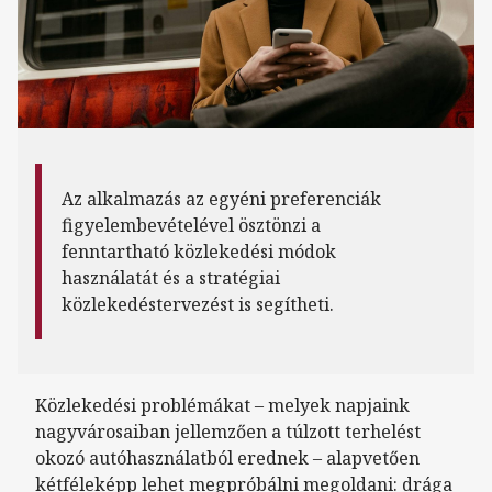
Az alkalmazás az egyéni preferenciák
figyelembevételével ösztönzi a
fenntartható közlekedési módok
használatát és a stratégiai
közlekedéstervezést is segítheti.
Közlekedési problémákat – melyek napjaink
nagyvárosaiban jellemzően a túlzott terhelést
okozó autóhasználatból erednek – alapvetően
kétféleképp lehet megpróbálni megoldani: drága