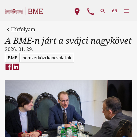
Ugrás a tartalomra
Fő navigáció
en
Hírfolyam
A BME-n járt a svájci nagykövet
2026. 01. 29.
BME
nemzetközi kapcsolatok