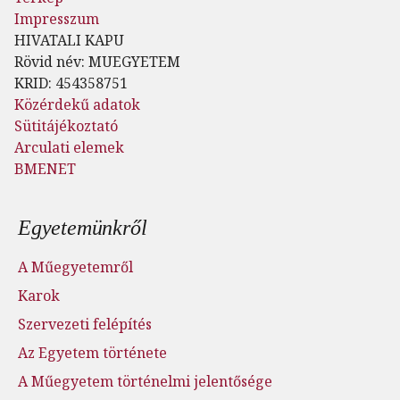
Impresszum
HIVATALI KAPU
Rövid név: MUEGYETEM
KRID: 454358751
Közérdekű adatok
Sütitájékoztató
Arculati elemek
BMENET
Lábléc menü
Egyetemünkről
A Műegyetemről
Karok
Szervezeti felépítés
Az Egyetem története
A Műegyetem történelmi jelentősége