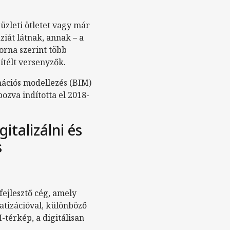
üzleti ötletet vagy már
iát látnak, annak – a
orna szerint több
ítélt versenyzők.
ációs modellezés (BIM)
pozva indította el 2018-
talizálni és
s
ejlesztő cég, amely
atizációval, különböző
M-térkép, a digitálisan