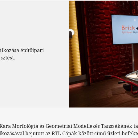
lkozása építőipari
sztést.
ara Morfológia és Geometriai Modellezés Tanszékének ta
lkozásával bejutott az RTL Cápák között című üzleti befek