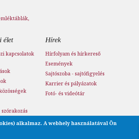
emléktáblák,
 élet
Hírek
i kapcsolatok
Hírfolyam és hírkereső
Események
tások
Sajtószoba - sajtófigyelés
mok
Karrier és pályázatok
 közösségek
Fotó- és videótár
s szórakozás
atóság
okies) alkalmaz. A webhely használatával Ön
rát BME