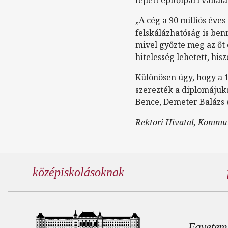
fejlett építőipari válla
„A cég a 90 milliós éves
felskálázhatóság is be
mivel győzte meg az őt 
hitelesség lehetett, his
Különösen úgy, hogy a 
szerezték a diplomájuk
Bence, Demeter Balázs é
Rektori Hivatal, Kommu
középiskolásoknak
Lábl
Egyetem