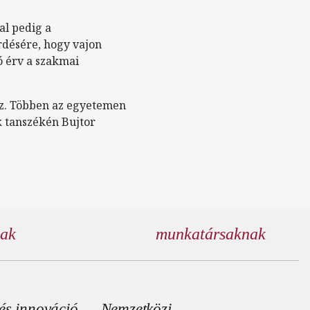
al pedig a
rdésére, hogy vajon
ló érv a szakmai
ez. Többen az egyetemen
k tanszékén Bujtor
nak
munkatársaknak
és innováció
Nemzetközi