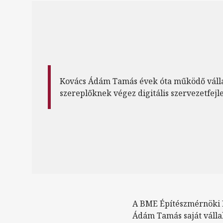
Kovács Ádám Tamás évek óta működő válla
szereplőknek végez digitális szervezetfejle
A BME Építészmérnöki K
Ádám Tamás saját válla