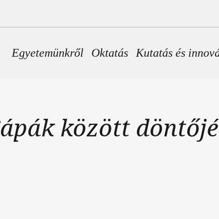
Fő navigáció
Egyetemünkről
Oktatás
Kutatás és innov
ápák között döntőj