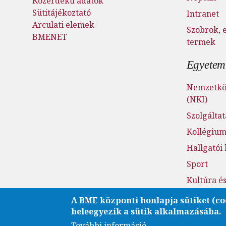
Közérdekű adatok
Sütitájékoztató
Intranet
Arculati elemek
Szobrok, 
BMENET
termek
Egyetemi
Nemzetköz
(NKI)
Szolgálta
Kollégiu
Hallgatói
Sport
Kultúra é
Fenntarth
A BME központi honlapja sütiket (co
beleegyezik a sütik alkalmazásába.
Családba
További információ