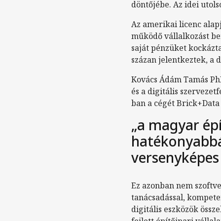
döntőjébe. Az idei utols
Az amerikai licenc alap
működő vállalkozást be
saját pénzüket kockázta
százan jelentkeztek, a d
Kovács Ádám Tamás PhD-
és a digitális szervezet
ban a cégét Brick+Data
„a magyar épí
hatékonyabbá 
versenyképes 
Ez azonban nem szoftve
tanácsadással, kompete
digitális eszközök össze