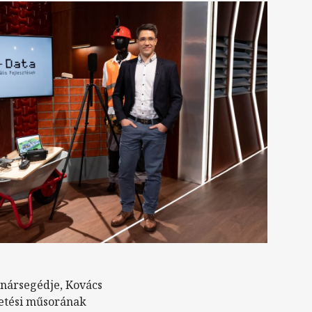
nársegédje, Kovács
tetési műsorának