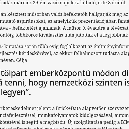
ó adás március 29-én, vasárnapi lesz látható, este 8 órától.
ján készített műsorban valós befektetők hallgatják meg az 
mutató aspiránsokat, és amelyikük prezentációjában fantáz
tva – befektetést ajánlanak. A műsor 9. évadára a tévécsat
öntőig többkörös kiválasztás után jutottak el a legjobbnak 
kutatása során több évig foglalkozott az építményinform
fejlesztés kérdéskörével, az ekkor felhalmozott tudásra ala
 néven. Célja
tőipart emberközpontú módon digi
tenni, hogy nemzetközi szinten i
legyen”.
rkereskedelmet jelent: a Brick+Data alapvetően szervezetf
nciafejlesztéssel, munkafolyamatok kidolgozásával, autom
kötésével is segíti a megbízóit. Új szolgáltatása pedig a BI