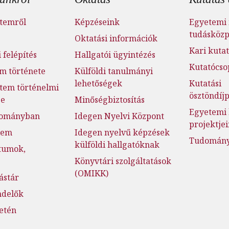
temről
Képzéseink
Egyetemi 
tudásköz
Oktatási információk
Kari kutat
 felépítés
Hallgatói ügyintézés
Kutatócso
m története
Külföldi tanulmányi
lehetőségek
Kutatási
tem történelmi
ösztöndí
ge
Minőségbiztosítás
Egyetemi 
dományban
Idegen Nyelvi Központ
projektje
lem
Idegen nyelvű képzések
Tudományo
külföldi hallgatóknak
tumok,
Könyvtári szolgáltatások
(OMIKK)
ástár
ndelők
setén