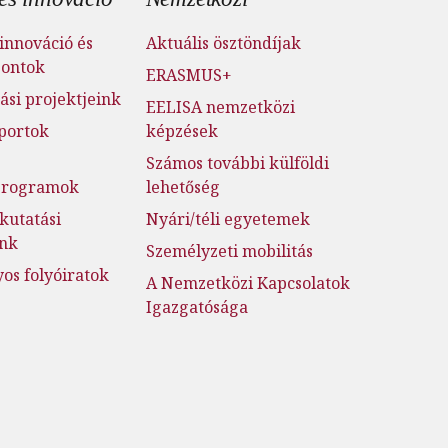
innováció és
Aktuális ösztöndíjak
pontok
ERASMUS+
ási projektjeink
EELISA nemzetközi
portok
képzések
Számos további külföldi
jprogramok
lehetőség
kutatási
Nyári/téli egyetemek
ink
Személyzeti mobilitás
s folyóiratok
A Nemzetközi Kapcsolatok
Igazgatósága