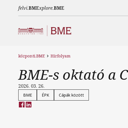
Ugrás a tartalomra
felvi.
BME
xplore.
BME
központi.BME
Hírfolyam
BME-s oktató a C
2026. 03. 26.
BME
ÉPK
Cápák között