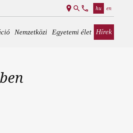
hu
en
Hírek
áció
Nemzetközi
Egyetemi élet
ében