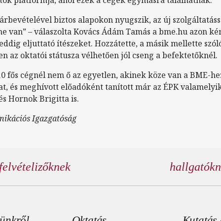
latok platformja, ahol ezek a cégek egymásra találhatnak.
 árbevételével biztos alapokon nyugszik, az új szolgáltatáss
nne van” – válaszolta Kovács Ádám Tamás a bme.hu azon ké
eddig eljuttató ítészeket. Hozzátette, a másik mellette szó
zen az oktatói státusza vélhetően jól cseng a befektetőknél.
10 fős cégnél nem ő az egyetlen, akinek köze van a BME-h
at, és meghívott előadóként tanított már az ÉPK valamelyi
s Hornok Brigitta is.
nikációs Igazgatóság
felvételizőknek
hallgatók
éc menü
ünkről
Oktatás
Kutatás 