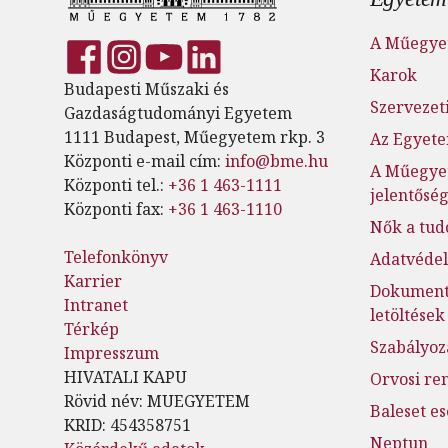
A Műegye
Karok
Budapesti Műszaki és
Szervezeti
Gazdaságtudományi Egyetem
1111 Budapest, Műegyetem rkp. 3
Az Egyete
Központi e-mail cím:
info@bme.hu
A Műegye
Központi tel.:
+36 1 463-1111
jelentősé
Központi fax:
+36 1 463-1110
Nők a tu
Telefonkönyv
Adatvéde
Karrier
Dokumen
Intranet
letöltések
Térkép
Szabályoz
Impresszum
HIVATALI KAPU
Orvosi re
Rövid név: MUEGYETEM
Baleset e
KRID: 454358751
Neptun