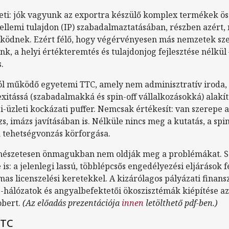
eti: jók vagyunk az exportra készülő komplex termékek ös
ellemi tulajdon (IP) szabadalmaztatásában, részben azért,
űködnek. Ezért félő, hogy végérvényesen más nemzetek sz
, a helyi értékteremtés és tulajdonjog fejlesztése nélkül –
.
jól működő egyetemi TTC, amely nem adminisztratív iroda,
xitássá (szabadalmakká és spin-off vállalkozásokká) alakí
i-üzleti kockázati puffer. Nemcsak értékesít: van szerepe 
s, imázs javításában is. Nélküle nincs meg a kutatás, a spin
a tehetségvonzás körforgása.
mészetesen önmagukban nem oldják meg a problémákat. Sz
s: a jelenlegi lassú, többlépcsős engedélyezési eljárások fe
as licenszelési keretekkel. A kizárólagos pályázati finans
e-hálózatok és angyalbefektetői ökoszisztémák kiépítése a
obert.
(Az előadás prezentációja
innen
letölthető pdf-ben.)
TTC