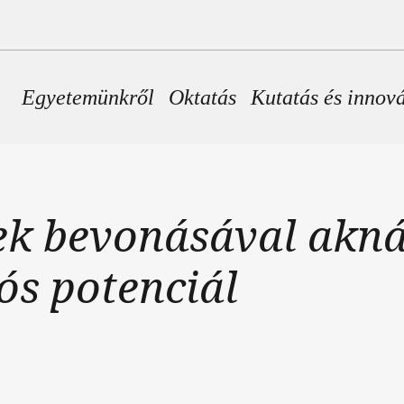
Fő navigáció
Egyetemünkről
Oktatás
Kutatás és innov
ek bevonásával akná
ós potenciál