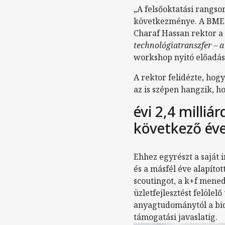
„A felsőoktatási rangsor
következménye. A BME a
Charaf Hassan rektor a
technológiatranszfer – a
workshop nyitó előadá
A rektor felidézte, ho
az is szépen hangzik, 
évi 2,4 milliár
következő év
Ehhez egyrészt a saját 
és a másfél éve alapítot
scoutingot, a k+f mened
üzletfejlesztést felölel
anyagtudománytól a biot
támogatási javaslatig.