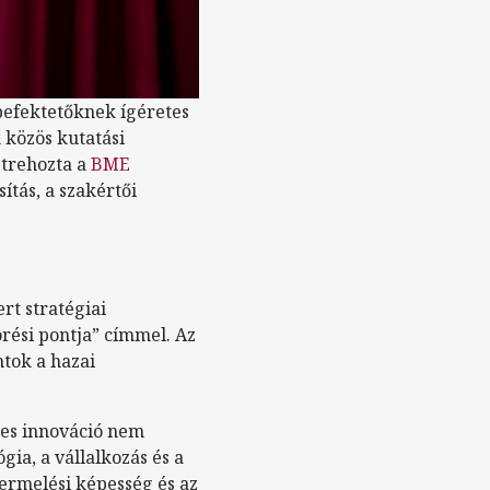
 befektetőknek ígéretes
 közös kutatási
étrehozta a
BME
ítás, a szakértői
rt stratégiai
rési pontja” címmel. Az
ntok a hazai
res innováció nem
ia, a vállalkozás és a
termelési képesség és az