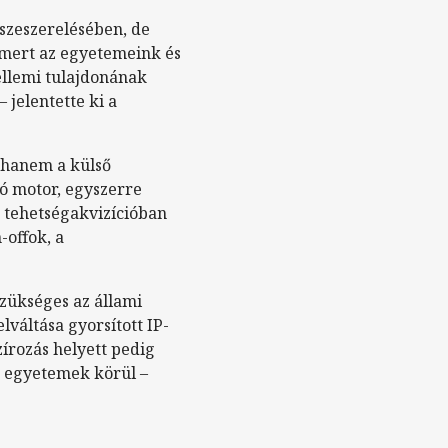
szeszerelésében, de
 mert az egyetemeink és
ellemi tulajdonának
 jelentette ki a
 hanem a külső
tó motor, egyszerre
a tehetségakvizícióban
-offok, a
ükséges az állami
lváltása gyorsított IP-
zírozás helyett pedig
z egyetemek körül –