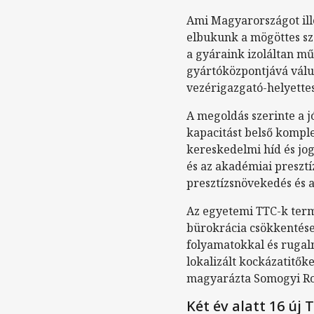
Ami Magyarországot ill
elbukunk a mögöttes sz
a gyáraink izoláltan m
gyártóközpontjává válunk
vezérigazgató-helyettes
A megoldás szerinte a 
kapacitást belső komple
kereskedelmi híd és jog
és az akadémiai presztíz
presztízsnövekedés és 
Az egyetemi TTC-k ter
bürokrácia csökkentése i
folyamatokkal és rugalm
lokalizált kockázatitők
magyarázta Somogyi R
Két év alatt 16 új 