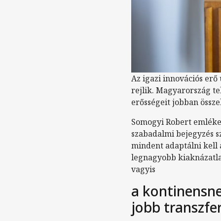
Az igazi innovációs er
rejlik. Magyarország te
erősségeit jobban össze
Somogyi Robert emlékez
szabadalmi bejegyzés sz
mindent adaptálni kell 
legnagyobb kiaknázatlan
vagyis
a kontinensn
jobb transzf