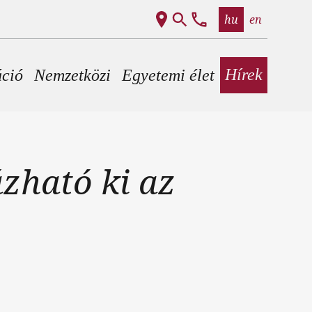
hu
en
Hírek
áció
Nemzetközi
Egyetemi élet
zható ki az