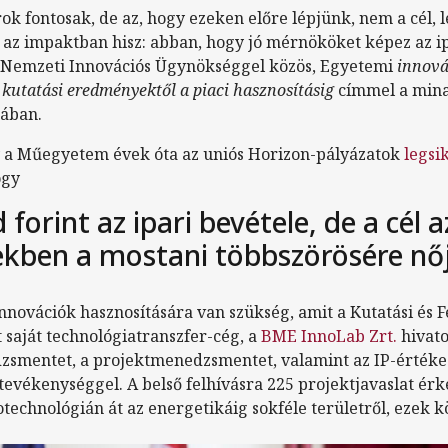
ok fontosak, de az, hogy ezeken előre lépjünk, nem a cél, l
z impaktban hisz: abban, hogy jó mérnököket képez az i
 Nemzeti Innovációs Ügynökséggel közös, Egyetemi
innová
 kutatási eredményektől a piaci hasznosításig
címmel a min
sában.
gy a Műegyetem évek óta az uniós Horizon-pályázatok
legsi
hogy
d forint az ipari bevétele, de a cél 
ekben a mostani többszörösére nő
innovációk hasznosítására van szükség, amit a Kutatási és F
t saját technológiatranszfer-cég, a
BME InnoLab Zrt.
hivatot
zsmentet, a projektmenedzsmentet, valamint az IP-értékesí
ő tevékenységgel. A belső felhívásra 225 projektjavaslat érk
echnológián át az energetikáig sokféle területről, ezek köz