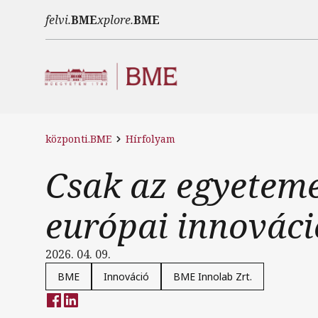
Ugrás a tartalomra
felvi.
BME
xplore.
BME
központi.BME
Hírfolyam
Csak az egyetem
európai innováci
2026. 04. 09.
BME
Innováció
BME Innolab Zrt.