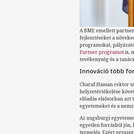
A BME emellett partners
fejlesztéseket a növek
programokat, pályázato
Partner programot
is, 
tevékenység és a tanác
Innováció több fo
Charaf Hassan rektor ut
helyzetértékelése követ
előadás elsősorban azt 
egyetemeket és a nemze
Az augsburgi egyetemen
egyetlen forrásból jön,
termelés. Ezért egyszer