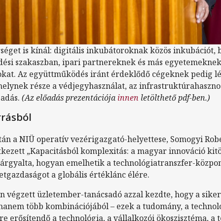
éget is kínál: digitális inkubátoroknak közös inkubációt,
edési szakaszban, ipari partnereknek és más egyetemeknek
kat. Az együttműködés iránt érdeklődő cégeknek pedig l
melynek része a védjegyhasználat, az infrastruktúrahasznos
sadás.
(Az előadás prezentációja
innen
letölthető pdf-ben.)
rrásból
án a NIÜ operatív vezérigazgató-helyettese, Somogyi Robe
kezett „Kapacitásból komplexitás: a magyar innováció kitö
tárgyalta, hogyan emelhetik a technológiatranszfer-közpo
tgazdaságot a globális értéklánc élére.
 végzett üzletember-tanácsadó azzal kezdte, hogy a sike
 hanem több kombinációjából – ezek a tudomány, a technológ
re erősítendő a technológia, a vállalkozói ökoszisztéma, a 