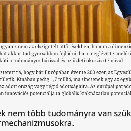
ő ugyanis nem az elszigetelt áttörésekben, hanem a dimenz
hát akkor tud gyorsabban fejlődni, ha a meglévő termelési
köti a tudományos bázissal és az üzleti ökoszisztémával.
tetett rá, hogy bár Európában évente 200 ezer, az Egyesü
ületik, Kínában pedig 1,7 millió, ma sincsenek egy az egy
az adott ország vagy régió adottságaira. Az európai paradox
 innovációs potenciálja (a globális kiaknázatlan potenciá
ek nem több tudományra van szü
ermechanizmusokra.