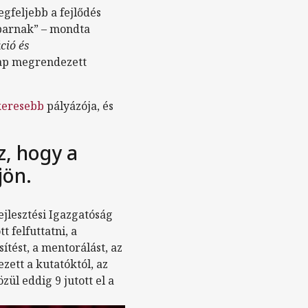
egfeljebb a fejlődés
parnak” – mondta
ció és
ap megrendezett
keresebb
pályázója, és
az, hogy a
jön.
ejlesztési Igazgatóság
t felfuttatni, a
tést, a mentorálást, az
ezett a kutatóktól, az
ül eddig 9 jutott el a