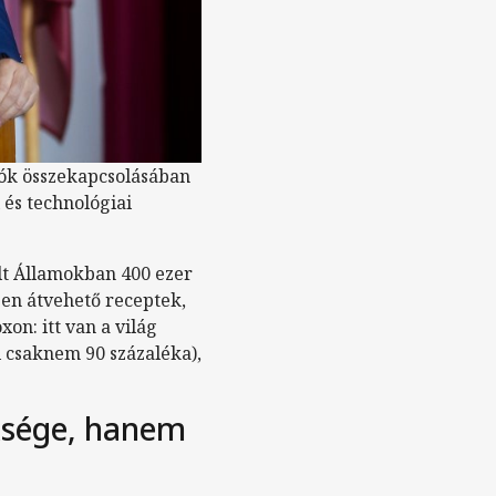
iók összekapcsolásában
 és technológiai
lt Államokban 400 ezer
ben átvehető receptek,
on: itt van a világ
l csaknem 90 százaléka),
ksége, hanem