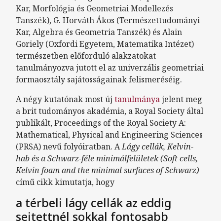
Kar, Morfológia és Geometriai Modellezés
Tanszék), G. Horváth Ákos (Természettudományi
Kar, Algebra és Geometria Tanszék) és Alain
Goriely (Oxfordi Egyetem, Matematika Intézet)
természetben előforduló alakzatokat
tanulmányozva jutott el az univerzális geometriai
formaosztály sajátosságainak felismeréséig.
A négy kutatónak most új
tanulmánya
jelent meg
a brit tudományos akadémia, a Royal Society által
publikált, Proceedings of the Royal Society A:
Mathematical, Physical and Engineering Sciences
(PRSA) nevű folyóiratban. A
Lágy cellák, Kelvin-
hab és a Schwarz-féle minimálfelületek
(Soft cells,
Kelvin foam and the minimal surfaces of Schwarz)
című cikk kimutatja, hogy
a térbeli lágy cellák az eddig
sejtettnél sokkal fontosabb