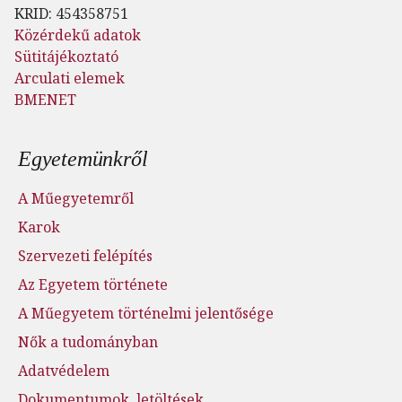
KRID: 454358751
Közérdekű adatok
Sütitájékoztató
Arculati elemek
BMENET
Lábléc menü
Egyetemünkről
A Műegyetemről
Karok
Szervezeti felépítés
Az Egyetem története
A Műegyetem történelmi jelentősége
Nők a tudományban
Adatvédelem
Dokumentumok, letöltések