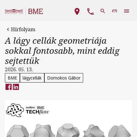
Ugrás a tartalomra
Fő navigáció
en
Hírfolyam
A lágy cellák geometriája
sokkal fontosabb, mint eddig
sejtettük
2026. 05. 13.
BME
lágycellák
Domokos Gábor