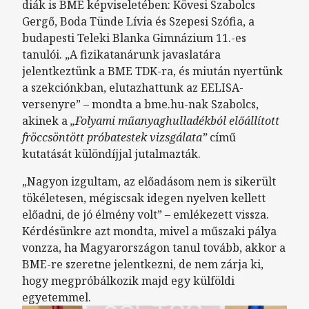
diák is BME képviseletében: Kövesi Szabolcs
Gergő, Boda Tünde Lívia és Szepesi Szófia, a
budapesti Teleki Blanka Gimnázium 11.-es
tanulói. „A fizikatanárunk javaslatára
jelentkeztünk a BME TDK-ra, és miután nyertünk
a szekciónkban, elutazhattunk az EELISA-
versenyre” – mondta a bme.hu-nak Szabolcs,
akinek a
„Folyami műanyaghulladékból előállított
fröccsöntött próbatestek vizsgálata”
című
kutatását különdíjjal jutalmazták.
„Nagyon izgultam, az előadásom nem is sikerült
tökéletesen, mégiscsak idegen nyelven kellett
előadni, de jó élmény volt” – emlékezett vissza.
Kérdésünkre azt mondta, mivel a műszaki pálya
vonzza, ha Magyarországon tanul tovább, akkor a
BME-re szeretne jelentkezni, de nem zárja ki,
hogy megpróbálkozik majd egy külföldi
egyetemmel.