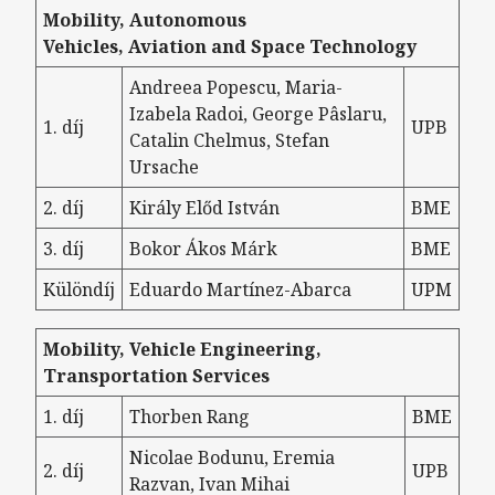
Mobility, Autonomous
Vehicles, Aviation and Space Technology
Andreea Popescu, Maria-
Izabela Radoi, George Pâslaru,
1. díj
UPB
Catalin Chelmus, Stefan
Ursache
2. díj
Király Előd István
BME
3. díj
Bokor Ákos Márk
BME
Különdíj
Eduardo Martínez-Abarca
UPM
Mobility, Vehicle Engineering,
Transportation Services
1. díj
Thorben Rang
BME
Nicolae Bodunu, Eremia
2. díj
UPB
Razvan, Ivan Mihai