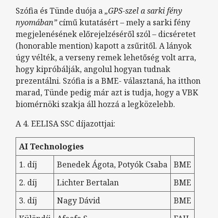
Szófia és Tünde duója a
„GPS-szel a sarki fény
nyomában”
című kutatásért – mely a sarki fény
megjelenésének előrejelzéséről szól – dicséretet
(honorable mention) kapott a zsűritől. A lányok
úgy vélték, a verseny remek lehetőség volt arra,
hogy kipróbálják, angolul hogyan tudnak
prezentálni. Szófia is a BME- választaná, ha itthon
marad, Tünde pedig már azt is tudja, hogy a VBK
biomérnöki szakja áll hozzá a legközelebb.
A 4. EELISA SSC díjazottjai:
AI Technologies
1. díj
Benedek Ágota, Potyók Csaba
BME
2. díj
Lichter Bertalan
BME
3. díj
Nagy Dávid
BME