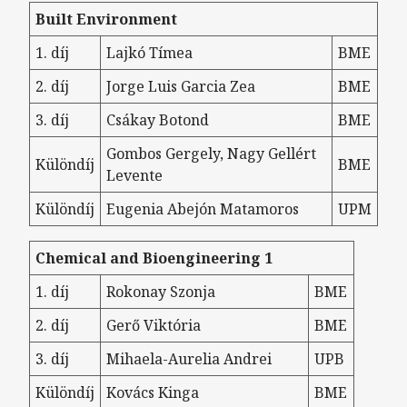
Built Environment
1. díj
Lajkó Tímea
BME
2. díj
Jorge Luis Garcia Zea
BME
3. díj
Csákay Botond
BME
Gombos Gergely, Nagy Gellért
Különdíj
BME
Levente
Különdíj
Eugenia Abejón Matamoros
UPM
Chemical and Bioengineering 1
1. díj
Rokonay Szonja
BME
2. díj
Gerő Viktória
BME
3. díj
Mihaela-Aurelia Andrei
UPB
Különdíj
Kovács Kinga
BME