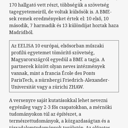
170 hallgató vett részt, többségük a szövetség
tagegyetemeiről, de voltak külsősök is. A BME-
sek remek eredményeket értek el: 10 első, 10
második, 7 harmadik és 13 különdíjat hoztak haza
Madridból.
Az EELISA 10 európai, elsősorban műszaki
profilú egyetemet tömörítő szövetség,
Magyarországról egyedül a BME a tagja. A
partnerek között olyan neves intézmények
vannak, mint a francia École des Ponts
ParisTech, a nürnbergi Friedrich-Alexander-
Universität vagy a zürichi ZHAW.
A versenyre saját kutatásokkal lehet nevezni
egyénileg vagy 2-3 fős csapatokban, a mérnöki
tudományokon túl az építészet, a
természettudományok, a közgazdaságtan és a
társadalomtudományok területén. Az előzetes