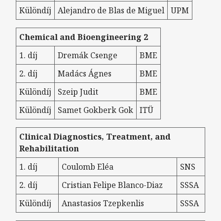
Különdíj
Alejandro de Blas de Miguel
UPM
Chemical and Bioengineering 2
1. díj
Dremák Csenge
BME
2. díj
Madács Ágnes
BME
Különdíj
Szeip Judit
BME
Különdíj
Samet Gokberk Gok
ITÜ
Clinical Diagnostics, Treatment, and
Rehabilitation
1. díj
Coulomb Eléa
SNS
2. díj
Cristian Felipe Blanco-Diaz
SSSA
Különdíj
Anastasios Tzepkenlis
SSSA