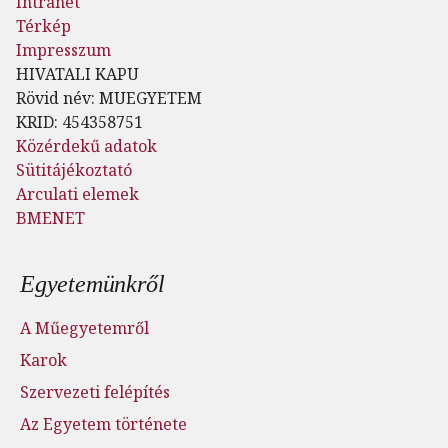
Intranet
Térkép
Impresszum
HIVATALI KAPU
Rövid név: MUEGYETEM
KRID: 454358751
Közérdekű adatok
Sütitájékoztató
Arculati elemek
BMENET
Lábléc menü
Egyetemünkről
A Műegyetemről
Karok
Szervezeti felépítés
Az Egyetem története