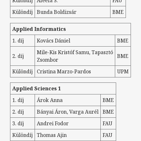
Különdíj
Afeefa S.
FAU
Különdíj
Bunda Boldizsár
BME
Applied Informatics
1. díj
Kovács Dániel
BME
Mile-Kis Kristóf Samu, Tapasztó
2. díj
BME
Zsombor
Különdíj
Cristina Marzo-Pardos
UPM
Applied Sciences 1
1. díj
Árok Anna
BME
2. díj
Bányai Áron, Varga Aurél
BME
3. díj
Andrei Fodor
FAU
Különdíj
Thomas Ajin
FAU