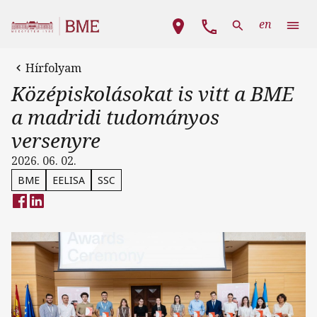
Ugrás a tartalomra
Fő navigáció
en
Hírfolyam
Középiskolásokat is vitt a BME
a madridi tudományos
versenyre
2026. 06. 02.
BME
EELISA
SSC