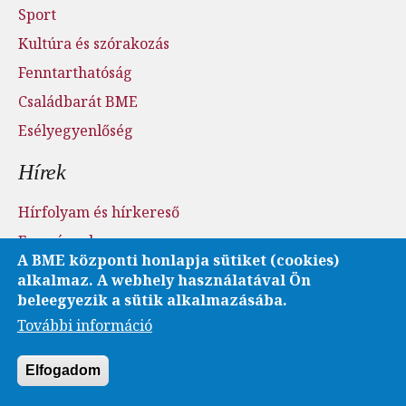
Sport
Kultúra és szórakozás
Fenntarthatóság
Családbarát BME
Esélyegyenlőség
Hírek
Hírfolyam és hírkereső
Események
A BME központi honlapja sütiket (cookies)
Sajtószoba - sajtófigyelés
alkalmaz. A webhely használatával Ön
Karrier és pályázatok
beleegyezik a sütik alkalmazásába.
További információ
Fotó- és videótár
Elfogadom