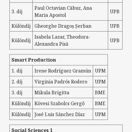
Paul Octavian Căbuz, Ana
3. díj
UPB
Maria Apostol
Különdíj
Gheorghe Dragoș Șerban
UPB
Isabela Lazar, Theodora-
Különdíj
UPB
Alexandra Pisă
Smart Production
1. díj
Irene Rodríguez Gramún
UPM
2. díj
Virginia Padrós Rodero
UPM
3. díj
Mikula Brigitta
BME
Különdíj
Kövesi Szabolcs Gergő
BME
Különdíj
José Luis Sánchez Díaz
UPM
Social Sciences 1