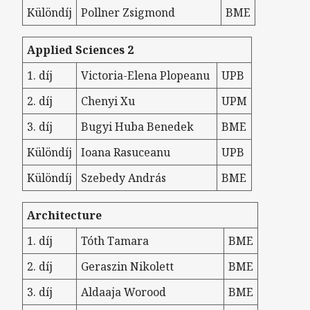
Különdíj
Pollner Zsigmond
BME
Applied Sciences 2
1. díj
Victoria-Elena Plopeanu
UPB
2. díj
Chenyi Xu
UPM
3. díj
Bugyi Huba Benedek
BME
Különdíj
Ioana Rasuceanu
UPB
Különdíj
Szebedy András
BME
Architecture
1. díj
Tóth Tamara
BME
2. díj
Geraszin Nikolett
BME
3. díj
Aldaaja Worood
BME