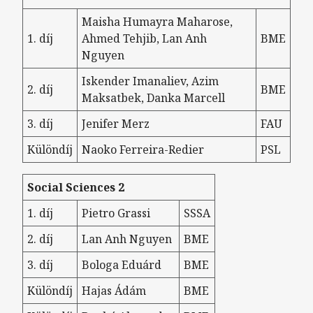
Maisha Humayra Maharose,
1. díj
Ahmed Tehjib, Lan Anh
BME
Nguyen
Iskender Imanaliev, Azim
2. díj
BME
Maksatbek, Danka Marcell
3. díj
Jenifer Merz
FAU
Különdíj
Naoko Ferreira-Redier
PSL
Social Sciences 2
1. díj
Pietro Grassi
SSSA
2. díj
Lan Anh Nguyen
BME
3. díj
Bologa Eduárd
BME
Különdíj
Hajas Ádám
BME