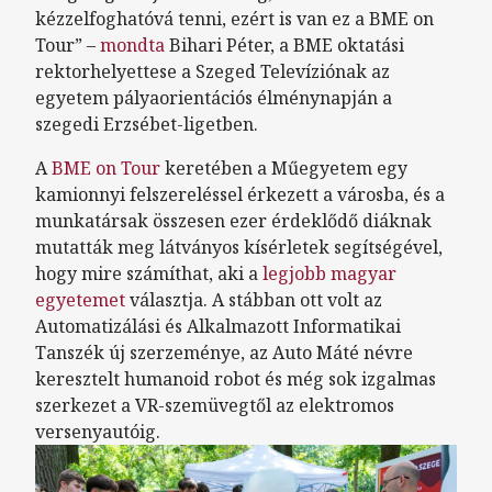
kézzelfoghatóvá tenni, ezért is van ez a BME on
Tour” –
mondta
Bihari Péter, a BME oktatási
rektorhelyettese a Szeged Televíziónak az
egyetem pályaorientációs élménynapján a
szegedi Erzsébet-ligetben.
A
BME on Tour
keretében a Műegyetem egy
kamionnyi felszereléssel érkezett a városba, és a
munkatársak összesen ezer érdeklődő diáknak
mutatták meg látványos kísérletek segítségével,
hogy mire számíthat, aki a
legjobb magyar
egyetemet
választja. A stábban ott volt az
Automatizálási és Alkalmazott Informatikai
Tanszék új szerzeménye, az Auto Máté névre
keresztelt humanoid robot és még sok izgalmas
szerkezet a VR-szemüvegtől az elektromos
versenyautóig.