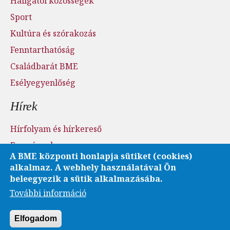
Hallgatói közösségek
Sport
Kultúra és szórakozás
Fenntarthatóság
Családbarát BME
Esélyegyenlőség
Hírek
Hírfolyam és hírkereső
Események
A BME központi honlapja sütiket (cookies)
Sajtószoba - sajtófigyelés
alkalmaz. A webhely használatával Ön
Karrier és pályázatok
beleegyezik a sütik alkalmazásába.
További információ
Fotó- és videótár
Elfogadom