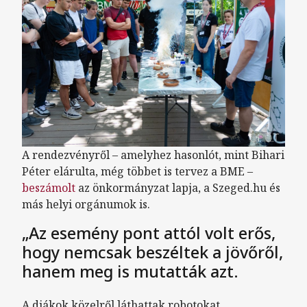
A rendezvényről – amelyhez hasonlót, mint Bihari
Péter elárulta, még többet is tervez a BME –
beszámolt
az önkormányzat lapja, a Szeged.hu és
más helyi orgánumok is.
„Az esemény pont attól volt erős,
hogy nemcsak beszéltek a jövőről,
hanem meg is mutatták azt.
A diákok közelről láthattak robotokat,