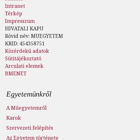
Intranet
Térkép
Impresszum
HIVATALI KAPU
Rövid név: MUEGYETEM
KRID: 454358751
Közérdekű adatok
Sütitájékoztató
Arculati elemek
BMENET
Lábléc menü
Egyetemünkről
A Műegyetemről
Karok
Szervezeti felépítés
Az Egyetem története