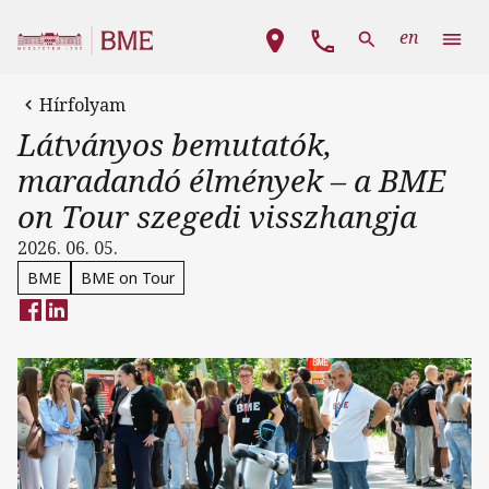
Ugrás a tartalomra
Fő navigáció
en
Hírfolyam
Látványos bemutatók,
maradandó élmények – a BME
on Tour szegedi visszhangja
2026. 06. 05.
BME
BME on Tour