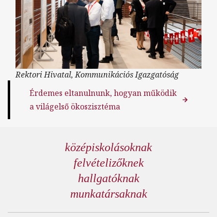
Rektori Hivatal, Kommunikációs Igazgatóság
Érdemes eltanulnunk, hogyan működik
a világelső ökoszisztéma
középiskolásoknak
felvételizőknek
hallgatóknak
munkatársaknak