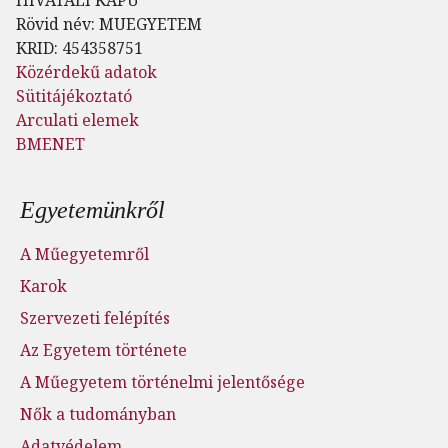
HIVATALI KAPU
Rövid név: MUEGYETEM
KRID: 454358751
Közérdekű adatok
Sütitájékoztató
Arculati elemek
BMENET
Lábléc menü
Egyetemünkről
A Műegyetemről
Karok
Szervezeti felépítés
Az Egyetem története
A Műegyetem történelmi jelentősége
Nők a tudományban
Adatvédelem