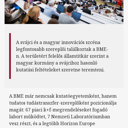
A svájci és a magyar innovációs szcéna
legfontosabb szereplői találkoztak a BME-
n. A területért felelős államtitkár szerint a
magyar kormány a svájcihoz hasonló
kutatási feltételeket szeretne teremteni.
A BME már nemcsak kutatóegyetemként, hanem
tudatos tudástranszfer-szereplőként pozicionálja
magát: 67 piaci k+f-megrendeléseket fogadó
labort működtet, 7 Nemzeti Laboratóriumban
vesz részt, és a legtöbb Horizon Europe