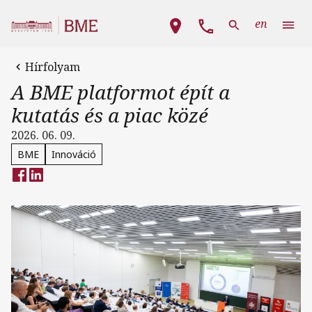
Ugrás a tartalomra
Fő navigáció
en
Hírfolyam
A BME platformot épít a
kutatás és a piac közé
2026. 06. 09.
BME
Innováció