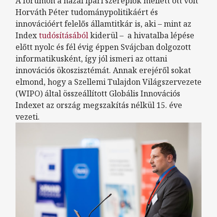
A fórumon a hazai ipari szereplők mellett ott volt
Horváth Péter tudománypolitikáért és
innovációért felelős államtitkár is, aki – mint az
Index
tudósításából
kiderül – a hivatalba lépése
előtt nyolc és fél évig éppen Svájcban dolgozott
informatikusként, így jól ismeri az ottani
innovációs ökoszisztémát. Annak erejéről sokat
elmond, hogy a Szellemi Tulajdon Világszervezete
(WIPO) által összeállított Globális Innovációs
Indexet az ország megszakítás nélkül 15. éve
vezeti.