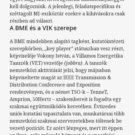
kell dolgozniuk. A jelenlegi, feladatspecifikus és
széttagolt MI-eszköztár ezekre a kihívásokra csak
részben ad választ.
A BME és a VIK szerepe
A BME mindebben alapító tagként, kutatóintézeti
szerepkörben, „key player” státuszban vesz részt,
képviselője Vokony István, a Villamos Energetika
Tanszék (VET) vezetője
(jobbra)
. A tanszék
nemzetközi aktivitását jelzi, hogy májusban
képviseltette magát az IEEE Transmission &
Distribution Conference and Exposition
rendezvényen, és a német TSO-k – TenneT,
Amprion, 50Hertz – szakembereit is fogadta egy
szakmai együttműködés keretében. Évtizedes
uniós kutatási tapasztalata van, munkatársai több
nemzetközi szakmai szervezetekben töltenek be
vezető pozíciót. Ez azért lényeges, mert itt éppen