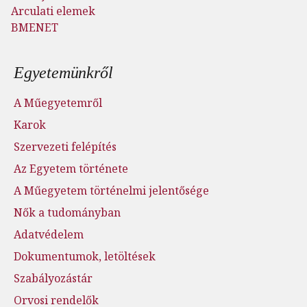
Arculati elemek
BMENET
Lábléc menü
Egyetemünkről
A Műegyetemről
Karok
Szervezeti felépítés
Az Egyetem története
A Műegyetem történelmi jelentősége
Nők a tudományban
Adatvédelem
Dokumentumok, letöltések
Szabályozástár
Orvosi rendelők