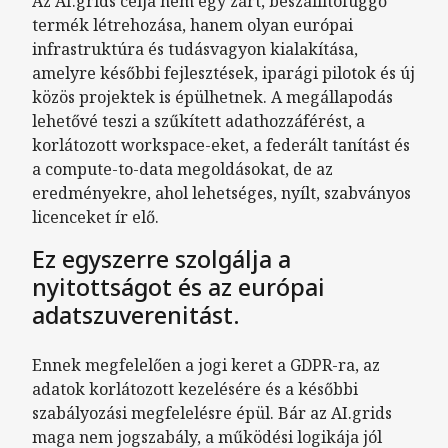
Az AI.grids célja nem egy zárt, beszállítófüggő
termék létrehozása, hanem olyan európai
infrastruktúra és tudásvagyon kialakítása,
amelyre későbbi fejlesztések, iparági pilotok és új
közös projektek is épülhetnek. A megállapodás
lehetővé teszi a szűkített adathozzáférést, a
korlátozott workspace-eket, a federált tanítást és
a compute-to-data megoldásokat, de az
eredményekre, ahol lehetséges, nyílt, szabványos
licenceket ír elő.
Ez egyszerre szolgálja a
nyitottságot és az európai
adatszuverenitást.
Ennek megfelelően a jogi keret a GDPR-ra, az
adatok korlátozott kezelésére és a későbbi
szabályozási megfelelésre épül. Bár az AI.grids
maga nem jogszabály, a működési logikája jól