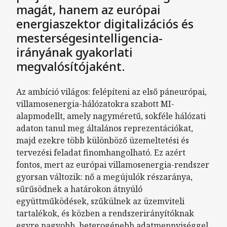
magát, hanem az európai
energiaszektor digitalizációs és
mesterségesintelligencia-
irányának gyakorlati
megvalósítójaként.
Az ambíció világos: felépíteni az első páneurópai,
villamosenergia-hálózatokra szabott MI-
alapmodellt, amely nagyméretű, sokféle hálózati
adaton tanul meg általános reprezentációkat,
majd ezekre több különböző üzemeltetési és
tervezési feladat finomhangolható. Ez azért
fontos, mert az európai villamosenergia-rendszer
gyorsan változik: nő a megújulók részaránya,
sűrűsödnek a határokon átnyúló
együttműködések, szűkülnek az üzemviteli
tartalékok, és közben a rendszerirányítóknak
egyre nagyobb, heterogénebb adatmennyiséggel