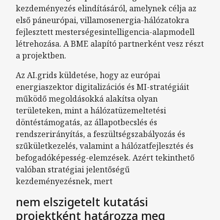
kezdeményezés elindításáról, amelynek célja az
első páneurópai, villamosenergia-hálózatokra
fejlesztett mesterségesintelligencia-alapmodell
létrehozása. A BME alapító partnerként vesz részt
a projektben.
Az AI.grids küldetése, hogy az európai
energiaszektor digitalizációs és MI-stratégiáit
működő megoldásokká alakítsa olyan
területeken, mint a hálózatüzemeltetési
döntéstámogatás, az állapotbecslés és
rendszerirányítás, a feszültségszabályozás és
szűkületkezelés, valamint a hálózatfejlesztés és
befogadóképesség-elemzések. Azért tekinthető
valóban stratégiai jelentőségű
kezdeményezésnek, mert
nem elszigetelt kutatási
projektként határozza meg