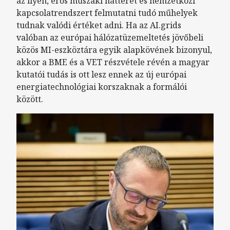
az ilyen, erős műszaki hátteret és nemzetközi
kapcsolatrendszert felmutatni tudó műhelyek
tudnak valódi értéket adni. Ha az AI.grids
valóban az európai hálózatüzemeltetés jövőbeli
közös MI-eszköztára egyik alapkövének bizonyul,
akkor a BME és a VET részvétele révén a magyar
kutatói tudás is ott lesz ennek az új európai
energiatechnológiai korszaknak a formálói
között.