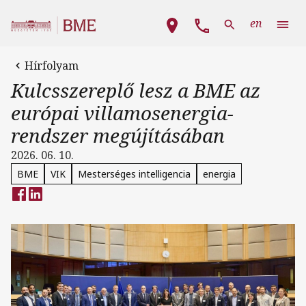
Ugrás a tartalomra
Fő navigáció
en
Hírfolyam
Kulcsszereplő lesz a BME az
európai villamosenergia-
rendszer megújításában
2026. 06. 10.
BME
VIK
Mesterséges intelligencia
energia