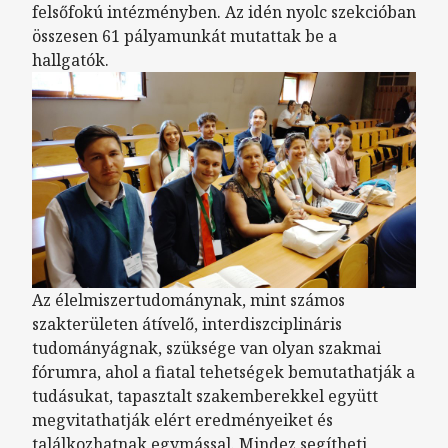
felsőfokú intézményben. Az idén nyolc szekcióban
összesen 61 pályamunkát mutattak be a
hallgatók.
Az élelmiszertudománynak, mint számos
szakterületen átívelő, interdiszciplináris
tudományágnak, szüksége van olyan szakmai
fórumra, ahol a fiatal tehetségek bemutathatják a
tudásukat, tapasztalt szakemberekkel együtt
megvitathatják elért eredményeiket és
találkozhatnak egymással. Mindez segítheti