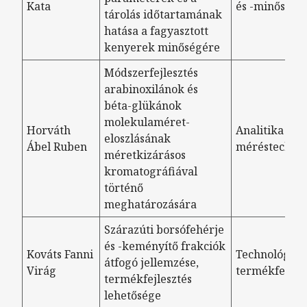
Kata
és -minőség
tárolás időtartamának
hatása a fagyasztott
kenyerek minőségére
Módszerfejlesztés
arabinoxilánok és
béta-glükánok
molekulaméret-
Horváth
Analitika és
eloszlásának
Ábel Ruben
méréstechni
méretkizárásos
kromatográfiával
történő
meghatározására
Szárazúti borsófehérje
és -keményítő frakciók
Kováts Fanni
Technológia- 
átfogó jellemzése,
Virág
termékfejlesz
termékfejlesztés
lehetősége