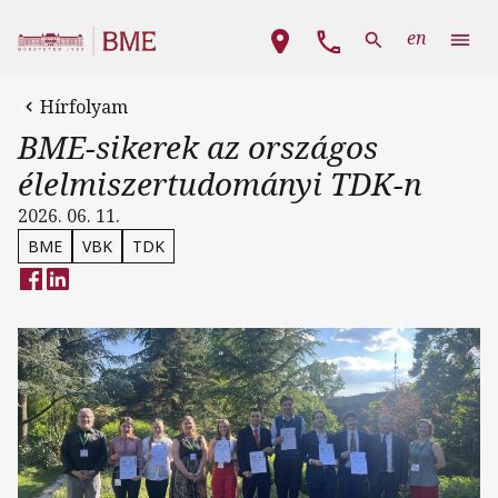
Ugrás a tartalomra
Fő navigáció
en
Hírfolyam
BME-sikerek az országos
élelmiszertudományi TDK-n
2026. 06. 11.
BME
VBK
TDK