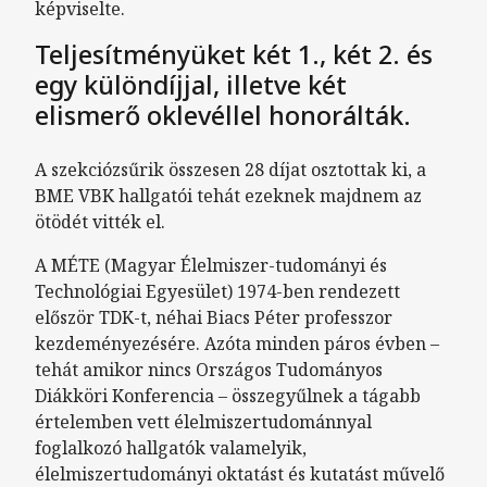
képviselte.
Teljesítményüket két 1., két 2. és
egy különdíjjal, illetve két
elismerő oklevéllel honorálták.
A szekciózsűrik összesen 28 díjat osztottak ki, a
BME VBK hallgatói tehát ezeknek majdnem az
ötödét vitték el.
A MÉTE (Magyar Élelmiszer-tudományi és
Technológiai Egyesület) 1974-ben rendezett
először TDK-t, néhai Biacs Péter professzor
kezdeményezésére. Azóta minden páros évben –
tehát amikor nincs Országos Tudományos
Diákköri Konferencia – összegyűlnek a tágabb
értelemben vett élelmiszertudománnyal
foglalkozó hallgatók valamelyik,
élelmiszertudományi oktatást és kutatást művelő