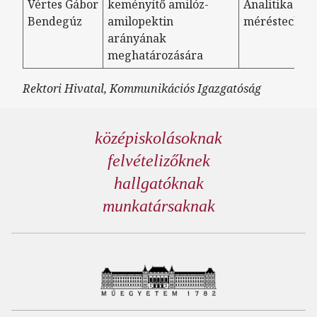
Vértes Gábor
keményítő amilóz-
Analitika és
Bendegúz
amilopektin
méréstechni
arányának
meghatározására
Rektori Hivatal, Kommunikációs Igazgatóság
középiskolásoknak
felvételizőknek
hallgatóknak
munkatársaknak