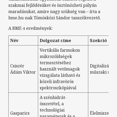
szakmai fejlődésüket és ösztönözheti pályán
maradásukat, amire nagy szükség van – írta a
bme.hu-nak Tömösközi Sándor tanszékvezető.
A BME-s eredmények:
Név
Dolgozat címe
Szekció
Vertikális farmokon
mikrozöldségek
termesztéséhez
Csiszér
Digitalizáció 
használt vetőmagok
Ádám Viktor
műszaki szek
vizsgálata látható és
közeli infravörös
spektroszkópiával
A szénhidrát-
összetétel, a
technológiai
Gasparics
Élelmiszerbi
paraméterek és a