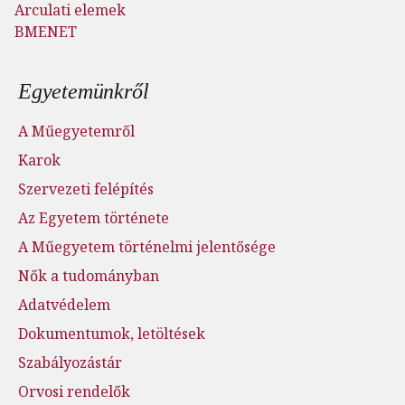
Arculati elemek
BMENET
Lábléc menü
Egyetemünkről
A Műegyetemről
Karok
Szervezeti felépítés
Az Egyetem története
A Műegyetem történelmi jelentősége
Nők a tudományban
Adatvédelem
Dokumentumok, letöltések
Szabályozástár
Orvosi rendelők