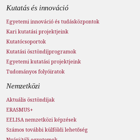
Kutatás és innováció
Egyetemi innováció és tudásközpontok
Kari kutatási projektjeink
Kutatócsoportok
Kutatási ösztöndíjprogramok
Egyetemi kutatási projektjeink
Tudományos folyóiratok
Nemzetközi
Aktuális ösztöndíjak
ERASMUS+
EELISA nemzetközi képzések
Számos további külföldi lehetőség
Nyári/téli egyetemek