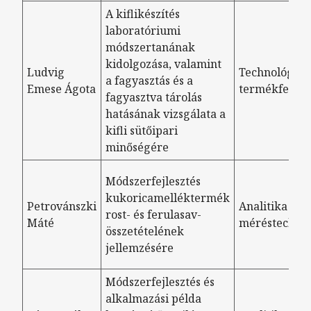
A kiflikészítés
laboratóriumi
módszertanának
kidolgozása, valamint
Ludvig
Technológia- 
a fagyasztás és a
Emese Ágota
termékfejlesz
fagyasztva tárolás
hatásának vizsgálata a
kifli sütőipari
minőségére
Módszerfejlesztés
kukoricamelléktermék
Petrovánszki
Analitika és
rost- és ferulasav-
Máté
méréstechni
összetételének
jellemzésére
Módszerfejlesztés és
alkalmazási példa