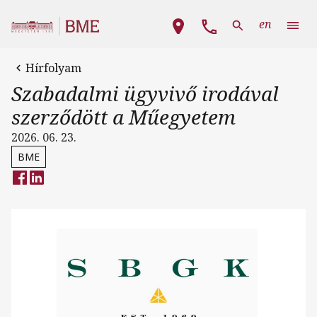
Ugrás a tartalomra
Fő navigáció
en
Hírfolyam
Szabadalmi ügyvivő irodával
szerződött a Műegyetem
2026. 06. 23.
BME