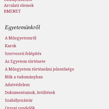
Arculati elemek
BMENET
Lábléc menü
Egyetemünkről
A Műegyetemről
Karok
Szervezeti felépítés
Az Egyetem története
A Műegyetem történelmi jelentősége
Nők a tudományban
Adatvédelem
Dokumentumok, letöltések
Szabályozástár
Orvosi rendelők