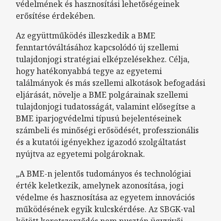
védelmének és hasznosítási lehetőségeinek
erősítése érdekében.
Az együttműködés illeszkedik a BME
fenntartóváltásához kapcsolódó új szellemi
tulajdonjogi stratégiai elképzelésekhez. Célja,
hogy hatékonyabbá tegye az egyetemi
találmányok és más szellemi alkotások befogadási
eljárását, növelje a BME polgárainak szellemi
tulajdonjogi tudatosságát, valamint elősegítse a
BME iparjogvédelmi típusú bejelentéseinek
számbeli és minőségi erősödését, professzionális
és a kutatói igényekhez igazodó szolgáltatást
nyújtva az egyetemi polgároknak.
„A BME-n jelentős tudományos és technológiai
érték keletkezik, amelynek azonosítása, jogi
védelme és hasznosítása az egyetem innovációs
működésének egyik kulcskérdése. Az SBGK-val