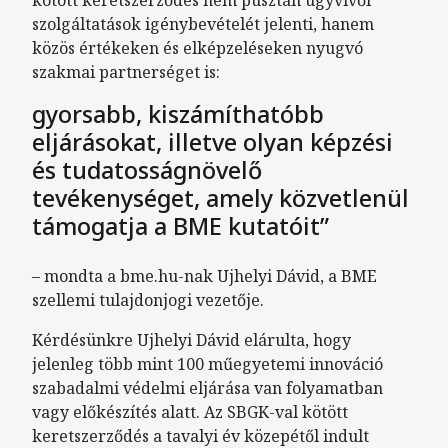
kötött keretszerződés nem pusztán ügyvivői
szolgáltatások igénybevételét jelenti, hanem
közös értékeken és elképzeléseken nyugvó
szakmai partnerséget is:
gyorsabb, kiszámíthatóbb
eljárásokat, illetve olyan képzési
és tudatosságnövelő
tevékenységet, amely közvetlenül
támogatja a BME kutatóit”
– mondta a bme.hu-nak Ujhelyi Dávid, a BME
szellemi tulajdonjogi vezetője.
Kérdésünkre Ujhelyi Dávid elárulta, hogy
jelenleg több mint 100 műegyetemi innováció
szabadalmi védelmi eljárása van folyamatban
vagy előkészítés alatt. Az SBGK-val kötött
keretszerződés a tavalyi év közepétől indult