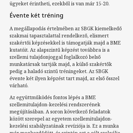
ügyeket érintheti, ezekből is van már 15-20.
Évente két tréning
A megállapodás értelmében az SBGK kiemelkedő
szakmai tapasztalattal rendelkező, elismert
szakértői képzésekkel is támogatják majd a BME
kutatóit. Az alapszintű képzést továbbra is a
szellemi tulajdonjoggal foglalkozó belső
munkatársak tartják majd, a külső szakértők
pedig a haladó szintű tréningeket. Az SBGK
évente két ilyen képzést tart majd, az első ősszel
várható.
Az együttműködés fontos lépés a BME
szellemitulajdon-kezelési rendszerének
megújításában. A soron következő feladatok
között szerepel az egyetem szellemitulajdon-
kezelési szabályzatának revíziója is. Ez a munka
már megkezdődött, és szintén azt a célt szolgálja,