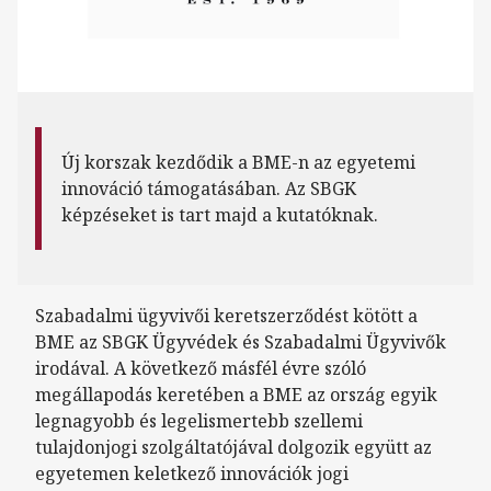
Új korszak kezdődik a BME-n az egyetemi
innováció támogatásában. Az SBGK
képzéseket is tart majd a kutatóknak.
Szabadalmi ügyvivői keretszerződést kötött a
BME az SBGK Ügyvédek és Szabadalmi Ügyvivők
irodával. A következő másfél évre szóló
megállapodás keretében a BME az ország egyik
legnagyobb és legelismertebb szellemi
tulajdonjogi szolgáltatójával dolgozik együtt az
egyetemen keletkező innovációk jogi