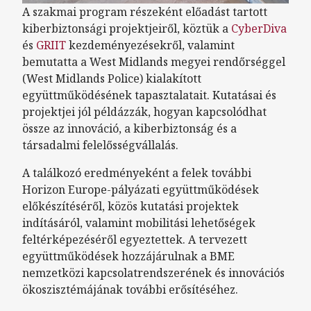
A szakmai program részeként előadást tartott
kiberbiztonsági projektjeiről, köztük a
CyberDiva
és
GRIIT
kezdeményezésekről, valamint
bemutatta a West Midlands megyei rendőrséggel
(West Midlands Police) kialakított
együttműködésének tapasztalatait. Kutatásai és
projektjei jól példázzák, hogyan kapcsolódhat
össze az innováció, a kiberbiztonság és a
társadalmi felelősségvállalás.
A találkozó eredményeként a felek további
Horizon Europe-pályázati együttműködések
előkészítéséről, közös kutatási projektek
indításáról, valamint mobilitási lehetőségek
feltérképezéséről egyeztettek. A tervezett
együttműködések hozzájárulnak a BME
nemzetközi kapcsolatrendszerének és innovációs
ökoszisztémájának további erősítéséhez.