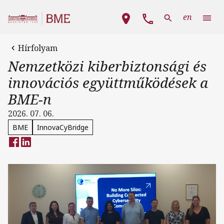
Ugrás a tartalomra
Fő navigáció
en
Hírfolyam
Nemzetközi kiberbiztonsági és
innovációs együttműködések a
BME-n
2026. 07. 06.
BME
InnovaCyBridge