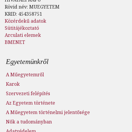
Rövid név: MUEGYETEM
KRID: 454358751
Közérdekű adatok
Sütitájékoztató
Arculati elemek
BMENET
Lábléc menü
Egyetemünkről
A Műegyetemről
Karok
Szervezeti felépítés
Az Egyetem története
A Műegyetem történelmi jelentősége
Nők a tudományban
Adatvédelem