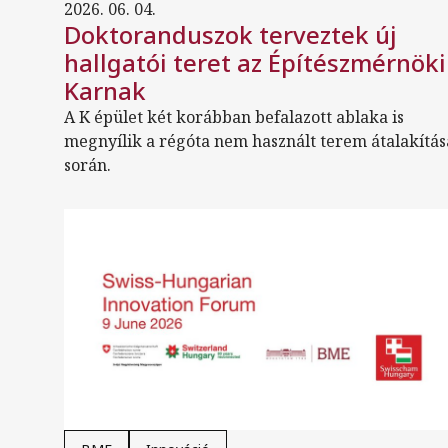
2026. 06. 04.
Doktoranduszok terveztek új
hallgatói teret az Építészmérnöki
Karnak
A K épület két korábban befalazott ablaka is
megnyílik a régóta nem használt terem átalakítás
során.