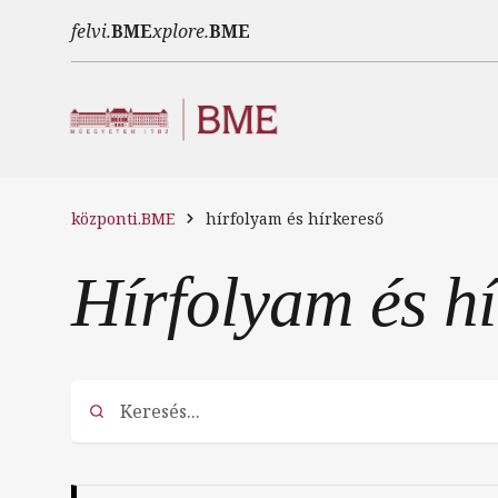
Ugrás a tartalomra
felvi.
BME
xplore.
BME
központi.BME
hírfolyam és hírkereső
Hírfolyam és h