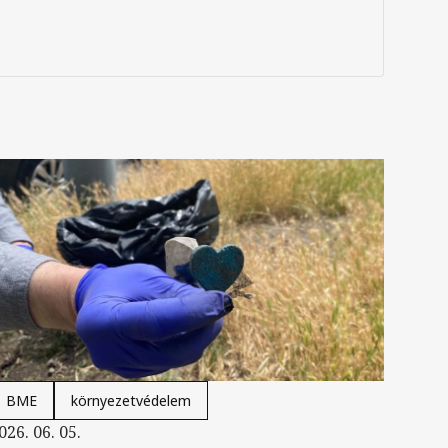
BME
környezetvédelem
026. 06. 05.