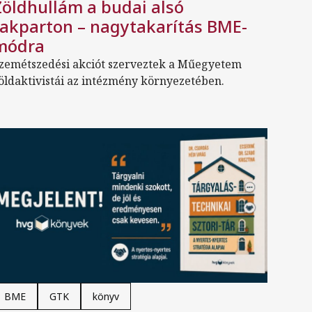
Zöldhullám a budai alsó
rakparton – nagytakarítás BME-
módra
zemétszedési akciót szerveztek a Műegyetem
öldaktivistái az intézmény környezetében.
BME
GTK
könyv