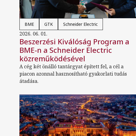
BME
GTK
Schneider Electric
2026. 06. 01.
Beszerzési Kiválóság Program a
BME-n a Schneider Electric
közreműködésével
A cég két önálló tantárgyat épített fel, a cél a
piacon azonnal hasznosítható gyakorlati tudás
átadása.