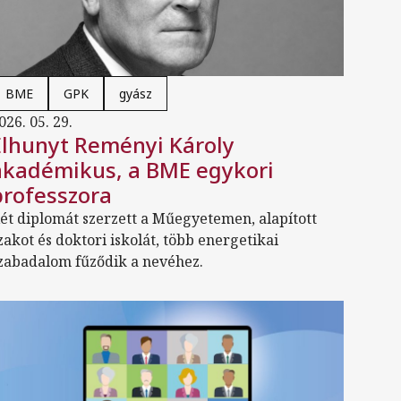
BME
GPK
gyász
026. 05. 29.
Elhunyt Reményi Károly
akadémikus, a BME egykori
professzora
ét diplomát szerzett a Műegyetemen, alapított
zakot és doktori iskolát, több energetikai
zabadalom fűződik a nevéhez.