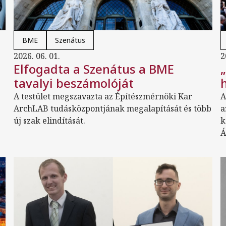
BME
Szenátus
2026. 06. 01.
2
Elfogadta a Szenátus a BME
tavalyi beszámolóját
A testület megszavazta az Építészmérnöki Kar
A
ArchLAB tudásközpontjának megalapítását és több
a
új szak elindítását.
k
Á