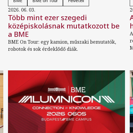
BME
BME on Tour
Felvételi
2026. 06. 03.
2
Több mint ezer szegedi
középiskolásnak mutatkozott be
a BME
A
r
BME On Tour: egy kamion, műszaki bemutatók,
M
robotok és sok érdeklődő diák.