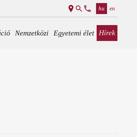
hu
en
Hírek
áció
Nemzetközi
Egyetemi élet