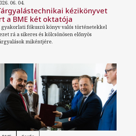
026. 06. 04.
Tárgyalástechnikai kézikönyvet
írt a BME két oktatója
 gyakorlati fókuszú könyv valós történetekkel
ezet rá a sikeres és kölcsönösen előnyös
árgyalások mikéntjére.