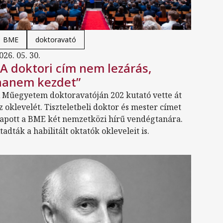
BME
doktoravató
026. 05. 30.
„A doktori cím nem lezárás,
hanem kezdet”
 Műegyetem doktoravatóján 202 kutató vette át
z oklevelét. Tiszteletbeli doktor és mester címet
apott a BME két nemzetközi hírű vendégtanára.
tadták a habilitált oktatók okleveleit is.