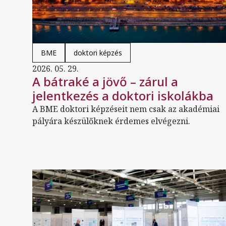
BME
doktori képzés
2026. 05. 29.
A bátraké a jövő – zárul a
jelentkezés a doktori iskolákba
A BME doktori képzéseit nem csak az akadémiai
pályára készülőknek érdemes elvégezni.