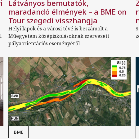
i
Látványos bemutatók,
maradandó élmények – a BME on
Tour szegedi visszhangja
Helyi lapok és a városi tévé is beszámolt a
S
l
Műegyetem középiskolásoknak szervezett
z
pályaorientációs eseményéről.
BME