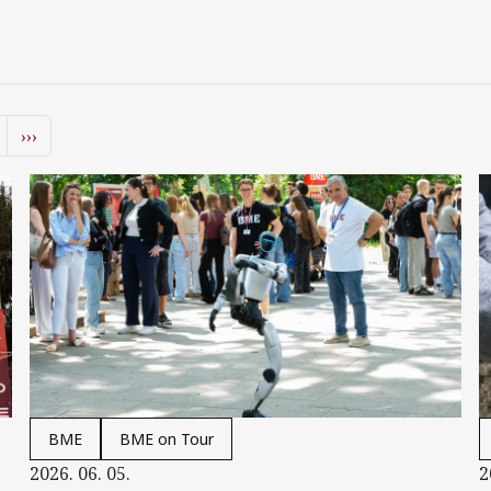
Következő oldal
Utolsó oldal
›››
BME
BME on Tour
2026. 06. 05.
2