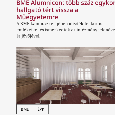
BME Alumnicon: több száz egykor
hallgató tért vissza a
Műegyetemre
A BME kampuszkertjében idézték fel közös
emlékeiket és ismerkedtek az intézmény jelenéve
és jövőjével.
BME
ÉPK