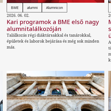
BME
alumni
Alumnicon
2026. 06. 02.
2
Kari programok a BME első nagy
alumnitalálkozóján
Találkozás régi diáktársakkal és tanárokkal,
épületek és laborok bejárása és még sok minden
A
más.
t
m
k