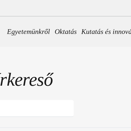
Fő navigáció
Egyetemünkről
Oktatás
Kutatás és innov
írkereső