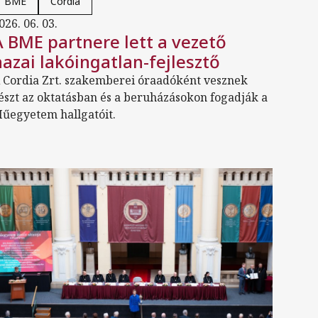
BME
Cordia
026. 06. 03.
A BME partnere lett a vezető
hazai lakóingatlan-fejlesztő
 Cordia Zrt. szakemberei óraadóként vesznek
észt az oktatásban és a beruházásokon fogadják a
űegyetem hallgatóit.