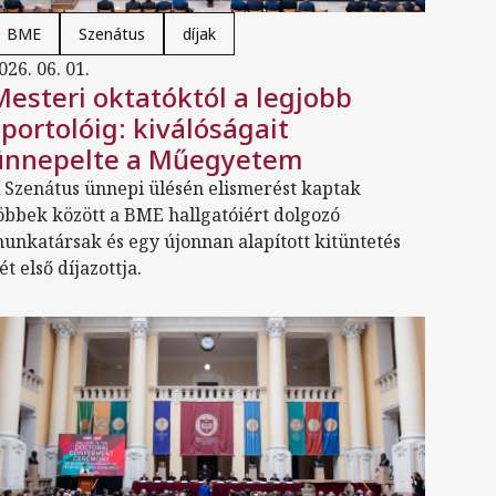
BME
Szenátus
díjak
026. 06. 01.
Mesteri oktatóktól a legjobb
sportolóig: kiválóságait
ünnepelte a Műegyetem
 Szenátus ünnepi ülésén elismerést kaptak
öbbek között a BME hallgatóiért dolgozó
unkatársak és egy újonnan alapított kitüntetés
ét első díjazottja.