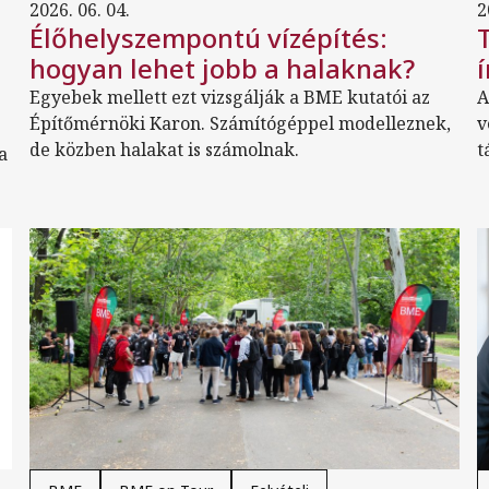
2026. 06. 04.
2
Élőhelyszempontú vízépítés:
hogyan lehet jobb a halaknak?
Egyebek mellett ezt vizsgálják a BME kutatói az
A
Építőmérnöki Karon. Számítógéppel modelleznek,
v
de közben halakat is számolnak.
t
a