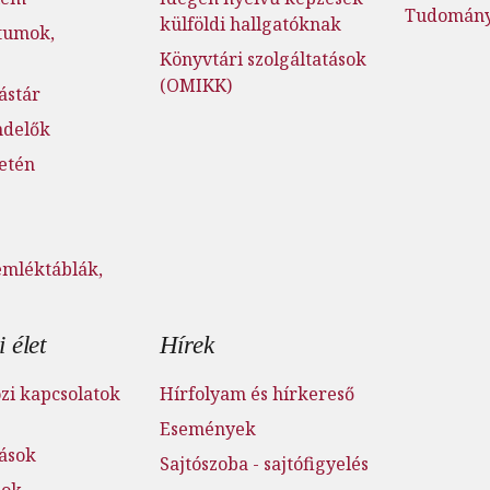
Tudományo
külföldi hallgatóknak
tumok,
Könyvtári szolgáltatások
(OMIKK)
ástár
ndelők
setén
emléktáblák,
 élet
Hírek
i kapcsolatok
Hírfolyam és hírkereső
Események
tások
Sajtószoba - sajtófigyelés
mok