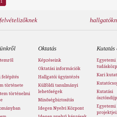
81
felvételizőknek
hallgatók
éc menü
ünkről
Oktatás
Kutatás 
temről
Képzéseink
Egyetemi 
tudásköz
Oktatási információk
Kari kutat
 felépítés
Hallgatói ügyintézés
Kutatócso
m története
Külföldi tanulmányi
lehetőségek
Kutatási
tem történelmi
ösztöndí
ge
Minőségbiztosítás
Egyetemi 
dományban
Idegen Nyelvi Központ
projektje
lem
Idegen nyelvű képzések