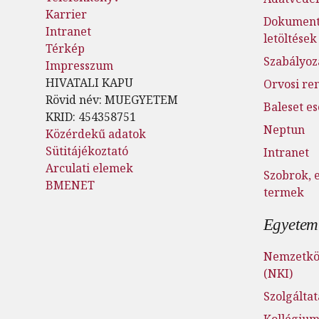
Karrier
Dokumen
Intranet
letöltések
Térkép
Szabályoz
Impresszum
HIVATALI KAPU
Orvosi re
Rövid név: MUEGYETEM
Baleset e
KRID: 454358751
Neptun
Közérdekű adatok
Sütitájékoztató
Intranet
Arculati elemek
Szobrok, 
BMENET
termek
Egyetemi
Nemzetköz
(NKI)
Szolgálta
Kollégiu