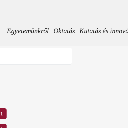
Fő navigáció
Egyetemünkről
Oktatás
Kutatás és innov
81