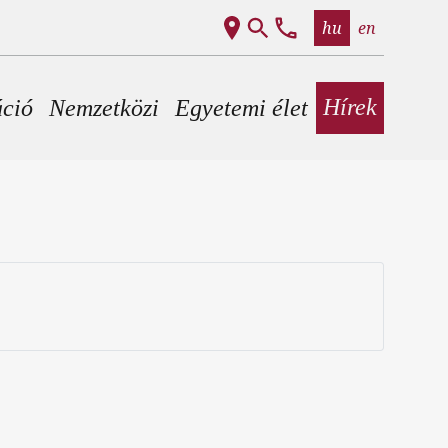
hu
en
Hírek
áció
Nemzetközi
Egyetemi élet