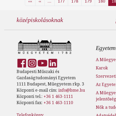
Első oldal
Előző oldal
‹‹‹
‹‹
…
177
178
179
180
1
középiskolásoknak
Lábl
Egyetem
A Műegye
Karok
Budapesti Műszaki és
Szervezeti
Gazdaságtudományi Egyetem
1111 Budapest, Műegyetem rkp. 3
Az Egyete
Központi e-mail cím:
info@bme.hu
A Műegye
Központi tel.:
+36 1 463-1111
jelentősé
Központi fax:
+36 1 463-1110
Nők a tu
Telefonkönyv
Adatvéde