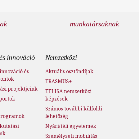
nak
munkatársaknak
és innováció
Nemzetközi
innováció és
Aktuális ösztöndíjak
pontok
ERASMUS+
ási projektjeink
EELISA nemzetközi
portok
képzések
Számos további külföldi
jprogramok
lehetőség
kutatási
Nyári/téli egyetemek
ink
Személyzeti mobilitás