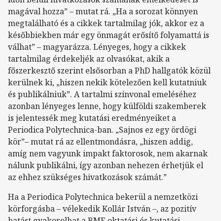
magával hozza” – mutat rá. „Ha a sorozat könnyen
megtalálható és a cikkek tartalmilag jók, akkor ez a
későbbiekben már egy önmagát erősítő folyamattá is
válhat” – magyarázza. Lényeges, hogy a cikkek
tartalmilag érdekeljék az olvasókat, akik a
főszerkesztő szerint elsősorban a PhD hallgatók közül
kerülnek ki, „hiszen nekik kötelezően kell kutatniuk
és publikálniuk”. A tartalmi színvonal emeléséhez
azonban lényeges lenne, hogy külföldi szakemberek
is jelentessék meg kutatási eredményeiket a
Periodica Polytechnica-ban. „Sajnos ez egy ördögi
kör”– mutat rá az ellentmondásra, „hiszen addig,
amíg nem vagyunk impakt faktorosok, nem akarnak
nálunk publikálni, így azonban nehezen érhetjük el
az ehhez szükséges hivatkozások számát.”
Ha a Periodica Polytechnica bekerül a nemzetközi
körforgásba – vélekedik Kollár István –, az pozitív
hatást gyakorolhat a BME oktatási és kutatási