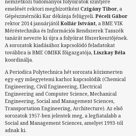
nemzetközi tudományos folyóiratok szintjére
emelését rektori megbízottként
Czigány Tibor
, a
Gépészmérnöki Kar dékánja felügyeli.
Péceli Gábor
rektor 2014 januárjától
Kollár Istvánt
, a BME VIK
Méréstechnika és Információs Rendszerek Tanszék
tanárát nevezte ki újra a folyóirat főszerkesztőjének.
A sorozatok kiadásához kapcsolódó feladatokat
továbbra is BME OMIKK főigazgatója,
Liszkay Béla
koordinálja.
A Periodica Polytechnica hét sorozata közismerten
egy-egy műegyetemi karhoz kapcsolódik (Chemical
Engineering, Civil Engineering, Electrical
Engineering and Computer Science, Mechanical
Engineering, Social and Management Sciences,
Transportation Engineering, Architecture). Az első
sorozatok 1957-ben jelentek meg, a legfiatalabb a
Social and Management Sciences, amelyet 1993-tól
adnak ki.