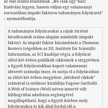
az első számú feladatnak. „Ne csak egy ’házi’
kiadvány legyen, hanem váljon egy valamennyi
sorozatában impakt faktoros tudományos folyóirattá”
– nyomatékosítja.
A tudományos folyóiratokat a rájuk történő
hivatkozások száma alapján minősítik (impakt
faktor). Az impakt faktor kiszámítását a Thomson
Reuters (régebben az ISI, Institute for Scientific
Information, az SCI kiadója) végzi, a folyóirat
előző két évben publikált cikkeinek a tárgyévben
a figyelt folyóiratokban kapott valamennyi
idézetét számolja össze, és osztja el a folyóiratban
az előző két évben megjelent „idézhető cikkek”
számával (a módszer kitalálója Eugene Garfield).
A Web of Science (WoS) néven ismerté vált
bibliográfiai adatbázis segítségével
megállapítható, hogy a figyelt körben mely
folyóiratokra és kik által fordul elő a