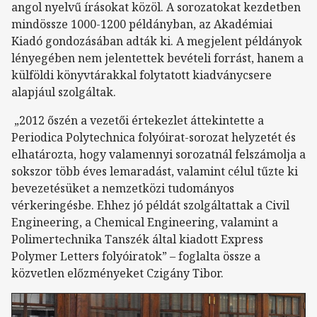
angol nyelvű írásokat közöl. A sorozatokat kezdetben
mindössze 1000-1200 példányban, az Akadémiai
Kiadó gondozásában adták ki. A megjelent példányok
lényegében nem jelentettek bevételi forrást, hanem a
külföldi könyvtárakkal folytatott kiadványcsere
alapjául szolgáltak.
„2012 őszén a vezetői értekezlet áttekintette a
Periodica Polytechnica folyóirat-sorozat helyzetét és
elhatározta, hogy valamennyi sorozatnál felszámolja a
sokszor több éves lemaradást, valamint célul tűzte ki
bevezetésüket a nemzetközi tudományos
vérkeringésbe. Ehhez jó példát szolgáltattak a Civil
Engineering, a Chemical Engineering, valamint a
Polimertechnika Tanszék által kiadott Express
Polymer Letters folyóiratok” – foglalta össze a
közvetlen előzményeket Czigány Tibor.