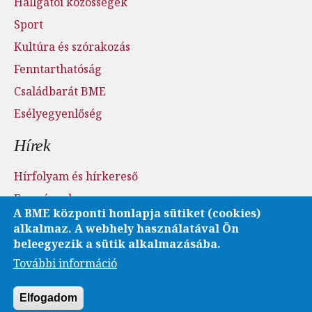
Hallgatói közösségek
Sport
Kultúra és szórakozás
Fenntarthatóság
Családbarát BME
Esélyegyenlőség
Hírek
Hírfolyam és hírkereső
Események
A BME központi honlapja sütiket (cookies)
Sajtószoba - sajtófigyelés
alkalmaz. A webhely használatával Ön
Karrier és pályázatok
beleegyezik a sütik alkalmazásába.
További információ
Fotó- és videótár
Elfogadom