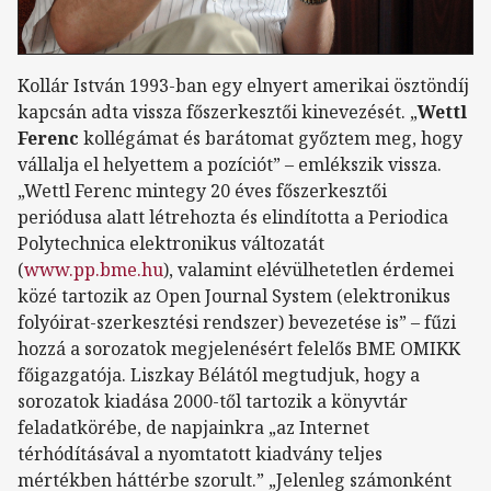
Kollár István 1993-ban egy elnyert amerikai ösztöndíj
kapcsán adta vissza főszerkesztői kinevezését. „
Wettl
Ferenc
kollégámat és barátomat győztem meg, hogy
vállalja el helyettem a pozíciót” – emlékszik vissza.
„Wettl Ferenc mintegy 20 éves főszerkesztői
periódusa alatt létrehozta és elindította a Periodica
Polytechnica elektronikus változatát
(
www.pp.bme.hu
), valamint elévülhetetlen érdemei
közé tartozik az Open Journal System (elektronikus
folyóirat-szerkesztési rendszer) bevezetése is” – fűzi
hozzá a sorozatok megjelenésért felelős BME OMIKK
főigazgatója. Liszkay Bélától megtudjuk, hogy a
sorozatok kiadása 2000-től tartozik a könyvtár
feladatkörébe, de napjainkra „az Internet
térhódításával a nyomtatott kiadvány teljes
mértékben háttérbe szorult.” „Jelenleg számonként