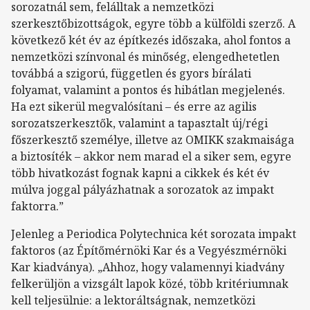
sorozatnál sem, felálltak a nemzetközi
szerkesztőbizottságok, egyre több a külföldi szerző. A
következő két év az építkezés időszaka, ahol fontos a
nemzetközi színvonal és minőség, elengedhetetlen
továbbá a szigorú, független és gyors bírálati
folyamat, valamint a pontos és hibátlan megjelenés.
Ha ezt sikerül megvalósítani – és erre az agilis
sorozatszerkesztők, valamint a tapasztalt új/régi
főszerkesztő személye, illetve az OMIKK szakmaisága
a biztosíték – akkor nem marad el a siker sem, egyre
több hivatkozást fognak kapni a cikkek és két év
múlva joggal pályázhatnak a sorozatok az impakt
faktorra.”
Jelenleg a Periodica Polytechnica két sorozata impakt
faktoros (az Építőmérnöki Kar és a Vegyészmérnöki
Kar kiadványa). „Ahhoz, hogy valamennyi kiadvány
felkerüljön a vizsgált lapok közé, több kritériumnak
kell teljesülnie: a lektoráltságnak, nemzetközi