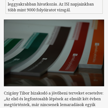
leggyakrabban hivatkozás. Az ISI napjainkban
több mint 9000 folyóiratot vizsgál.
Czigány Tibor bizakodó a jövőbeni terveket ecsetelve:
„Az első és legfontosabb lépések az elmúlt két évben
megtörténtek, már nincsenek lemaradások egyik