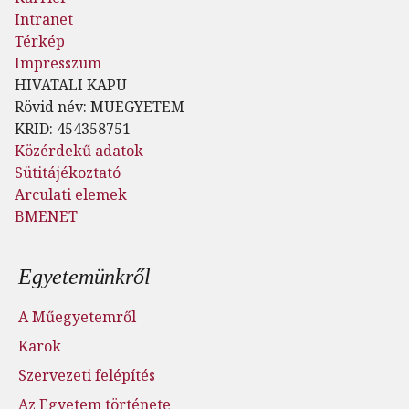
Intranet
Térkép
Impresszum
HIVATALI KAPU
Rövid név: MUEGYETEM
KRID: 454358751
Közérdekű adatok
Sütitájékoztató
Arculati elemek
BMENET
Lábléc menü
Egyetemünkről
A Műegyetemről
Karok
Szervezeti felépítés
Az Egyetem története