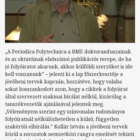
„A Periodica Polytechnica a BME doktoranduszainak
és az oktatóinak elsőszámú publikációs terepe, de ha
jó folyóiratot akarunk, akkor külföldi szerzőket is ide
kell vonzanunk” – jelenti ki a lap főszerkesztője a
jövőbeni tervek kapcsán, hozzátéve, hogy valaha
sokat bosszankodott azon, hogy a cikkek a folyóirat
által szervezett szakmai bírálat nélkül, kizárólag a
tanszékvezetők ajánlásával jelentek meg.
„Véleményem szerint egy színvonalas tudományos
folyóiratnál nélkülözhetetlen a külső, független
szakértői elbírálás.” Kollár István a jövőbeni tervek
közül a sorozatok nemzetközi rangra emelését tekinti