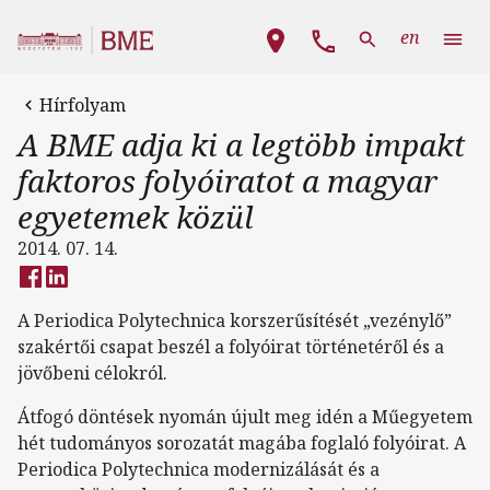
Ugrás a tartalomra
Fő navigáció
en
Hírfolyam
A BME adja ki a legtöbb impakt
faktoros folyóiratot a magyar
egyetemek közül
2014. 07. 14.
A Periodica Polytechnica korszerűsítését „vezénylő”
szakértői csapat beszél a folyóirat történetéről és a
jövőbeni célokról.
Átfogó döntések nyomán újult meg idén a Műegyetem
hét tudományos sorozatát magába foglaló folyóirat. A
Periodica Polytechnica modernizálását és a