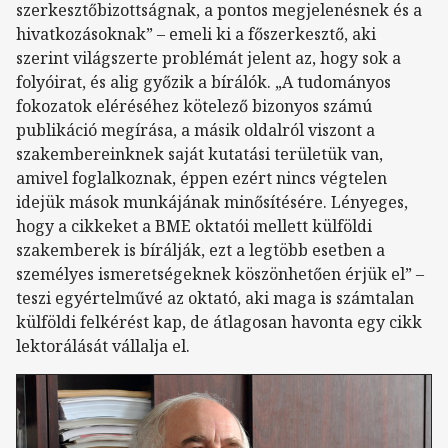
szerkesztőbizottságnak, a pontos megjelenésnek és a
hivatkozásoknak” – emeli ki a főszerkesztő, aki
szerint világszerte problémát jelent az, hogy sok a
folyóirat, és alig győzik a bírálók. „A tudományos
fokozatok eléréséhez kötelező bizonyos számú
publikáció megírása, a másik oldalról viszont a
szakembereinknek saját kutatási területük van,
amivel foglalkoznak, éppen ezért nincs végtelen
idejük mások munkájának minősítésére. Lényeges,
hogy a cikkeket a BME oktatói mellett külföldi
szakemberek is bírálják, ezt a legtöbb esetben a
személyes ismeretségeknek köszönhetően érjük el” –
teszi egyértelművé az oktató, aki maga is számtalan
külföldi felkérést kap, de átlagosan havonta egy cikk
lektorálását vállalja el.