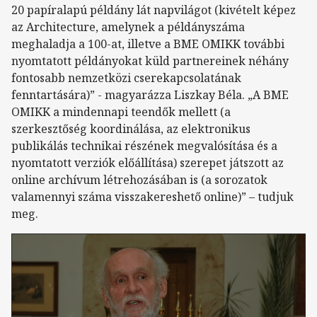
20 papíralapú példány lát napvilágot (kivételt képez
az Architecture, amelynek a példányszáma
meghaladja a 100-at, illetve a BME OMIKK további
nyomtatott példányokat küld partnereinek néhány
fontosabb nemzetközi cserekapcsolatának
fenntartására)” - magyarázza Liszkay Béla. „A BME
OMIKK a mindennapi teendők mellett (a
szerkesztőség koordinálása, az elektronikus
publikálás technikai részének megvalósítása és a
nyomtatott verziók előállítása) szerepet játszott az
online archívum létrehozásában is (a sorozatok
valamennyi száma visszakereshető online)” – tudjuk
meg.