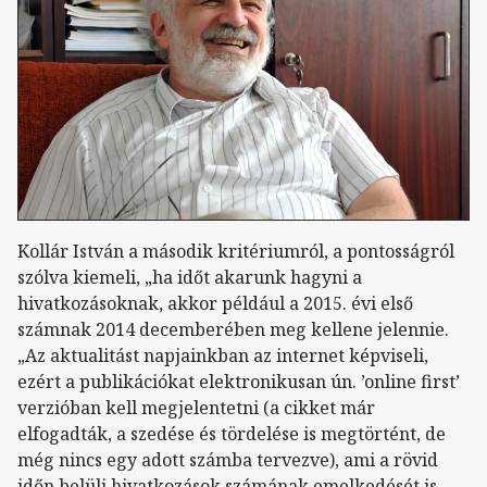
Kollár István a második kritériumról, a pontosságról
szólva kiemeli, „ha időt akarunk hagyni a
hivatkozásoknak, akkor például a 2015. évi első
számnak 2014 decemberében meg kellene jelennie.
„Az aktualitást napjainkban az internet képviseli,
ezért a publikációkat elektronikusan ún. ’online first’
verzióban kell megjelentetni (a cikket már
elfogadták, a szedése és tördelése is megtörtént, de
még nincs egy adott számba tervezve), ami a rövid
időn belüli hivatkozások számának emelkedését is