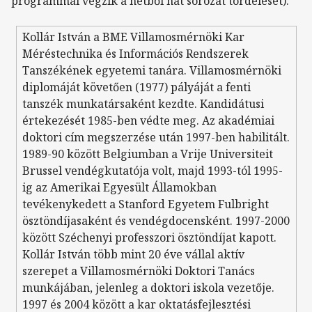
programmal végzik a hétből hat sorozat tördelését).
Kollár István a BME Villamosmérnöki Kar
Méréstechnika és Információs Rendszerek
Tanszékének egyetemi tanára. Villamosmérnöki
diplomáját követően (1977) pályáját a fenti
tanszék munkatársaként kezdte. Kandidátusi
értekezését 1985-ben védte meg. Az akadémiai
doktori cím megszerzése után 1997-ben habilitált.
1989-90 között Belgiumban a Vrije Universiteit
Brussel vendégkutatója volt, majd 1993-tól 1995-
ig az Amerikai Egyesült Államokban
tevékenykedett a Stanford Egyetem Fulbright
ösztöndíjasaként és vendégdocensként. 1997-2000
között Széchenyi professzori ösztöndíjat kapott.
Kollár István több mint 20 éve vállal aktív
szerepet a Villamosmérnöki Doktori Tanács
munkájában, jelenleg a doktori iskola vezetője.
1997 és 2004 között a kar oktatásfejlesztési