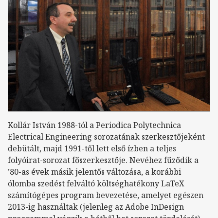
Kollár István 1988-tól a Periodica Polytechnica
Electrical Engineering sorozatának szerkesztőjeként
debütált, majd 1991-től lett első ízben a teljes
folyóirat-sorozat főszerkesztője. Nevéhez fűződik a
’80-as évek másik jelentős változása, a korábbi
ólomba szedést felváltó költséghatékony LaTeX
számítógépes program bevezetése, amelyet egészen
2013-ig használtak (jelenleg az Adobe InDesign