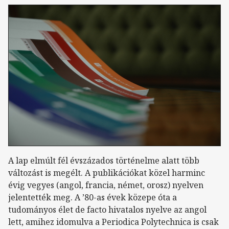
A lap elmúlt fél évszázados történelme alatt több
változást is megélt. A publikációkat közel harminc
évig vegyes (angol, francia, német, orosz) nyelven
jelentették meg. A ’80-as évek közepe óta a
tudományos élet de facto hivatalos nyelve az angol
lett, amihez idomulva a Periodica Polytechnica is csak