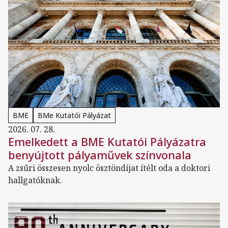
BME
BMe Kutatói Pályázat
2026. 07. 28.
Emelkedett a BME Kutatói Pályázatra
benyújtott pályaművek színvonala
A zsűri összesen nyolc ösztöndíjat ítélt oda a doktori
hallgatóknak.