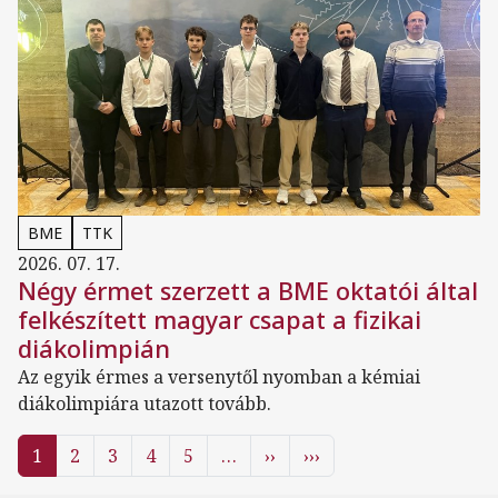
BME
TTK
2026. 07. 17.
Négy érmet szerzett a BME oktatói által
felkészített magyar csapat a fizikai
diákolimpián
Az egyik érmes a versenytől nyomban a kémiai
diákolimpiára utazott tovább.
Oldalszámozás
Következő oldal
Utolsó oldal
1
2
3
4
5
…
››
›››