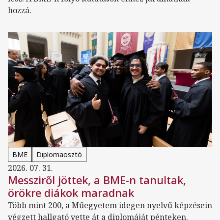
hozzá.
BME
Diplomaosztó
2026. 07. 31.
Messziről jöttek, a BME-n tanultak,
örökre diákok maradnak
Több mint 200, a Műegyetem idegen nyelvű képzésein
végzett hallgató vette át a diplomáját pénteken.