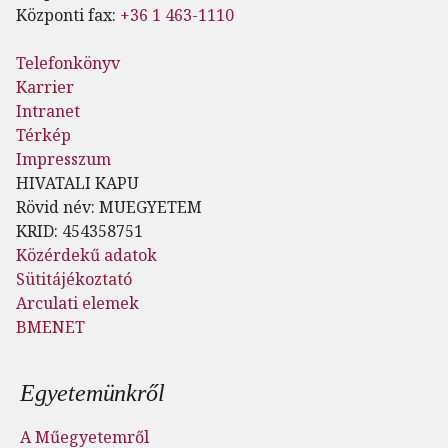
Központi fax:
+36 1 463-1110
Telefonkönyv
Karrier
Intranet
Térkép
Impresszum
HIVATALI KAPU
Rövid név: MUEGYETEM
KRID: 454358751
Közérdekű adatok
Sütitájékoztató
Arculati elemek
BMENET
Lábléc menü
Egyetemünkről
A Műegyetemről