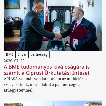
BME
űripar
partnerség
2026. 07. 29.
A BME tudományos kiválóságára is
számít a Ciprusi Űrkutatási Intézet
A NASA-val már van kapcsolata az ambiciózus
szervezetnek, most alakul a partnersége a
Műegyetemmel.