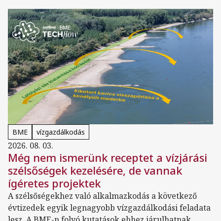
BME
vízgazdálkodás
2026. 08. 03.
Még nem ismerünk receptet a vízjárási
szélsőségek kezelésére, de vannak
ígéretes projektek
A szélsőségekhez való alkalmazkodás a következő
évtizedek egyik legnagyobb vízgazdálkodási feladata
lesz. A BME-n folyó kutatások ehhez járulhatnak