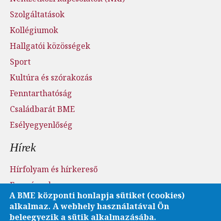
Szolgáltatások
Kollégiumok
Hallgatói közösségek
Sport
Kultúra és szórakozás
Fenntarthatóság
Családbarát BME
Esélyegyenlőség
Hírek
Hírfolyam és hírkereső
Események
A BME központi honlapja sütiket (cookies)
Sajtószoba - sajtófigyelés
alkalmaz. A webhely használatával Ön
Karrier és pályázatok
beleegyezik a sütik alkalmazásába.