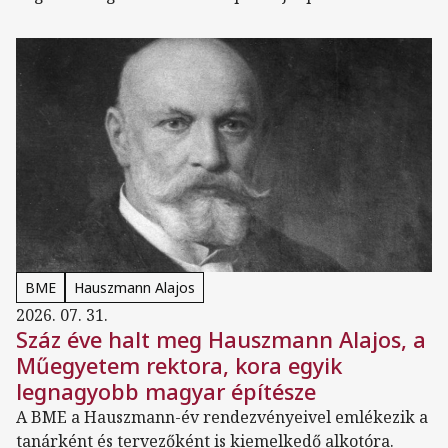
BME
Hauszmann Alajos
2026. 07. 31.
Száz éve halt meg Hauszmann Alajos, a
Műegyetem rektora, kora egyik
legnagyobb magyar építésze
A BME a Hauszmann-év rendezvényeivel emlékezik a
tanárként és tervezőként is kiemelkedő alkotóra.