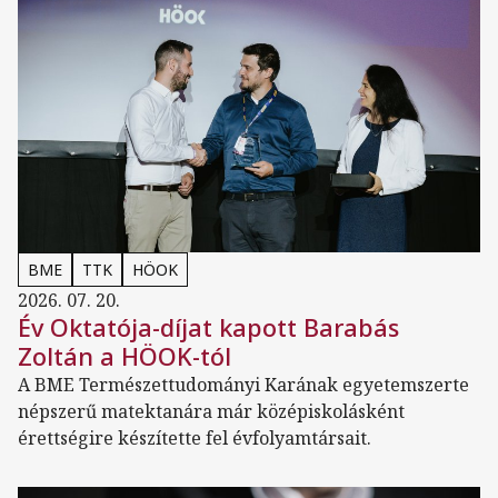
BME
TTK
HÖOK
2026. 07. 20.
Év Oktatója-díjat kapott Barabás
Zoltán a HÖOK-tól
A BME Természettudományi Karának egyetemszerte
népszerű matektanára már középiskolásként
érettségire készítette fel évfolyamtársait.