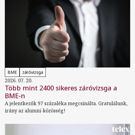
BME
záróvizsga
2026. 07. 20.
Több mint 2400 sikeres záróvizsga a
BME-n
A jelentkezők 97 százaléka megcsinálta. Gratulálunk,
irány az alumni-közösség!