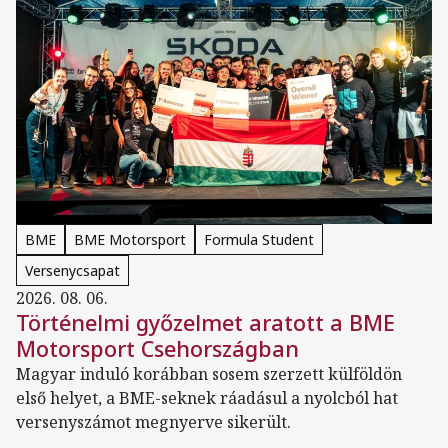
BME
BME Motorsport
Formula Student
Versenycsapat
2026. 08. 06.
Történelmi győzelmet aratott a BME
Motorsport Csehországban
Magyar induló korábban sosem szerzett külföldön
első helyet, a BME-seknek ráadásul a nyolcból hat
versenyszámot megnyerve sikerült.