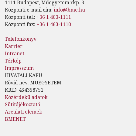
1111 Budapest, Műegyetem rkp. 3
Központi e-mail cím:
info@bme.hu
Központi tel.:
+36 1 463-1111
Központi fax:
+36 1 463-1110
Telefonkönyv
Karrier
Intranet
Térkép
Impresszum
HIVATALI KAPU
Rövid név: MUEGYETEM
KRID: 454358751
Közérdekű adatok
Sütitájékoztató
Arculati elemek
BMENET
Lábléc menü