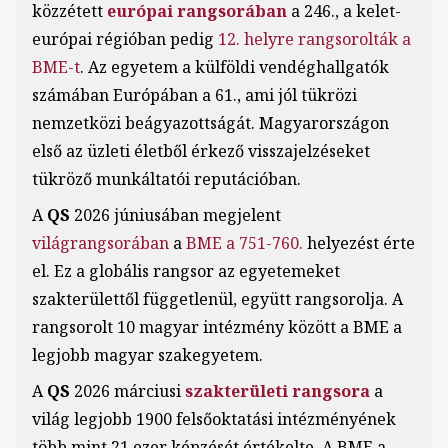
közzétett
európai rangsorában
a 246., a kelet-
európai régióban pedig
12. helyre rangsorolták a
BME-t
. Az egyetem a külföldi vendéghallgatók
számában Európában a 61., ami jól tükrözi
nemzetközi beágyazottságát. Magyarországon
első az üzleti életből érkező visszajelzéseket
tükröző munkáltatói reputációban.
A
QS
2026 júniusában megjelent
világrangsorában
a
BME a 751-760.
helyezést érte
el. Ez a globális rangsor az egyetemeket
szakterülettől függetlenül, együtt rangsorolja. A
rangsorolt 10 magyar intézmény között a BME a
legjobb magyar szakegyetem.
A
QS
2026 márciusi
szakterületi rangsora
a
világ legjobb 1900 felsőoktatási intézményének
több mint 21 ezer képzését értékelte. A BME a