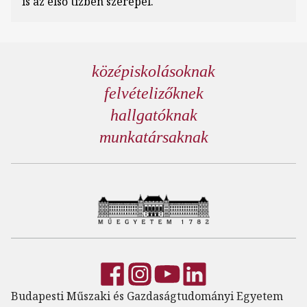
is az első tízben szerepel.
középiskolásoknak
felvételizőknek
hallgatóknak
munkatársaknak
Budapesti Műszaki és Gazdaságtudományi Egyetem