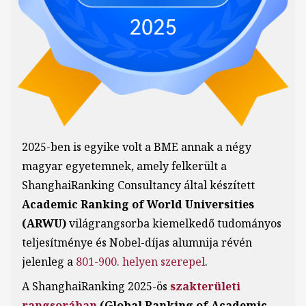
2025-ben is egyike volt a BME annak a négy
magyar egyetemnek, amely felkerült a
ShanghaiRanking Consultancy által készített
Academic Ranking of World Universities
(ARWU)
világrangsorba kiemelkedő tudományos
teljesítménye és Nobel-díjas alumnija révén
jelenleg a
801-900. helyen szerepel
.
A ShanghaiRanking 2025-ös
szakterületi
rangsorában
(Global Ranking of Academic