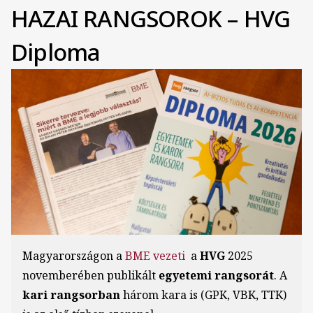
HAZAI RANGSOROK – HVG
Diploma
Kép
Magyarországon a
BME vezeti
a
HVG
2025
novemberében publikált
egyetemi rangsorát
. A
kari rangsorban
három kara is (GPK, VBK, TTK)