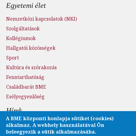
Egyetemi élet
Nemzetközi kapcsolatok (NKI)
Szolgáltatások
Kollégiumok
Hallgatói közösségek
Sport
Kultúra és szórakozás
Fenntarthatóság
Családbarát BME
Esélyegyenlőség
Hírek
A BME központi honlapja sütiket (cookies)
Hírfolyam és hírkereső
alkalmaz. A webhely használatával Ön
beleegyezik a sütik alkalmazásába.
Események