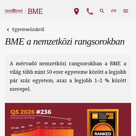
Ugrás a tartalomra
Fő navigáció
en
Egyetemünkről
BME a nemzetközi rangsorokban
A mérvadó nemzetközi rangsorokban a BME a
világ több mint 50 ezer egyeteme között a legjobb
pár száz egyetem, azaz a legjobb 1–2 % között
szerepel.
Kép