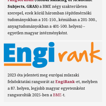
Subjects, GRAS)
a BME négy szakterületen
szerepel, ezek közül háromban (építőmérnöki
tudományokban a 101-150., kémiában a 201-300.,
anyagtudományokban a 401-500. helyen) –
egyetlen magyar intézményként.
Kép
2023 óta jelenteti meg európai műszaki
felsőoktatási rangsorát az
EngiRank
-et, melyben
a 87. helyen, legjobb magyar egyetemként
rangsorolták 2025-ben a
BME
-t.