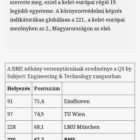
szerezte meg, ezzel a kelet-európai régió 19.
legjobb egyeteme. A környezetvédelmi képzés
indikátorában globálisan a 221., a kelet-európai
mezőnyben az 2., Magyarországon az első.
A BME néhány versenytársának eredménye a QS by
Subject: Engineering & Technology rangsorban
Helyezés
Pontszám
91
75,4
Eindhoven
97
74,9
TU Wien
228
68,1
LMU München
236
67,7
BME