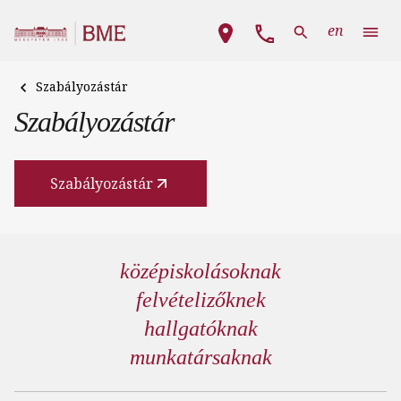
Ugrás a tartalomra
Fő navigáció
en
Szabályozástár
Szabályozástár
Szabályozástár
középiskolásoknak
felvételizőknek
hallgatóknak
munkatársaknak