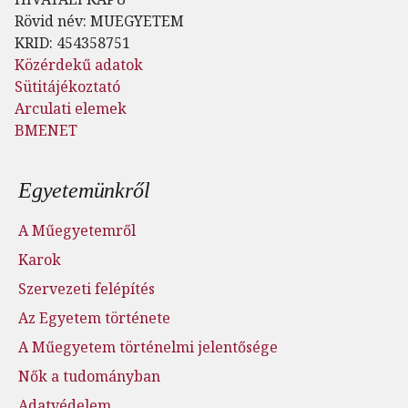
Rövid név: MUEGYETEM
KRID: 454358751
Közérdekű adatok
Sütitájékoztató
Arculati elemek
BMENET
Lábléc menü
Egyetemünkről
A Műegyetemről
Karok
Szervezeti felépítés
Az Egyetem története
A Műegyetem történelmi jelentősége
Nők a tudományban
Adatvédelem