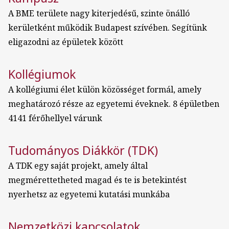
A BME területe nagy kiterjedésű, szinte önálló
kerületként működik Budapest szívében. Segítünk
eligazodni az épületek között
Kollégiumok
A kollégiumi élet külön közösséget formál, amely
meghatározó része az egyetemi éveknek. 8 épületben
4141 férőhellyel várunk
Tudományos Diákkör (TDK)
A TDK egy saját projekt, amely által
megmérettetheted magad és te is betekintést
nyerhetsz az egyetemi kutatási munkába
Nemzetközi kapcsolatok