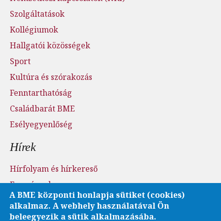
Szolgáltatások
Kollégiumok
Hallgatói közösségek
Sport
Kultúra és szórakozás
Fenntarthatóság
Családbarát BME
Esélyegyenlőség
Hírek
Hírfolyam és hírkereső
Események
A BME központi honlapja sütiket (cookies)
Sajtószoba - sajtófigyelés
alkalmaz. A webhely használatával Ön
Karrier és pályázatok
beleegyezik a sütik alkalmazásába.