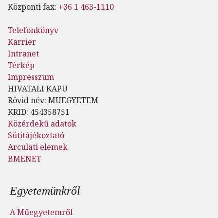
Központi fax:
+36 1 463-1110
Telefonkönyv
Karrier
Intranet
Térkép
Impresszum
HIVATALI KAPU
Rövid név: MUEGYETEM
KRID: 454358751
Közérdekű adatok
Sütitájékoztató
Arculati elemek
BMENET
Lábléc menü
Egyetemünkről
A Műegyetemről