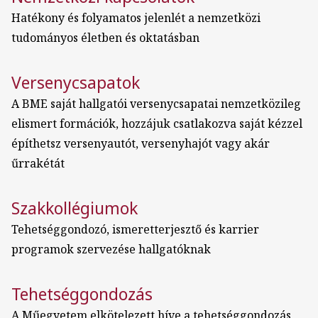
Hatékony és folyamatos jelenlét a nemzetközi
tudományos életben és oktatásban
Versenycsapatok
A BME saját hallgatói versenycsapatai nemzetközileg
elismert formációk, hozzájuk csatlakozva saját kézzel
építhetsz versenyautót, versenyhajót vagy akár
űrrakétát
Szakkollégiumok
Tehetséggondozó, ismeretterjesztő és karrier
programok szervezése hallgatóknak
Tehetséggondozás
A Műegyetem elkötelezett híve a tehetséggondozás