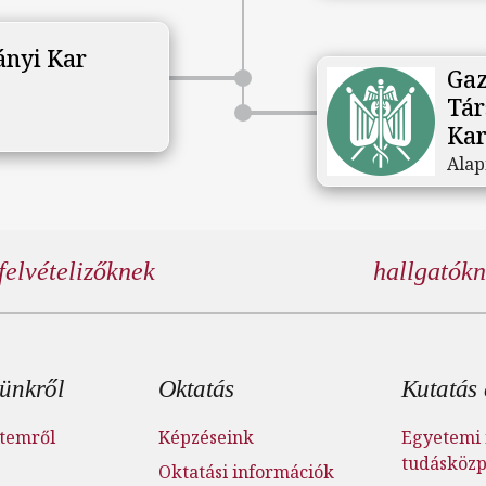
nyi Kar
Gaz
Tá
Kar
Alap
felvételizőknek
hallgatók
éc menü
ünkről
Oktatás
Kutatás 
temről
Képzéseink
Egyetemi 
tudásköz
Oktatási információk