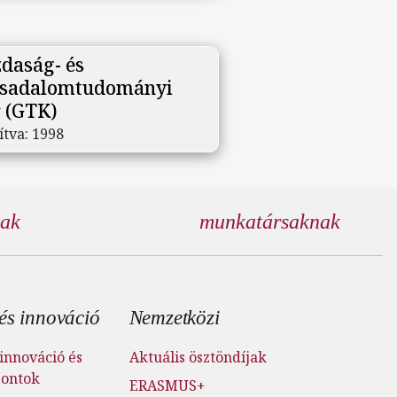
daság- és
rsadalomtudományi
 (GTK)
ítva:
1998
nak
munkatársaknak
és innováció
Nemzetközi
innováció és
Aktuális ösztöndíjak
pontok
ERASMUS+