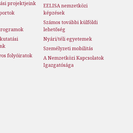
ási projektjeink
EELISA nemzetközi
portok
képzések
Számos további külföldi
jprogramok
lehetőség
kutatási
Nyári/téli egyetemek
ink
Személyzeti mobilitás
s folyóiratok
A Nemzetközi Kapcsolatok
Igazgatósága