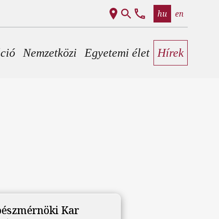
hu
en
áció
Nemzetközi
Egyetemi élet
Hírek
észmérnöki Kar