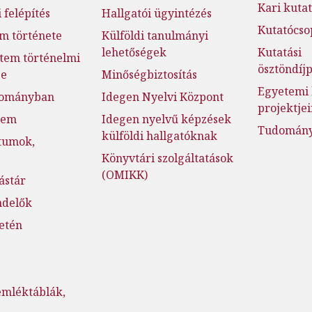
Kari kutat
 felépítés
Hallgatói ügyintézés
Kutatócso
m története
Külföldi tanulmányi
lehetőségek
Kutatási
tem történelmi
ösztöndí
ge
Minőségbiztosítás
Egyetemi 
dományban
Idegen Nyelvi Központ
projektje
lem
Idegen nyelvű képzések
Tudományo
külföldi hallgatóknak
tumok,
Könyvtári szolgáltatások
(OMIKK)
ástár
ndelők
setén
emléktáblák,