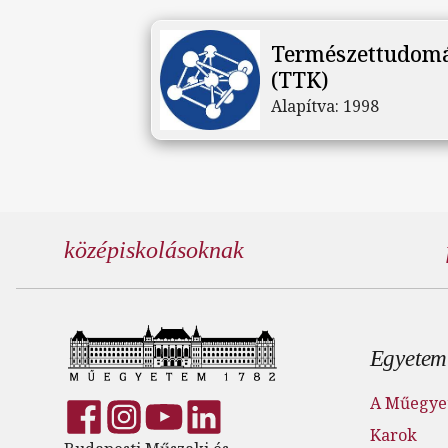
Természettudomá
(TTK)
Alapítva:
1998
középiskolásoknak
Lábl
Egyetem
A Műegye
Karok