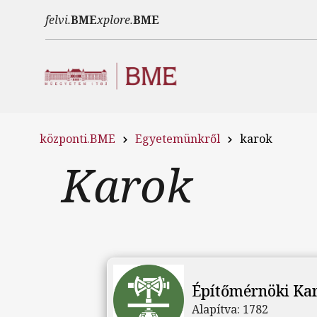
Ugrás a tartalomra
felvi.
BME
xplore.
BME
központi.BME
Egyetemünkről
karok
Karok
Építőmérnöki Ka
Alapítva:
1782