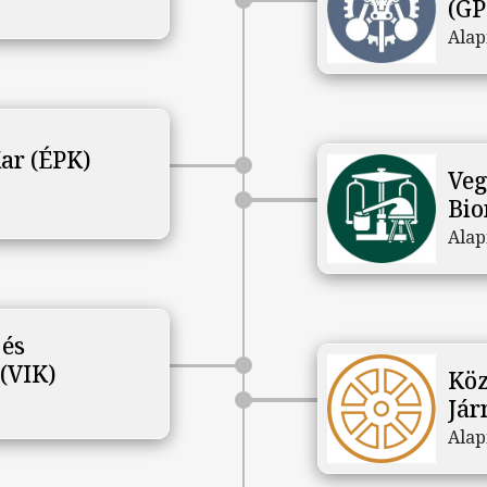
(GP
Alap
ar (ÉPK)
Veg
Bio
Alap
 és
(VIK)
Köz
Jár
Alap