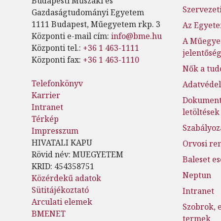
Budapesti Műszaki és
Szervezeti
Gazdaságtudományi Egyetem
1111 Budapest, Műegyetem rkp. 3
Az Egyete
Központi e-mail cím:
info@bme.hu
A Műegye
Központi tel.:
+36 1 463-1111
jelentősé
Központi fax:
+36 1 463-1110
Nők a tu
Telefonkönyv
Adatvéde
Karrier
Dokumen
Intranet
letöltések
Térkép
Szabályoz
Impresszum
HIVATALI KAPU
Orvosi re
Rövid név: MUEGYETEM
Baleset e
KRID: 454358751
Neptun
Közérdekű adatok
Sütitájékoztató
Intranet
Arculati elemek
Szobrok, 
BMENET
termek