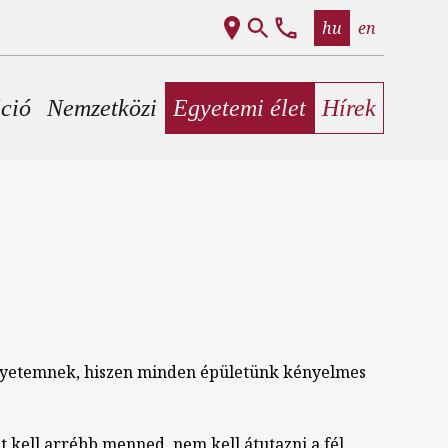
hu
en
áció
Nemzetközi
Egyetemi élet
Hírek
 egyetemnek, hiszen minden épületünk kényelmes
 kell arrébb menned, nem kell átutazni a fél