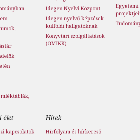
Egyetemi 
dományban
Idegen Nyelvi Központ
projektje
lem
Idegen nyelvű képzések
Tudományo
külföldi hallgatóknak
tumok,
Könyvtári szolgáltatások
(OMIKK)
ástár
ndelők
setén
emléktáblák,
 élet
Hírek
i kapcsolatok
Hírfolyam és hírkereső