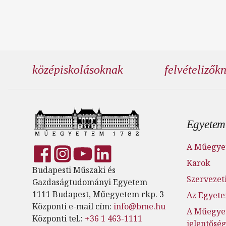
középiskolásoknak
felvételizők
Lábl
Egyetem
A Műegye
Karok
Budapesti Műszaki és
Szervezeti
Gazdaságtudományi Egyetem
1111 Budapest, Műegyetem rkp. 3
Az Egyete
Központi e-mail cím:
info@bme.hu
A Műegye
Központi tel.:
+36 1 463-1111
jelentősé