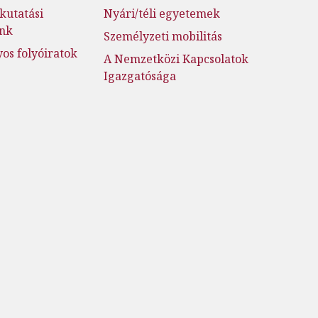
kutatási
Nyári/téli egyetemek
ink
Személyzeti mobilitás
s folyóiratok
A Nemzetközi Kapcsolatok
Igazgatósága