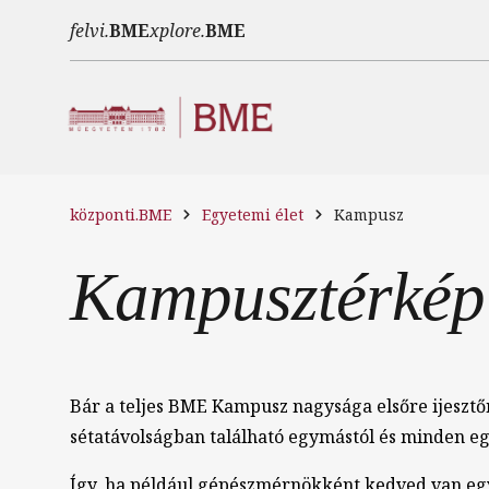
Ugrás a tartalomra
felvi.
BME
xplore.
BME
központi.BME
Egyetemi élet
Kampusz
Kampusztérkép
Bár a teljes BME Kampusz nagysága elsőre ijeszt
sétatávolságban található egymástól és minden eg
Így, ha például gépészmérnökként kedved van egy 