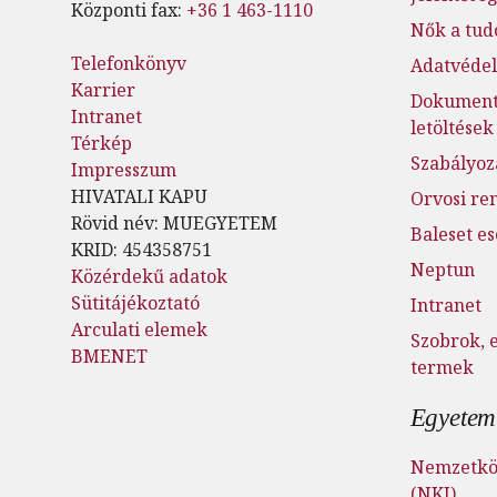
Központi fax:
+36 1 463-1110
Nők a tu
Telefonkönyv
Adatvéde
Karrier
Dokumen
Intranet
letöltések
Térkép
Szabályoz
Impresszum
HIVATALI KAPU
Orvosi re
Rövid név: MUEGYETEM
Baleset e
KRID: 454358751
Neptun
Közérdekű adatok
Sütitájékoztató
Intranet
Arculati elemek
Szobrok, 
BMENET
termek
Egyetemi
Nemzetköz
(NKI)