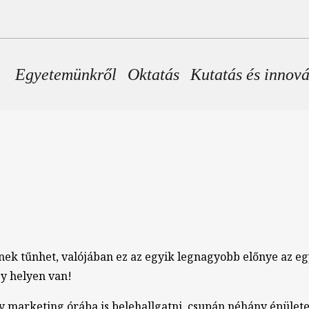
Fő navigáció
Egyetemünkről
Oktatás
Kutatás és innov
őnek tűnhet, valójában ez az egyik legnagyobb előnye az
y helyen van!
marketing órába is belehallgatni, csupán néhány épületet