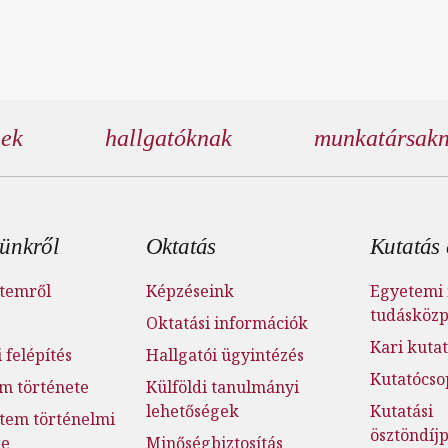
nek
hallgatóknak
munkatársak
éc menü
ünkről
Oktatás
Kutatás 
temről
Képzéseink
Egyetemi 
tudásköz
Oktatási információk
Kari kutat
 felépítés
Hallgatói ügyintézés
Kutatócso
m története
Külföldi tanulmányi
lehetőségek
Kutatási
tem történelmi
ösztöndí
ge
Minőségbiztosítás