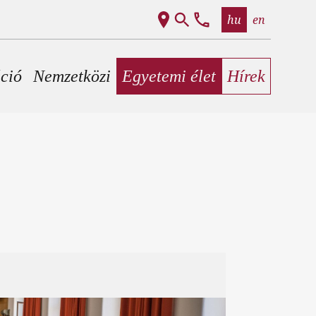
hu
en
áció
Nemzetközi
Egyetemi élet
Hírek