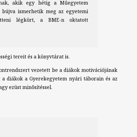
rnak, akik egy hétig a Műegyetem
e bújva ismerhetik meg az egyetemi
tteni légkört, a BME-n oktatott
égi tereit és a könyvtárat is.
ontrendszert vezetett be a diákok motivációjának
t a diákok a Gyerekegyetem nyári táborain és az
gy ezüst minősítéssel.