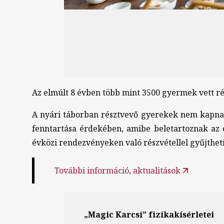
Az elmúlt 8 évben több mint 3500 gyermek vett rés
A nyári táborban résztvevő gyerekek nem kapnak 
fenntartása érdekében, amibe beletartoznak az 
évközi rendezvényeken való részvétellel gyűjthet
További információ, aktualitások
„Magic Karcsi” fizikakísérletei