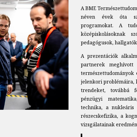
A BME Természettudomá
néven évek óta szer
programokat. A tud
középiskolásoknak sz
pedagógusok, hallgatók
A prezentációk alkalm
partnerek meghívott
természettudományok e
jelenkori problémáira, 
trendeket, továbbá 
pénzügyi matematika
technika, a nukleáris
részecskefizika, a kogn
vizsgálatainak eredmény