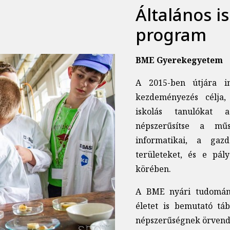
Általános i
program
BME Gyerekegyetem
A 2015-ben útjára in
kezdeményezés célja,
iskolás tanulókat 
népszerűsítse a műs
informatikai, a gaz
területeket, és e pál
körében.
A BME nyári tudományo
életet is bemutató tá
népszerűségnek örvend, 