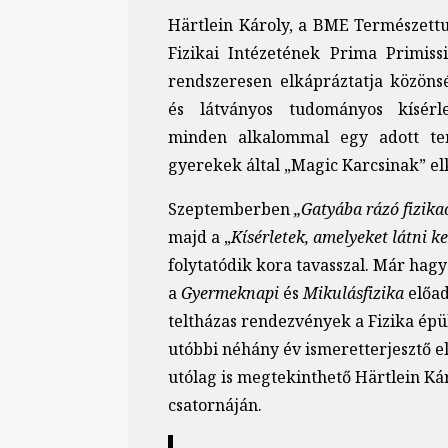
Härtlein Károly, a BME Természet
Fizikai Intézetének Prima Primiss
rendszeresen elkápráztatja közönsé
és látványos tudományos kísérl
minden alkalommal egy adott te
gyerekek által „Magic Karcsinak” el
Szeptemberben
„Gatyába rázó fizika
majd a „
Kísérletek, amelyeket látni ke
folytatódik kora tavasszal. Már hag
a
Gyermeknapi
és
Mikulásfizika
előad
teltházas rendezvények a Fizika épü
utóbbi néhány év ismeretterjesztő e
utólag is megtekinthető Härtlein Ká
csatornáján.