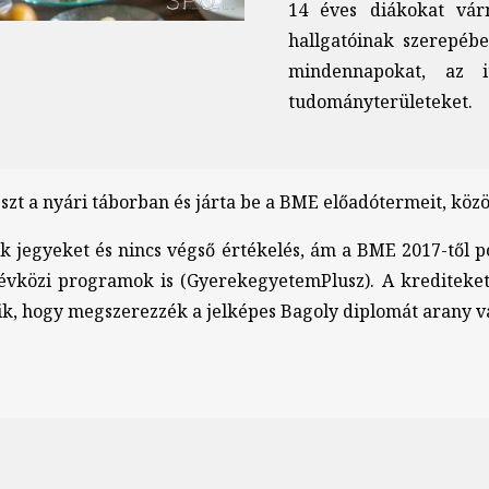
14 éves diákokat vá
hallgatóinak szerepéb
mindennapokat, az i
tudományterületeket.
zt a nyári táborban és járta be a BME előadótermeit, közöss
jegyeket és nincs végső értékelés, ám a BME 2017-től p
évközi programok is (GyerekegyetemPlusz). A krediteke
ik, hogy megszerezzék a jelképes Bagoly diplomát arany va