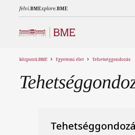
Ugrás a tartalomra
felvi.
BME
xplore.
BME
központi.BME
Egyetemi élet
Tehetséggondozás
Tehetséggondo
Tehetséggondozá