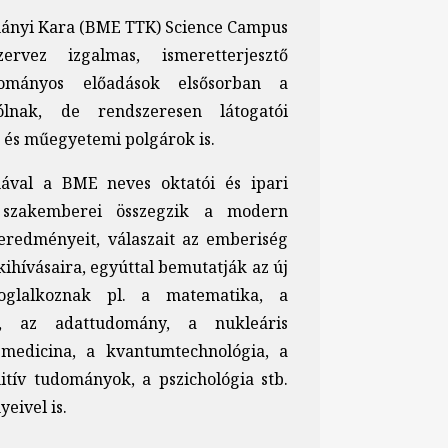
nyi Kara (BME TTK) Science Campus
vez izgalmas, ismeretterjesztő
ományos előadások elsősorban a
ólnak, de rendszeresen látogatói
 és műegyetemi polgárok is.
ával a BME neves oktatói és ipari
 szakemberei összegzik a modern
redményeit, válaszait az emberiség
kihívásaira, egyúttal bemutatják az új
foglalkoznak pl. a matematika, a
, az adattudomány, a nukleáris
 medicina, a kvantumtechnológia, a
itív tudományok, a pszichológia stb.
eivel is.