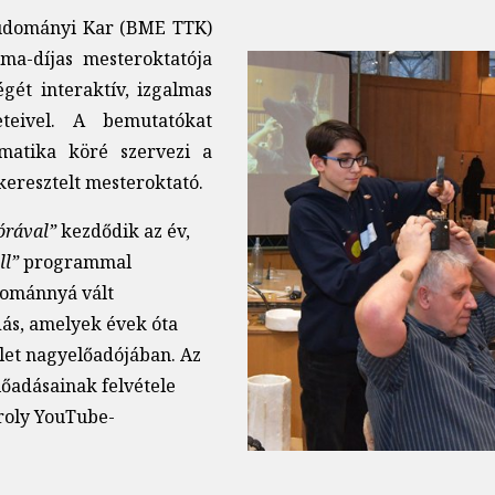
tudományi Kar (BME TTK)
ima-díjas mesteroktatója
Kép
gét interaktív, izgalmas
eteivel. A bemutatókat
matika köré szervezi a
keresztelt mesteroktató.
órával”
kezdődik az év,
ll”
programmal
yománnyá vált
ás, amelyek évek óta
let nagyelőadójában. Az
lőadásainak felvétele
roly YouTube-