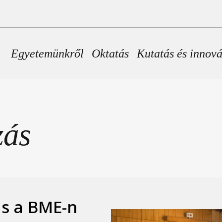
Fő navigáció
Egyetemünkről
Oktatás
Kutatás és innov
zás
s a BME-n
Kép