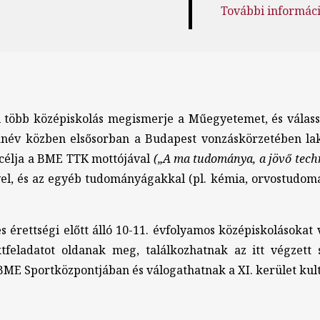
További informáci
l több középiskolás megismerje a Műegyetemet, és válas
év közben elsősorban a Budapest vonzáskörzetében lakó 
célja a BME TTK mottójával
(„A ma tudománya, a jövő tech
gével, és az egyéb tudományágakkal (pl. kémia, orvostu
és érettségi előtt álló 10-11. évfolyamos középiskolásokat
ktfeladatot oldanak meg, találkozhatnak az itt végzett
 BME Sportközpontjában és válogathatnak a XI. kerület kult