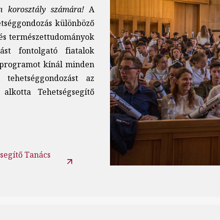
 korosztály számára!
A
etséggondozás különböző
i és természettudományok
ást fontolgató fiatalok
programot kínál minden
A tehetséggondozást az
alkotta Tehetségsegítő
segítő Tanács