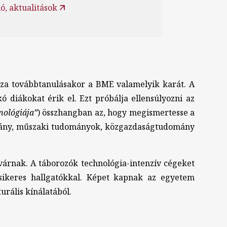
ó, aktualitások
sza továbbtanulásakor a BME valamelyik karát. A
diákokat érik el. Ezt próbálja ellensúlyozni az
nológiája”
) összhangban az, hogy megismertesse a
domány, műszaki tudományok, közgazdaságtudomány
 várnak. A táborozók technológia-intenzív cégeket
 sikeres hallgatókkal. Képet kapnak az egyetem
urális kínálatából.