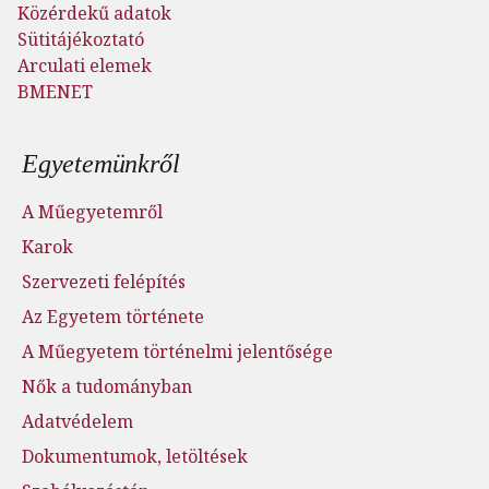
Közérdekű adatok
Sütitájékoztató
Arculati elemek
BMENET
Lábléc menü
Egyetemünkről
A Műegyetemről
Karok
Szervezeti felépítés
Az Egyetem története
A Műegyetem történelmi jelentősége
Nők a tudományban
Adatvédelem
Dokumentumok, letöltések