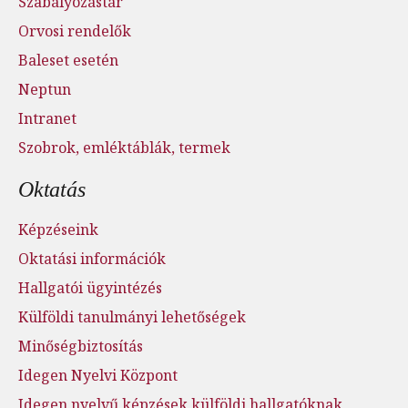
Szabályozástár
Orvosi rendelők
Baleset esetén
Neptun
Intranet
Szobrok, emléktáblák, termek
Oktatás
Képzéseink
Oktatási információk
Hallgatói ügyintézés
Külföldi tanulmányi lehetőségek
Minőségbiztosítás
Idegen Nyelvi Központ
Idegen nyelvű képzések külföldi hallgatóknak