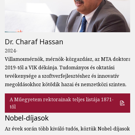
Dr. Charaf Hassan
2024-
Villamosmérnök, mérnök-közgazdász, az MTA doktora.
2019-től a VIK dékánja. Tudományos és oktatási
tevékenysége a szoftverfejlesztéshez és innovatív
megoldásokhoz kötődik hazai és nemzetközi szinten.
A Műegyetem rektorainak teljes listája 1871-
től
Nobel-díjasok
Az évek során több kiváló tudós, köztük Nobel-díjasok