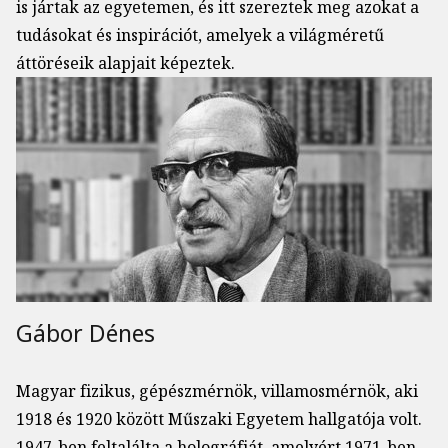
is jártak az egyetemen, és itt szereztek meg azokat a
tudásokat és inspirációt, amelyek a világméretű
áttöréseik alapjait képeztek.
Gábor Dénes
Magyar fizikus, gépészmérnök, villamosmérnök, aki
1918 és 1920 között Műszaki Egyetem hallgatója volt.
1947-ben feltalálta a holográfiát, amelyért 1971-ben