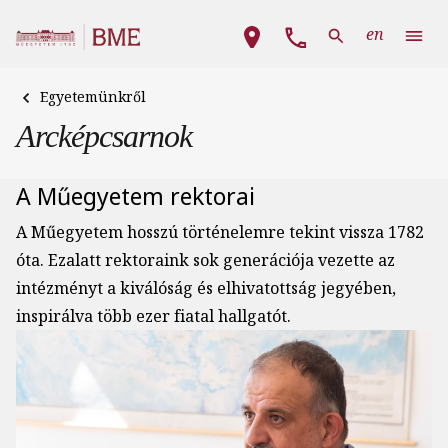
Ugrás a tartalomra
Fő navigáció
en
Egyetemünkről
Arcképcsarnok
A Műegyetem rektorai
A Műegyetem hosszú történelemre tekint vissza 1782
óta. Ezalatt rektoraink sok generációja vezette az
intézményt a kiválóság és elhivatottság jegyében,
inspirálva több ezer fiatal hallgatót.