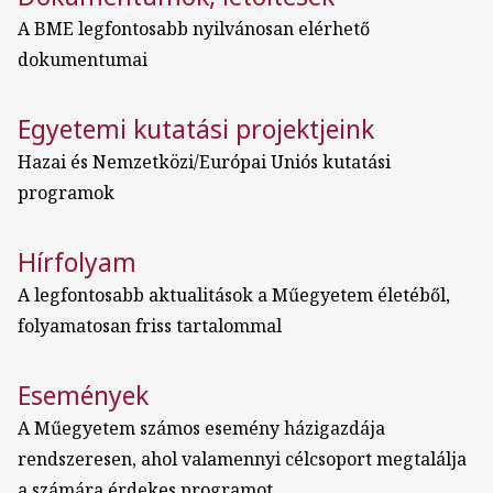
A BME legfontosabb nyilvánosan elérhető
dokumentumai
Egyetemi kutatási projektjeink
Hazai és Nemzetközi/Európai Uniós kutatási
programok
Hírfolyam
A legfontosabb aktualitások a Műegyetem életéből,
folyamatosan friss tartalommal
Események
A Műegyetem számos esemény házigazdája
rendszeresen, ahol valamennyi célcsoport megtalálja
a számára érdekes programot