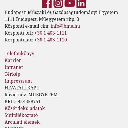
Budapesti Műszaki és Gazdaságtudományi Egyetem
1111 Budapest, Műegyetem rkp. 3
Központi e-mail cím:
info@bme.hu
Központi tel.:
+36 1 463-1111
Központi fax:
+36 1 463-1110
Telefonkönyv
Karrier
Intranet
Térkép
Impresszum
HIVATALI KAPU
Rövid név: MUEGYETEM
KRID: 454358751
Közérdekű adatok
Sütitájékoztató
Arculati elemek