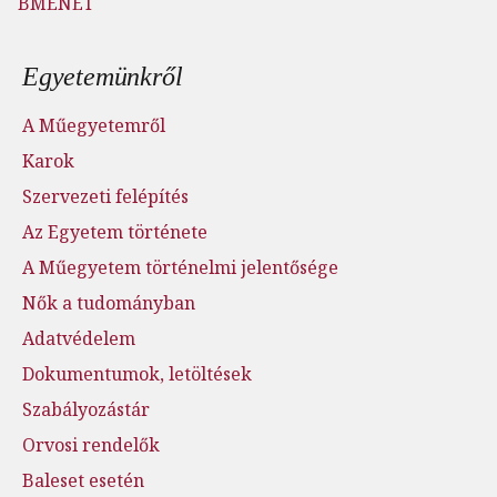
BMENET
Lábléc menü
Egyetemünkről
A Műegyetemről
Karok
Szervezeti felépítés
Az Egyetem története
A Műegyetem történelmi jelentősége
Nők a tudományban
Adatvédelem
Dokumentumok, letöltések
Szabályozástár
Orvosi rendelők
Baleset esetén