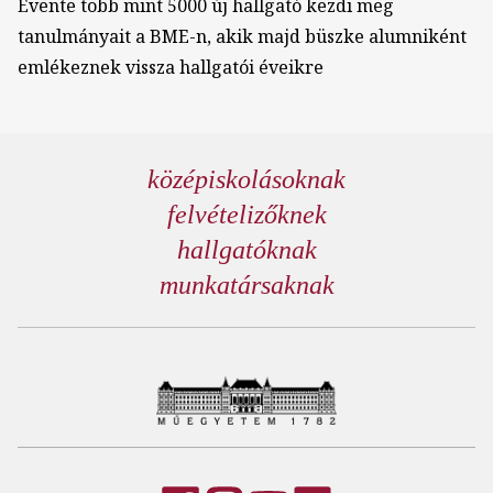
Évente több mint 5000 új hallgató kezdi meg
tanulmányait a BME-n, akik majd büszke alumniként
emlékeznek vissza hallgatói éveikre
középiskolásoknak
felvételizőknek
hallgatóknak
munkatársaknak