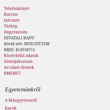
Telefonkönyv
Karrier
Intranet
Térkép
Impresszum
HIVATALI KAPU
Rövid név: MUEGYETEM
KRID: 454358751
Közérdekű adatok
Sütitájékoztató
Arculati elemek
BMENET
Lábléc menü
Egyetemünkről
A Műegyetemről
Karok