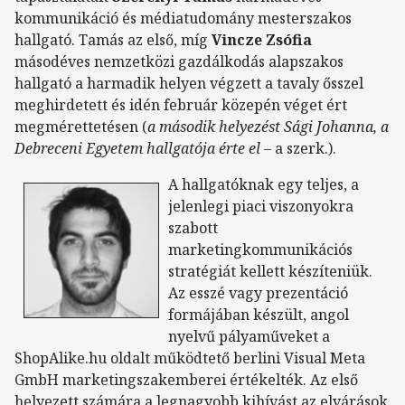
kommunikáció és médiatudomány mesterszakos
hallgató. Tamás az első, míg
Vincze Zsófia
másodéves nemzetközi gazdálkodás alapszakos
hallgató a harmadik helyen végzett a tavaly ősszel
meghirdetett és idén február közepén véget ért
megmérettetésen (
a második helyezést
Sági Johanna, a
Debreceni Egyetem hallgatója érte el
– a szerk.).
A hallgatóknak egy teljes, a
jelenlegi piaci viszonyokra
szabott
marketingkommunikációs
stratégiát kellett készíteniük.
Az esszé vagy prezentáció
formájában készült, angol
nyelvű pályaműveket a
ShopAlike.hu oldalt működtető berlini Visual Meta
GmbH marketingszakemberei értékelték. Az első
helyezett számára a legnagyobb kihívást az elvárások