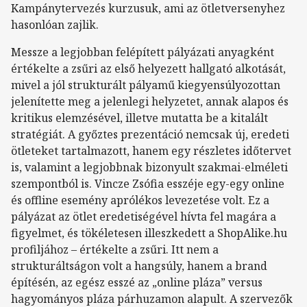
Kampánytervezés kurzusuk, ami az ötletversenyhez
hasonlóan zajlik.
Messze a legjobban felépített pályázati anyagként
értékelte a zsűri az első helyezett hallgató alkotását,
mivel a jól strukturált pályamű kiegyensúlyozottan
jelenítette meg a jelenlegi helyzetet, annak alapos és
kritikus elemzésével, illetve mutatta be a kitalált
stratégiát. A győztes prezentáció nemcsak új, eredeti
ötleteket tartalmazott, hanem egy részletes időtervet
is, valamint a legjobbnak bizonyult szakmai-elméleti
szempontból is. Vincze Zsófia esszéje egy-egy online
és offline esemény aprólékos levezetése volt. Ez a
pályázat az ötlet eredetiségével hívta fel magára a
figyelmet, és tökéletesen illeszkedett a ShopAlike.hu
profiljához – értékelte a zsűri. Itt nem a
strukturáltságon volt a hangsúly, hanem a brand
építésén, az egész esszé az „online pláza” versus
hagyományos pláza párhuzamon alapult. A szervezők