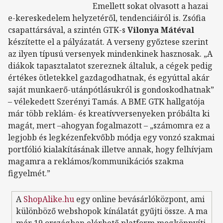
Emellett sokat olvasott a hazai
e-kereskedelem helyzetéről, tendenciáiról is. Zsófia
csapattársával, a szintén GTK-s
Vilonya Mátéval
készítette el a pályázatát. A verseny győztese szerint
az ilyen típusú versenyek mindenkinek hasznosak. „A
diákok tapasztalatot szereznek általuk, a cégek pedig
értékes ötletekkel gazdagodhatnak, és egyúttal akár
saját munkaerő-utánpótlásukról is gondoskodhatnak”
– vélekedett Szerényi Tamás. A BME GTK hallgatója
már több reklám- és kreatívversenyeken próbálta ki
magát, mert –ahogyan fogalmazott – „számomra ez a
legjobb és legkézenfekvőbb módja egy vonzó szakmai
portfólió kialakításának illetve annak, hogy felhívjam
magamra a reklámos/kommunikációs szakma
figyelmét.”
A
ShopAlike.hu
egy online bevásárlóközpont, ami
különböző webshopok kínálatát gyűjti össze. A ma
már 19 országban elérhető platform megkönnyíti