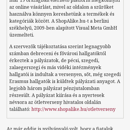
az online vásárlást, mivel az oldalon a szűrőket
használva könnyen kereshetünk a termékek és
kategóriák között. A ShopAlike.hu-t a berlini
székhelyű, 2009-ben alapított Visual Meta GmbH
üzemelteti.
A szervezők tájékoztatása szerint legnagyobb
számban debreceni és fővárosi hallgatóktól
érkeztek a pályázatok, de pécsi, szegedi,
zalaegerszegi és más vidéki intézmények
hallgatói is indultak a versenyen, sőt, még szegedi
Erasmus hallgatók is küldtek pályázati anyagot. A
legjobb három pályázat pénzjutalomban
részesült. A pályázat kiírása és a nyertesek
névsora az ötletverseny hivatalos oldalán
található:
http://www.shopalike.hu/otletverseny
„Az már eddig is nyilvánvaló volt, hogy a fiatalok