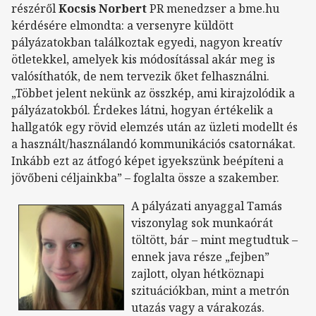
részéről
Kocsis Norbert
PR menedzser a bme.hu
kérdésére elmondta: a versenyre küldött
pályázatokban találkoztak egyedi, nagyon kreatív
ötletekkel, amelyek kis módosítással akár meg is
valósíthatók, de nem tervezik őket felhasználni.
„Többet jelent nekünk az összkép, ami kirajzolódik a
pályázatokból. Érdekes látni, hogyan értékelik a
hallgatók egy rövid elemzés után az üzleti modellt és
a használt/használandó kommunikációs csatornákat.
Inkább ezt az átfogó képet igyekszünk beépíteni a
jövőbeni céljainkba” – foglalta össze a szakember.
A pályázati anyaggal Tamás
viszonylag sok munkaórát
töltött, bár – mint megtudtuk –
ennek java része „fejben”
zajlott, olyan hétköznapi
szituációkban, mint a metrón
utazás vagy a várakozás.