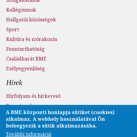
Kollégiumok
Hallgatói közösségek
Sport
Kultúra és szórakozás
Fenntarthatóság
Családbarát BME
Esélyegyenlőség
Hírek
Hírfolyam és hírkereső
Események
A BME központi honlapja sütiket (cookies)
Sajtószoba - sajtófigyelés
alkalmaz. A webhely használatával Ön
Karrier és pályázatok
beleegyezik a sütik alkalmazásába.
További információ
Fotó- és videótár