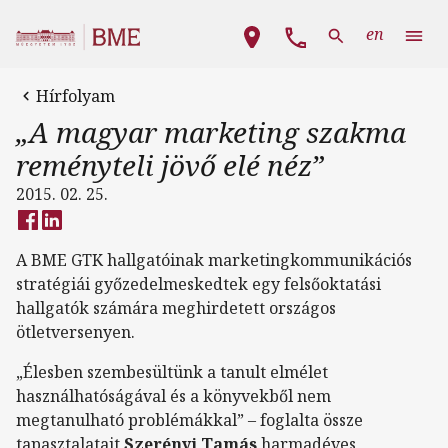
Ugrás a tartalomra
Fő navigáció
en
Hírfolyam
„A magyar marketing szakma
reményteli jövő elé néz”
2015. 02. 25.
A BME GTK hallgatóinak marketingkommunikációs
stratégiái győzedelmeskedtek egy felsőoktatási
hallgatók számára meghirdetett országos
ötletversenyen.
„Élesben szembesültünk a tanult elmélet
használhatóságával és a könyvekből nem
megtanulható problémákkal” – foglalta össze
tapasztalatait
Szerényi Tamás
harmadéves