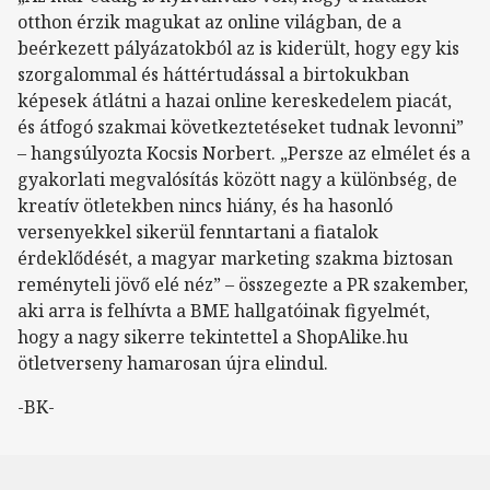
otthon érzik magukat az online világban, de a
beérkezett pályázatokból az is kiderült, hogy egy kis
szorgalommal és háttértudással a birtokukban
képesek átlátni a hazai online kereskedelem piacát,
és átfogó szakmai következtetéseket tudnak levonni”
– hangsúlyozta Kocsis Norbert. „Persze az elmélet és a
gyakorlati megvalósítás között nagy a különbség, de
kreatív ötletekben nincs hiány, és ha hasonló
versenyekkel sikerül fenntartani a fiatalok
érdeklődését, a magyar marketing szakma biztosan
reményteli jövő elé néz” – összegezte a PR szakember,
aki arra is felhívta a BME hallgatóinak figyelmét,
hogy a nagy sikerre tekintettel a ShopAlike.hu
ötletverseny hamarosan újra elindul.
-BK-