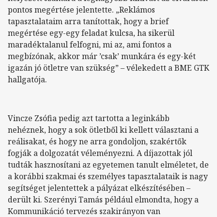
pontos megértése jelentette. „Reklámos
tapasztalataim arra tanítottak, hogy a brief
megértése egy-egy feladat kulcsa, ha sikerül
maradéktalanul felfogni, mi az, ami fontos a
megbízónak, akkor már ’csak’ munkára és egy-két
igazán jó ötletre van szükség” – vélekedett a BME GTK
hallgatója.
Vincze Zsófia pedig azt tartotta a leginkább
nehéznek, hogy a sok ötletből ki kellett választani a
reálisakat, és hogy ne arra gondoljon, szakértők
fogják a dolgozatát véleményezni. A díjazottak jól
tudták hasznosítani az egyetemen tanult elméletet, de
a korábbi szakmai és személyes tapasztalataik is nagy
segítséget jelentettek a pályázat elkészítésében –
derült ki. Szerényi Tamás például elmondta, hogy a
Kommunikáció tervezés szakirányon van