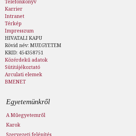
Telefonkönyv
Karrier
Intranet
Térkép
Impresszum
HIVATALI KAPU
Rövid név: MUEGYETEM
KRID: 454358751
Közérdekű adatok
Sütitájékoztató
Arculati elemek
BMENET
Lábléc menü
Egyetemünkről
A Műegyetemről
Karok
Szervezeti felépítés