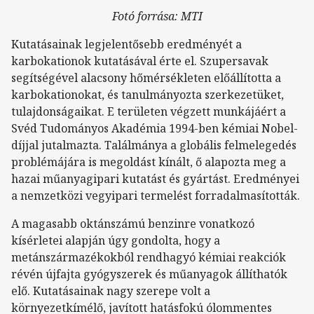
Fotó forrása: MTI
Kutatásainak legjelentősebb eredményét a
karbokationok kutatásával érte el. Szupersavak
segítségével alacsony hőmérsékleten előállította a
karbokationokat, és tanulmányozta szerkezetüket,
tulajdonságaikat. E területen végzett munkájáért a
Svéd Tudományos Akadémia 1994-ben kémiai Nobel-
díjjal jutalmazta. Találmánya a globális felmelegedés
problémájára is megoldást kínált, ő alapozta meg a
hazai műanyagipari kutatást és gyártást. Eredményei
a nemzetközi vegyipari termelést forradalmasították.
A magasabb oktánszámú benzinre vonatkozó
kísérletei alapján úgy gondolta, hogy a
metánszármazékokból rendhagyó kémiai reakciók
révén újfajta gyógyszerek és műanyagok állíthatók
elő. Kutatásainak nagy szerepe volt a
környezetkímélő, javított hatásfokú ólommentes