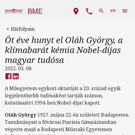
Ugrás a tartalomra
Fő navigáció
en
Hírfolyam
Öt éve hunyt el Oláh György, a
klímabarát kémia Nobel-díjas
magyar tudósa
2022. 03. 08.
A Műegyetem egykori oktatóját a 20. század egyik
legjelentősebb tudósaként tartják számon,
kutatásaiért 1994-ben Nobel-díjat kapott.
Oláh György
1927. május 22-én született Budapesten.
Tanulmányait a fővárosi Piarista Gimnáziumban
végezte majd a Budapesti Műszaki Egyetemen