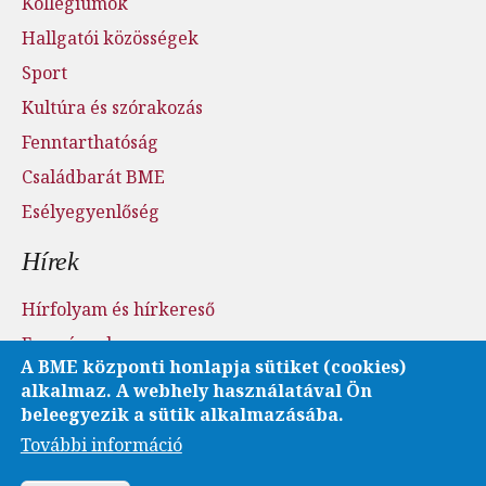
Kollégiumok
Hallgatói közösségek
Sport
Kultúra és szórakozás
Fenntarthatóság
Családbarát BME
Esélyegyenlőség
Hírek
Hírfolyam és hírkereső
Események
A BME központi honlapja sütiket (cookies)
Sajtószoba - sajtófigyelés
alkalmaz. A webhely használatával Ön
Karrier és pályázatok
beleegyezik a sütik alkalmazásába.
További információ
Fotó- és videótár