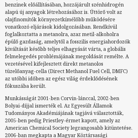
benzinek előállításában, hozzájárult szénhidrogén
alapú új anyagok létrehozásához is. Úttörő volt az
olajfinomítók környezetkímélőbb működésére
vonatkozó eljárások kidolgozásában. Rendkívül
foglalkoztatta a metanolra, azaz metil-alkoholra
épülő gazdaság, amelytől a fosszilis energiahordozók
kiváltását később teljes elhagyását várta, a globális
felmelegedés problémájának megoldását remélte. A
vezetésével kifejlesztett direkt metanolos
tüzelőanyag-cella (Direct Methanol Fuel Cell, DMFC)
az utóbbi időben az egész világ érdeklődésének
fókuszába került.
Munkásságát 2001-ben Corvin-lánccal, 2002-ben
Bolyai-díjjal ismerték el. Az Egyesült Államok
Tudományos Akadémiájának tagjává választották,
2005-ben pedig Priestley-érmet kapott, amely az
American Chemical Society legrangosabb kitüntetése.
2006-ban megkapta a Magyar Köztársasági