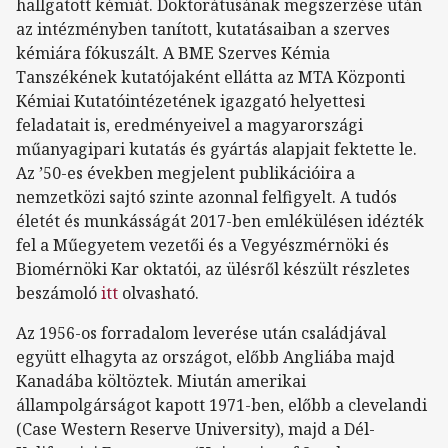
hallgatott kémiát. Doktorátusának megszerzése után
az intézményben tanított, kutatásaiban a szerves
kémiára fókuszált. A BME Szerves Kémia
Tanszékének kutatójaként ellátta az MTA Központi
Kémiai Kutatóintézetének igazgató helyettesi
feladatait is, eredményeivel a magyarországi
műanyagipari kutatás és gyártás alapjait fektette le.
Az ’50-es években megjelent publikációira a
nemzetközi sajtó szinte azonnal felfigyelt. A tudós
életét és munkásságát 2017-ben emlékülésen idézték
fel a Műegyetem vezetői és a Vegyészmérnöki és
Biomérnöki Kar oktatói, az ülésről készült részletes
beszámoló
itt
olvasható.
Az 1956-os forradalom leverése után családjával
együtt elhagyta az országot, előbb Angliába majd
Kanadába költöztek. Miután amerikai
állampolgárságot kapott 1971-ben, előbb a clevelandi
(Case Western Reserve University), majd a Dél-