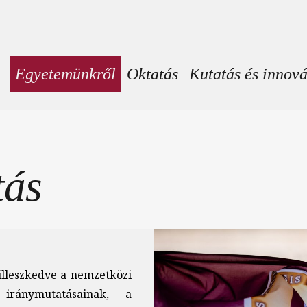
Fő navigáció
Egyetemünkről
Oktatás
Kutatás és innov
tás
Kép
illeszkedve a nemzetközi
 iránymutatásainak, a