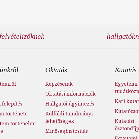
felvételizőknek
hallgatók
éc menü
ünkről
Oktatás
Kutatás 
temről
Képzéseink
Egyetemi 
tudásköz
Oktatási információk
Kari kutat
 felépítés
Hallgatói ügyintézés
Kutatócso
m története
Külföldi tanulmányi
lehetőségek
Kutatási
tem történelmi
ösztöndí
ge
Minőségbiztosítás
Egyetemi 