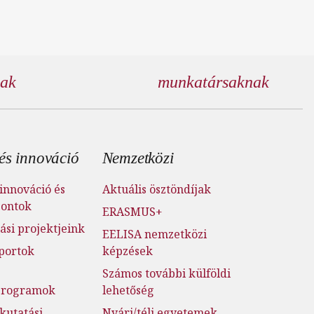
nak
munkatársaknak
és innováció
Nemzetközi
innováció és
Aktuális ösztöndíjak
pontok
ERASMUS+
ási projektjeink
EELISA nemzetközi
portok
képzések
Számos további külföldi
jprogramok
lehetőség
kutatási
Nyári/téli egyetemek