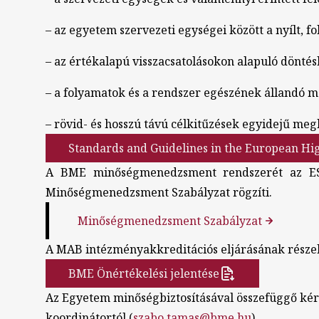
– az egyetem szervezeti egységei között a nyílt, 
– az értékalapú visszacsatolásokon alapuló dönté
– a folyamatok és a rendszer egészének állandó mo
– rövid- és hosszú távú célkitűzések egyidejű me
Standards and Guidelines in the European Hi
A BME minőségmenedzsment rendszerét az ESG
Minőségmenedzsment Szabályzat rögzíti.
Minőségmenedzsment Szabályzat
A MAB intézményakkreditációs eljárásának részekén
BME Önértékelési jelentése
Az Egyetem minőségbiztosításával összefüggő kér
koordinátortól (
szabo.tamas@bme.hu
).