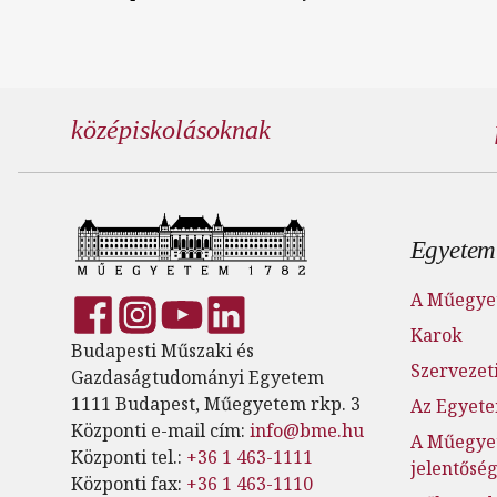
középiskolásoknak
Lábl
Egyetem
A Műegye
Karok
Budapesti Műszaki és
Szervezeti
Gazdaságtudományi Egyetem
1111 Budapest, Műegyetem rkp. 3
Az Egyete
Központi e-mail cím:
info@bme.hu
A Műegye
Központi tel.:
+36 1 463-1111
jelentősé
Központi fax:
+36 1 463-1110