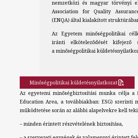
nemzetközi és magyar törvényi e
Association for Quality Assuran
(ENQA) által kialakított struktúrába
Az Egyetem minőségpolitikai célk
iránti elköteleződését kifejező
a minőségpolitikai küldetésnyilatko
Minőségpolitikai küldetésnyilatkozat
Az egyetemi minőségbiztosítási munka célja a f
Education Area, a továbbiakban: ESG) szerinti 
működtetése során az alábbi alapelvekre kell teki
– minden érintett részvételének biztosítása,
– a szervezeti egységek és valamennyi érintett fe