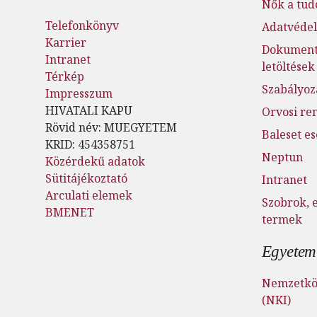
Nők a tu
Telefonkönyv
Adatvéde
Karrier
Dokumen
Intranet
letöltések
Térkép
Szabályoz
Impresszum
HIVATALI KAPU
Orvosi re
Rövid név: MUEGYETEM
Baleset e
KRID: 454358751
Neptun
Közérdekű adatok
Sütitájékoztató
Intranet
Arculati elemek
Szobrok, 
BMENET
termek
Egyetemi
Nemzetköz
(NKI)