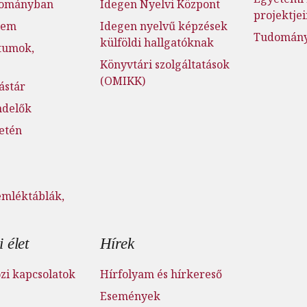
dományban
Idegen Nyelvi Központ
projektje
lem
Idegen nyelvű képzések
Tudományo
külföldi hallgatóknak
tumok,
Könyvtári szolgáltatások
(OMIKK)
ástár
ndelők
setén
emléktáblák,
 élet
Hírek
i kapcsolatok
Hírfolyam és hírkereső
Események