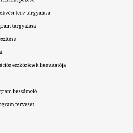
ekvési terv tárgyalása
ogram tárgyalása
észítése
ai
tációs eszközének bemutatója
rogram beszámoló
rogram tervezet