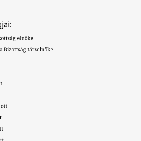
jai:
izottság elnöke
a Bizottság társelnöke
t
ott
t
tt
tt