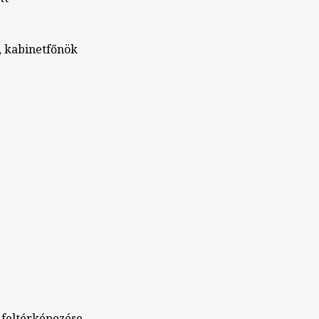
ő, kabinetfőnök
k feltérképezése