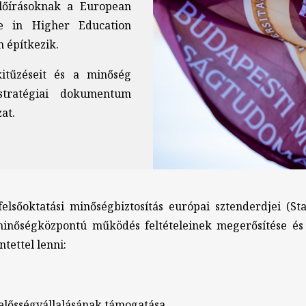
lőírásoknak a European
ce in Higher Education
n építkezik.
itűzéseit és a minőség
 stratégiai dokumentum
zat.
elsőoktatási minőségbiztosítás európai sztenderdjei (
minőségközpontú működés feltételeinek megerősítése és t
ntettel lenni:
lelősségvállalásának támogatása,