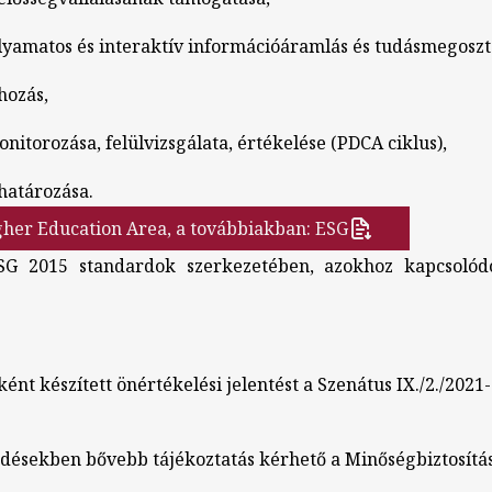
folyamatos és interaktív információáramlás és tudásmegoszt
shozás,
nitorozása, felülvizsgálata, értékelése (PDCA ciklus),
ghatározása.
gher Education Area, a továbbiakban: ESG
 2015 standardok szerkezetében, azokhoz kapcsolód
t készített önértékelési jelentést a Szenátus IX./2./2021-
désekben bővebb tájékoztatás kérhető a Minőségbiztosítás