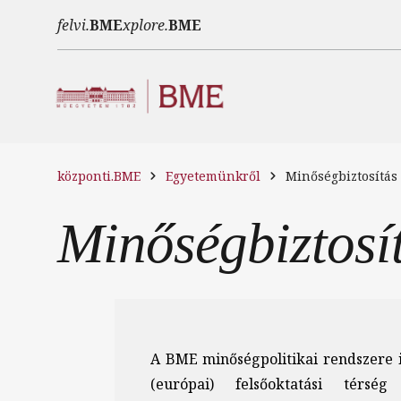
Ugrás a tartalomra
felvi.
BME
xplore.
BME
központi.BME
Egyetemünkről
Minőségbiztosítás
Minőségbiztosí
A BME minőségpolitikai rendszere 
(európai) felsőoktatási térség