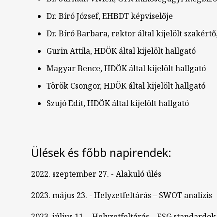
Dr. Bíró József, EHBDT képviselője
Dr. Bíró Barbara, rektor által kijelölt szakért
Gurin Attila, HDÖK által kijelölt hallgató
Magyar Bence, HDÖK által kijelölt hallgató
Török Csongor, HDÖK által kijelölt hallgató
Szujó Edit, HDÖK által kijelölt hallgató
Ülések és főbb napirendek:
2022. szeptember 27. - Alakuló ülés
2023. május 23. - Helyzetfeltárás – SWOT analízis
2023. július 11. - Helyzetfeltárás – ESG standardo