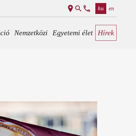
hu
en
áció
Nemzetközi
Egyetemi élet
Hírek