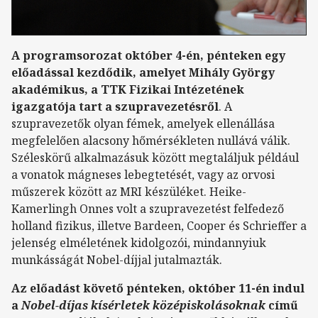
A programsorozat október 4-én, pénteken egy
előadással kezdődik, amelyet Mihály György
akadémikus, a TTK Fizikai Intézetének
igazgatója tart a szupravezetésről
. A
szupravezetők olyan fémek, amelyek ellenállása
megfelelően alacsony hőmérsékleten nullává válik.
Széleskörű alkalmazásuk között megtaláljuk például
a vonatok mágneses lebegtetését, vagy az orvosi
műszerek között az MRI készüléket. Heike-
Kamerlingh Onnes volt a szupravezetést felfedező
holland fizikus, illetve Bardeen, Cooper és Schrieffer a
jelenség elméletének kidolgozói, mindannyiuk
munkásságát Nobel-díjjal jutalmazták.
Az előadást követő pénteken, október 11-én indul
a
Nobel-díjas kísérletek középiskolásoknak
című