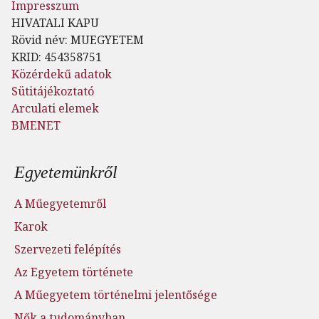
Impresszum
HIVATALI KAPU
Rövid név: MUEGYETEM
KRID: 454358751
Közérdekű adatok
Sütitájékoztató
Arculati elemek
BMENET
Lábléc menü
Egyetemünkről
A Műegyetemről
Karok
Szervezeti felépítés
Az Egyetem története
A Műegyetem történelmi jelentősége
Nők a tudományban