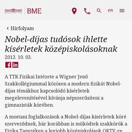
Ugrás a tartalomra
Fő navigáció
en
Hírfolyam
Nobel-díjas tudósok ihlette
kísérletek középiskolásoknak
2013. 10. 03.
A TTK Fizikai Intézete a Wigner Jenő
Szakkollégiummal közösen a modern fizikát Nobel-
díjas témákhoz kapcsolódó kísérletek
megelevenítésével kívánja népszerűsíteni a
gimnazisták körében.
A mostani foglalkozások a Nobel-díjas kísérletek köré
szerveződnek, bár korábban is működtek szakkörök a
Fizika Tanszéken a legjobb középiskolások OKTV-re