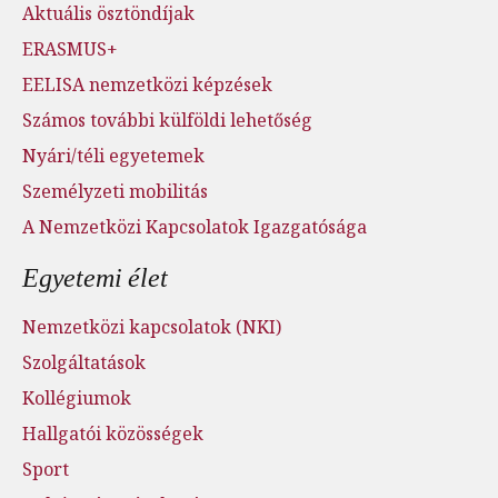
Aktuális ösztöndíjak
ERASMUS+
EELISA nemzetközi képzések
Számos további külföldi lehetőség
Nyári/téli egyetemek
Személyzeti mobilitás
A Nemzetközi Kapcsolatok Igazgatósága
Egyetemi élet
Nemzetközi kapcsolatok (NKI)
Szolgáltatások
Kollégiumok
Hallgatói közösségek
Sport