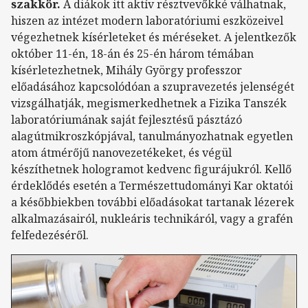
szakkör.
A diákok itt aktív résztvevőkké válhatnak,
hiszen az intézet modern laboratóriumi eszközeivel
végezhetnek kísérleteket és méréseket. A jelentkezők
október 11-én, 18-án és 25-én három témában
kísérletezhetnek, Mihály György professzor
előadásához kapcsolódóan a szupravezetés jelenségét
vizsgálhatják, megismerkedhetnek a Fizika Tanszék
laboratóriumának saját fejlesztésű pásztázó
alagútmikroszkópjával, tanulmányozhatnak egyetlen
atom átmérőjű nanovezetékeket, és végül
készíthetnek hologramot kedvenc figurájukról. Kellő
érdeklődés esetén a Természettudományi Kar oktatói
a későbbiekben további előadásokat tartanak lézerek
alkalmazásairól, nukleáris technikáról, vagy a grafén
felfedezéséről.