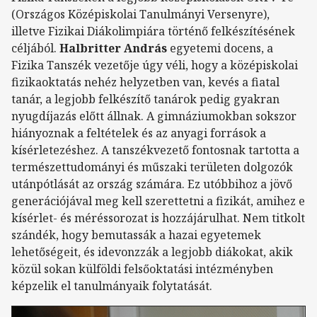
(Országos Középiskolai Tanulmányi Versenyre),
illetve Fizikai Diákolimpiára történő felkészítésének
céljából.
Halbritter András
egyetemi docens, a
Fizika Tanszék vezetője úgy véli, hogy a középiskolai
fizikaoktatás nehéz helyzetben van, kevés a fiatal
tanár, a legjobb felkészítő tanárok pedig gyakran
nyugdíjazás előtt állnak. A gimnáziumokban sokszor
hiányoznak a feltételek és az anyagi források a
kísérletezéshez. A tanszékvezető fontosnak tartotta a
természettudományi és műszaki területen dolgozók
utánpótlását az ország számára. Ez utóbbihoz a jövő
generációjával meg kell szerettetni a fizikát, amihez e
kísérlet- és méréssorozat is hozzájárulhat. Nem titkolt
szándék, hogy bemutassák a hazai egyetemek
lehetőségeit, és idevonzzák a legjobb diákokat, akik
közül sokan külföldi felsőoktatási intézményben
képzelik el tanulmányaik folytatását.