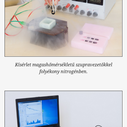
Kísérlet magashőmérsékletű szupravezetőkkel
folyékony nitrogénben.