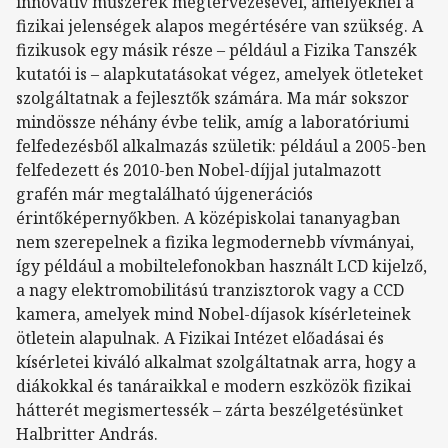
innovatív műszerek megtervezésével, amelyeknél a
fizikai jelenségek alapos megértésére van szükség. A
fizikusok egy másik része – például a Fizika Tanszék
kutatói is – alapkutatásokat végez, amelyek ötleteket
szolgáltatnak a fejlesztők számára. Ma már sokszor
mindössze néhány évbe telik, amíg a laboratóriumi
felfedezésből alkalmazás születik: például a 2005-ben
felfedezett és 2010-ben Nobel-díjjal jutalmazott
grafén már megtalálható újgenerációs
érintőképernyőkben. A középiskolai tananyagban
nem szerepelnek a fizika legmodernebb vívmányai,
így például a mobiltelefonokban használt LCD kijelző,
a nagy elektromobilitású tranzisztorok vagy a CCD
kamera, amelyek mind Nobel-díjasok kísérleteinek
ötletein alapulnak. A Fizikai Intézet előadásai és
kísérletei kiváló alkalmat szolgáltatnak arra, hogy a
diákokkal és tanáraikkal e modern eszközök fizikai
hátterét megismertessék – zárta beszélgetésünket
Halbritter András.