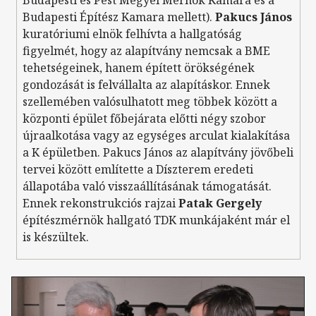
Budapesti és Pest Megyei Mérnök Kamara és a
Budapesti Építész Kamara mellett).
Pakucs János
kuratóriumi elnök felhívta a hallgatóság
figyelmét, hogy az alapítvány nemcsak a BME
tehetségeinek, hanem épített örökségének
gondozását is felvállalta az alapításkor. Ennek
szellemében valósulhatott meg többek között a
központi épület főbejárata előtti négy szobor
újraalkotása vagy az egységes arculat kialakítása
a K épületben. Pakucs János az alapítvány jövőbeli
tervei között említette a Díszterem eredeti
állapotába való visszaállításának támogatását.
Ennek rekonstrukciós rajzai
Patak Gergely
építészmérnök hallgató TDK munkájaként már el
is készültek.