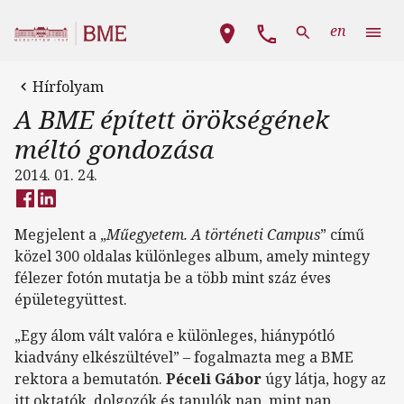
Ugrás a tartalomra
Fő navigáció
en
Hírfolyam
A BME épített örökségének
méltó gondozása
2014. 01. 24.
Megjelent a „
Műegyetem. A történeti Campus
” című
közel 300 oldalas különleges album, amely mintegy
félezer fotón mutatja be a több mint száz éves
épületegyüttest.
„Egy álom vált valóra e különleges, hiánypótló
kiadvány elkészültével” – fogalmazta meg a BME
rektora a bemutatón.
Péceli Gábor
úgy látja, hogy az
itt oktatók, dolgozók és tanulók nap, mint nap