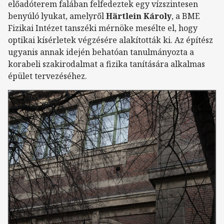
előadóterem falában felfedeztek egy vízszintesen
benyúló lyukat, amelyről
Härtlein Károly
, a BME
Fizikai Intézet tanszéki mérnöke mesélte el, hogy
optikai kísérletek végzésére alakították ki. Az építész
ugyanis annak idején behatóan tanulmányozta a
korabeli szakirodalmat a fizika tanítására alkalmas
épület tervezéséhez.