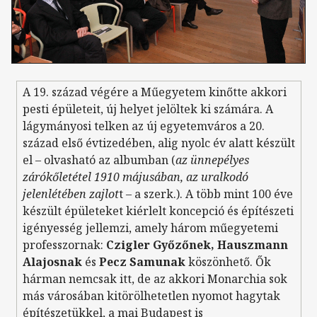
A 19. század végére a Műegyetem kinőtte akkori
pesti épületeit, új helyet jelöltek ki számára. A
lágymányosi telken az új egyetemváros a 20.
század első évtizedében, alig nyolc év alatt készült
el – olvasható az albumban (
az ünnepélyes
zárókőletétel 1910 májusában, az uralkodó
jelenlétében zajlot
t – a szerk.). A több mint 100 éve
készült épületeket kiérlelt koncepció és építészeti
igényesség jellemzi, amely három műegyetemi
professzornak:
Czigler Győzőnek, Hauszmann
Alajosnak
és
Pecz Samunak
köszönhető. Ők
hárman nemcsak itt, de az akkori Monarchia sok
más városában kitörölhetetlen nyomot hagytak
építészetükkel, a mai Budapest is