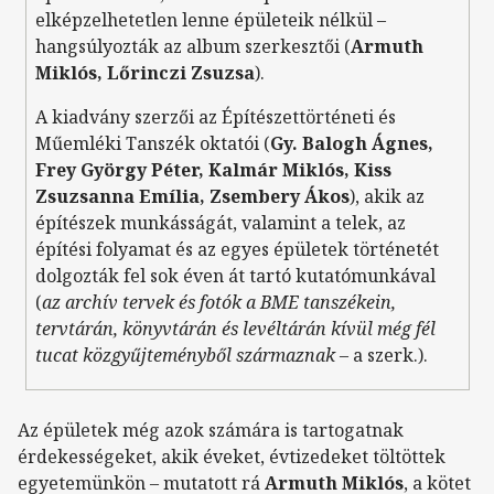
elképzelhetetlen lenne épületeik nélkül –
hangsúlyozták az album szerkesztői (
Armuth
Miklós, Lőrinczi Zsuzsa
).
A kiadvány szerzői az Építészettörténeti és
Műemléki Tanszék oktatói (
Gy. Balogh Ágnes,
Frey György Péter, Kalmár Miklós, Kiss
Zsuzsanna Emília, Zsembery Ákos
), akik az
építészek munkásságát, valamint a telek, az
építési folyamat és az egyes épületek történetét
dolgozták fel sok éven át tartó kutatómunkával
(
az archív tervek és fotók a BME tanszékein,
tervtárán, könyvtárán és levéltárán kívül még fél
tucat közgyűjteményből származnak
– a szerk.).
Az épületek még azok számára is tartogatnak
érdekességeket, akik éveket, évtizedeket töltöttek
egyetemünkön – mutatott rá
Armuth Miklós
, a kötet