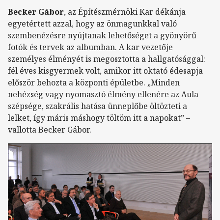
Becker Gábor
, az Építészmérnöki Kar dékánja
egyetértett azzal, hogy az önmagunkkal való
szembenézésre nyújtanak lehetőséget a gyönyörű
fotók és tervek az albumban. A kar vezetője
személyes élményét is megosztotta a hallgatósággal:
fél éves kisgyermek volt, amikor itt oktató édesapja
először behozta a központi épületbe. „Minden
nehézség vagy nyomasztó élmény ellenére az Aula
szépsége, szakrális hatása ünneplőbe öltözteti a
lelket, így máris máshogy töltöm itt a napokat” –
vallotta Becker Gábor.