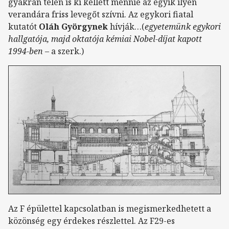
gyakran télen is ki kellett mennie az egyik ilyen
verandára friss levegőt szívni. Az egykori fiatal
kutatót
Oláh Györgynek
hívják…(
egyetemünk egykori
hallgatója, majd oktatója kémiai Nobel-díjat kapott
1994-ben
– a szerk.)
Az F épülettel kapcsolatban is megismerkedhetett a
közönség egy érdekes részlettel. Az F29-es