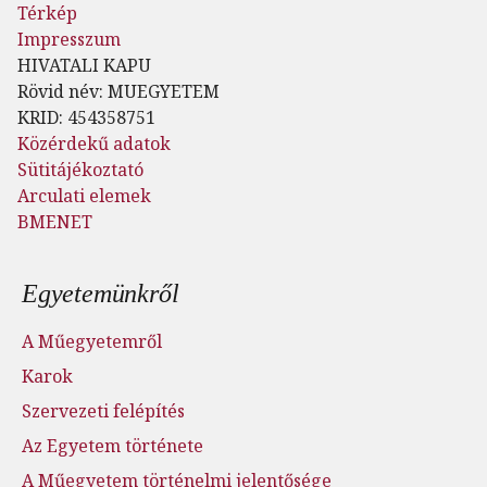
Térkép
Impresszum
HIVATALI KAPU
Rövid név: MUEGYETEM
KRID: 454358751
Közérdekű adatok
Sütitájékoztató
Arculati elemek
BMENET
Lábléc menü
Egyetemünkről
A Műegyetemről
Karok
Szervezeti felépítés
Az Egyetem története
A Műegyetem történelmi jelentősége