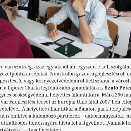
re van szükség, azaz egy akcióban, egyszerre kell szolgálni
yezetpolitikai célokat. Nem külön gazdaságfejlesztésről, i
ejlesztésről vagy környezetvédelemről kell szólnia a városf
n a Lipcsei Charta legfontosabb gondolatára is
Szaló Péte
gyi és örökségvédelmi helyettes államtitkára. Mára 260 m
t városfejlesztési tervét az Európai Unió által 2007-ben elfo
elével. A helyettes államtitkár a Balaton-parti település
dáit is említve a különböző partnerek – önkormányzatok, ci
gyüttműködés fontosságára hívta fel a figyelmet. „Vannak 
tváros is” – figyelmeztetett.