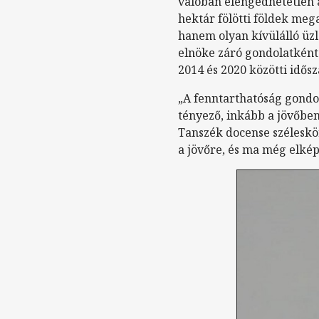
valóban elengedhetetlen az
hektár fölötti földek meg
hanem olyan kívülálló ü
elnöke záró gondolatként
2014 és 2020 közötti idősz
„A fenntarthatóság gond
tényező, inkább a jövőben
Tanszék docense széleskö
a jövőre, és ma még elké