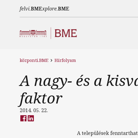
Ugrás a tartalomra
felvi.
BME
xplore.
BME
központi.BME
Hírfolyam
A nagy- és a kisv
faktor
2014. 05. 22.
A települések fenntartha