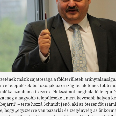
zetének másik sajátossága a földterületek aránytalansága.
m e települések birtokolják az ország területének több m
zaléka azonban a tízezres lélekszámot meghaladó települése
zza meg a nagyobb településeket, mert kevesebb helyen k
bejárni” – tette hozzá Schmidt Jenő, aki az ötezer főt szám
te, hogy „egyszerre van pazarlás és szegénység az önkormá