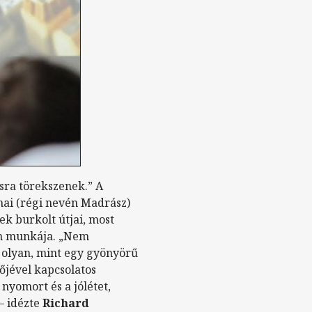
ra törekszenek.” A
nai (régi nevén Madrász)
ek burkolt útjai, most
van munkája. „Nem
t olyan, mint egy gyönyörű
vőjével kapcsolatos
nyomort és a jólétet,
– idézte
Richard