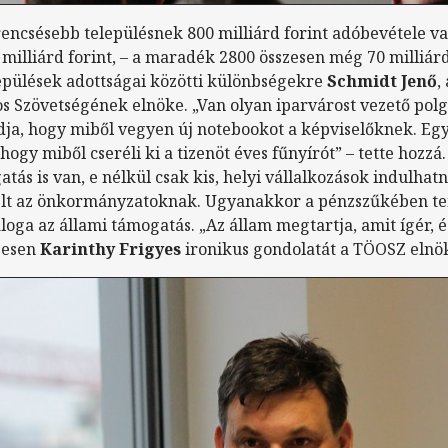
ncsésebb településnek 800 milliárd forint adóbevétele va
milliárd forint, – a maradék 2800 összesen még 70 milliárd
elepülések adottságai közötti különbségekre
Schmidt Jenő
,
Szövetségének elnöke. „Van olyan iparvárost vezető pol
ja, hogy miből vegyen új notebookot a képviselőknek. Eg
hogy miből cseréli ki a tizenöt éves fűnyírót” – tette hozzá.
gatás is van, e nélkül csak kis, helyi vállalkozások indulh
elt az önkormányzatoknak. Ugyanakkor a pénzszűkében te
oga az állami támogatás. „Az állam megtartja, amit ígér, és 
épesen
Karinthy Frigyes
ironikus gondolatát a TÖOSZ elnö