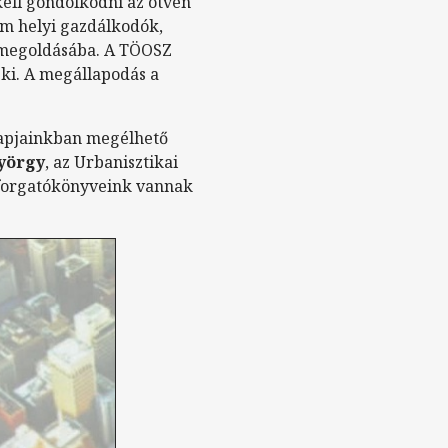
 kell gondolkodni az ötven
em helyi gazdálkodók,
 megoldásába. A TÖOSZ
ki. A megállapodás a
napjainkban megélhető
György
, az Urbanisztikai
 forgatókönyveink vannak