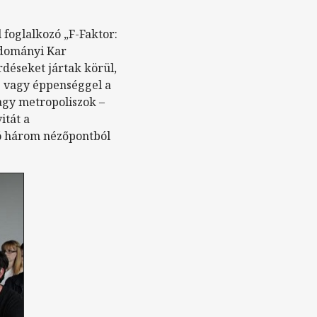
l foglalkozó „F-Faktor:
udományi Kar
déseket jártak körül,
ás vagy éppenséggel a
agy metropoliszok –
itát a
dó három nézőpontból