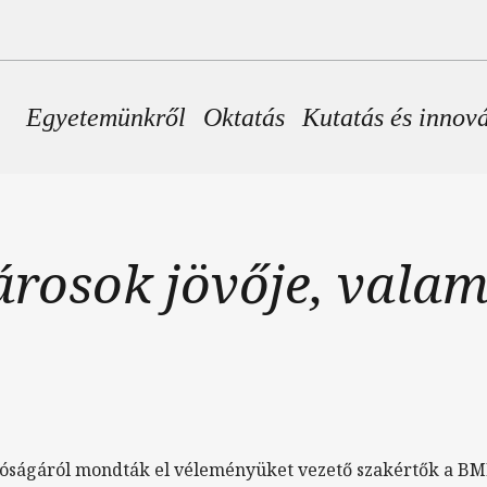
Fő navigáció
Egyetemünkről
Oktatás
Kutatás és innov
árosok jövője, valam
tóságáról mondták el véleményüket vezető szakértők a B