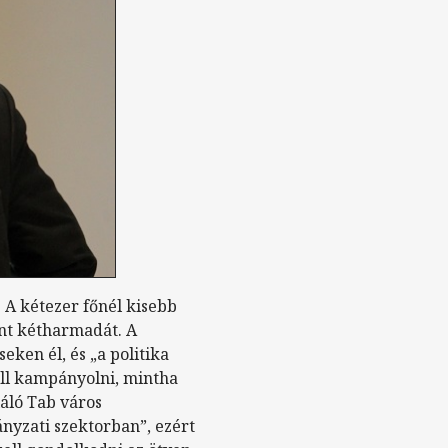
 A kétezer főnél kisebb
int kétharmadát. A
ken él, és „a politika
ell kampányolni, mintha
láló Tab város
nyzati szektorban”, ezért