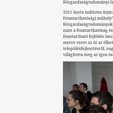
Közgazdaságtudományi In
2011 őszén indította útjár
Fenntarthatósági műhely”
Közgazdaságtudományok In
mint a fenntarthatóság és
fenntartható fejlődés öss
merre vezet az út az élhe
településfejlesztésről, 
világította meg az igen ö