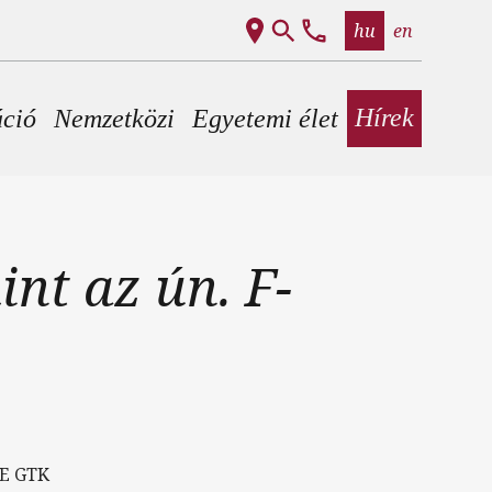
hu
en
Hírek
áció
Nemzetközi
Egyetemi élet
int az ún. F-
ME GTK