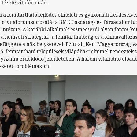
tézete vitafórumán.
a a fenntartható fejlődés elméleti és gyakorlati kérdéseive
 c. vitafórum-sorozatát a BME Gazdaság- és Társadalomt
tézete. A korábbi alkalmak eszmecseréi olyan fontos kér
 a nemzeti stratégiák, a fenntarthatóság és a klímaváltoz
zefüggése a nők helyzetével. Ezúttal „Kert Magyarország v
tő, fenntartható települések világába?” címmel rendeztek v
nagyszámú érdeklődő jelenlétében. A három vitaindító előa
sszetett problémakört.