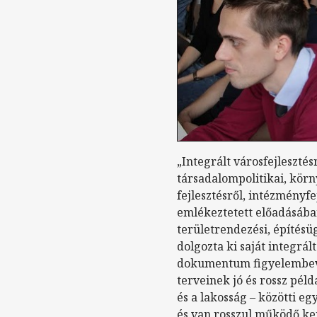
„Integrált városfejlesztés
társadalompolitikai, körn
fejlesztésről, intézményf
emlékeztetett előadásába
területrendezési, építésü
dolgozta ki saját integrál
dokumentum figyelembevét
terveinek jó és rossz pél
és a lakosság – közötti e
és van rosszul működő ker