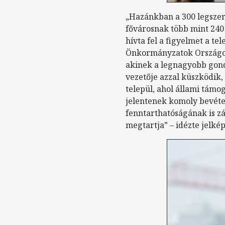
„Hazánkban a 300 legszere
fővárosnak több mint 240 
hívta fel a figyelmet a t
Önkormányzatok Országos 
akinek a legnagyobb gond
vezetője azzal küszködik, 
települ, ahol állami támo
jelentenek komoly bevét
fenntarthatóságának is zál
megtartja” – idézte jelk