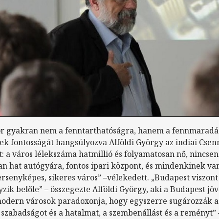
r gyakran nem a fenntarthatóságra, hanem a fennmaradás
k fontosságát hangsúlyozva Alföldi György az indiai Csen
t: a város lélekszáma hatmillió és folyamatosan nő, nincsen
van hat autógyára, fontos ipari központ, és mindenkinek 
rsenyképes, sikeres város” –vélekedett. „Budapest viszon
zik belőle” – összegezte Alföldi György, aki a Budapest jö
modern városok paradoxonja, hogy egyszerre sugározzák a 
 szabadságot és a hatalmat, a szembenállást és a reményt” 