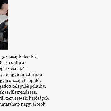
 gazdaságfejlesztési,
nfrastruktúra-
ejlesztésnek” –
r
, Belügyminisztérium
agyarországi település
gadott településpolitikai
ek területrendezési
vil szervezetek, hatóságok
fenntartható nagyvárosok,