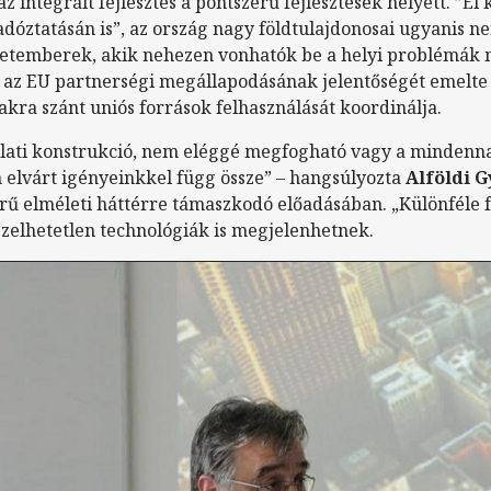
 integrált fejlesztés a pontszerű fejlesztések helyett. ”El
adóztatásán is”, az ország nagy földtulajdonosai ugyanis n
zletemberek, akik nehezen vonhatók be a helyi problémák
 az EU partnerségi megállapodásának jelentőségét emelte 
akra szánt uniós források felhasználását koordinálja.
olati konstrukció, nem eléggé megfogható vagy a minden
 elvárt igényeinkkel függ össze” – hangsúlyozta
Alföldi 
rű elméleti háttérre támaszkodó előadásában. „Különféle
pzelhetetlen technológiák is megjelenhetnek.