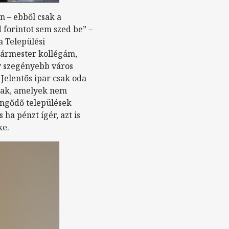
n – ebből csak a
 forintot sem szed be” –
 a Települési
gármester kollégám,
y szegényebb város
 Jelentős ipar csak oda
atnak, amelyek nem
ngődő települések
ha pénzt ígér, azt is
ke.