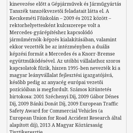
kinevezése előtt a Gépjárművek és Járműgyártás
Tanszék tanszékvezetői feladatait látta el. A
Kecskeméti Főiskolán – 2009 és 2012 között –
rektorhelyettesként kulcsszerepe volt a
Mercedes-gyárépítéshez kapcsolódó
járműmérnök-képzés kialakításában, valamint
ekkor vezették be az intézményben a duális
képzési formát a Mercedes és a Knorr-Bremse
együttműködésével. Az utóbbi vállalathoz szoros
kapcsolatok fűzik, hiszen 1995-ben nevezték ki a
magyar leányvállalat fejlesztési igazgatójává,
később pedig az anyacég európai vezetői
pozícióiban is megfordult. Számos kitüntetés
birtokosa: 2001 Széchenyi Díj, 2009 Gábor Dénes
Díj, 2009 Bánki Donát Díj, 2009 European Traffic
Safety Award for Commercial Vehicles (a
European Union for Road Accident Research által
alapított díj), 2013 A Magyar Köztársaság
Tisztikeresztje.