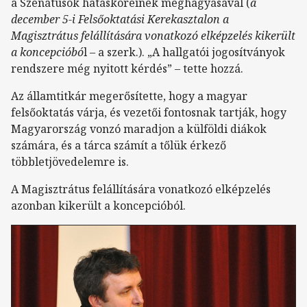
a Szenátusok hatásköreinek meghagyásával (
a
december 5-i Felsőoktatási Kerekasztalon a
Magisztrátus felállítására vonatkozó elképzelés kikerült
a koncepcióbó
l – a szerk.). „A hallgatói jogosítványok
rendszere még nyitott kérdés” – tette hozzá.
Az államtitkár megerősítette, hogy a magyar
felsőoktatás várja, és vezetői fontosnak tartják, hogy
Magyarország vonzó maradjon a külföldi diákok
számára, és a tárca számít a tőlük érkező
többletjövedelemre is.
A Magisztrátus felállítására vonatkozó elképzelés
azonban kikerült a koncepcióból.