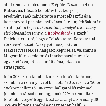
által rendezett fórumon a K épület Dísztermében.
Palkovics László
kollektív tevékenység
eredményének minősítette a most elkészült és a
kormányzati portálon nyilvánossá tett új felsőoktatási
stratégiát (
a teljes dokumentum, amelyet a kormány
első olvasatban tárgyalt,
itt olvasható
- a szerk.).
Emlékeztetett rá, hogy a Felsőoktatási Kerekasztal
résztvevői között (az egyetemek, oktatói
szakszervezetek és hallgatói képviselet, valamint a
Magyar Kereskedelmi és Iparkamara) intenzív
egyeztetés zajlott az elmúlt hónapokban a
stratégiáról.
Idén 306 ezren tanulnak a hazai felsőoktatásban,
szemben a néhány évvel korábbi 420 ezres és a '90-es
években jellemző 106 ezres hallgatói létszámmal.
Jelenleg a társadalom tagjainak 22%-a rendelkezik
felsőfokú végzettséggel, ezt az arányt a kormány 30-
35%-ra kívánja emelni egy évtizeden belül. A