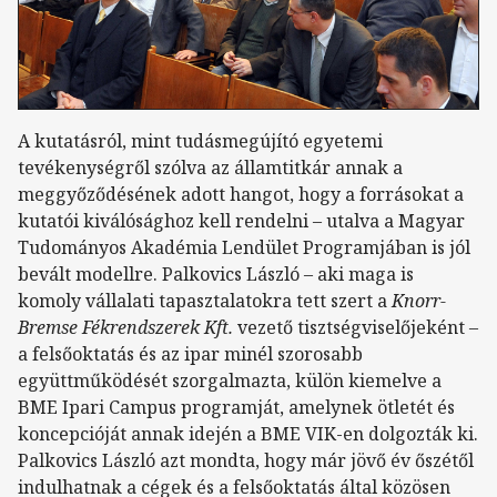
A kutatásról, mint tudásmegújító egyetemi
tevékenységről szólva az államtitkár annak a
meggyőződésének adott hangot, hogy a forrásokat a
kutatói kiválósághoz kell rendelni – utalva a Magyar
Tudományos Akadémia Lendület Programjában is jól
bevált modellre. Palkovics László – aki maga is
komoly vállalati tapasztalatokra tett szert a
Knorr-
Bremse
Fékrendszerek Kft.
vezető tisztségviselőjeként –
a felsőoktatás és az ipar minél szorosabb
együttműködését szorgalmazta, külön kiemelve a
BME Ipari Campus programját, amelynek ötletét és
koncepcióját annak idején a BME VIK-en dolgozták ki.
Palkovics László azt mondta, hogy már jövő év őszétől
indulhatnak a cégek és a felsőoktatás által közösen