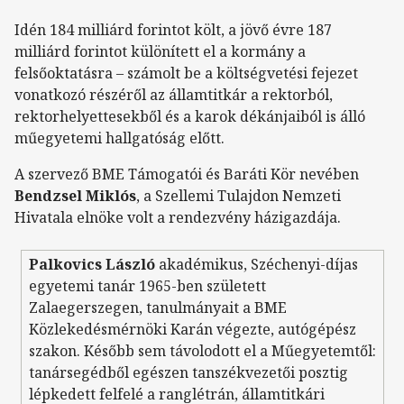
Idén 184 milliárd forintot költ, a jövő évre 187
milliárd forintot különített el a kormány a
felsőoktatásra – számolt be a költségvetési fejezet
vonatkozó részéről az államtitkár a rektorból,
rektorhelyettesekből és a karok dékánjaiból is álló
műegyetemi hallgatóság előtt.
A szervező BME Támogatói és Baráti Kör nevében
Bendzsel Miklós
, a Szellemi Tulajdon Nemzeti
Hivatala elnöke volt a rendezvény házigazdája.
Palkovics László
akadémikus, Széchenyi-díjas
egyetemi tanár 1965-ben született
Zalaegerszegen, tanulmányait a BME
Közlekedésmérnöki Karán végezte, autógépész
szakon. Később sem távolodott el a Műegyetemtől:
tanársegédből egészen tanszékvezetői posztig
lépkedett felfelé a ranglétrán, államtitkári