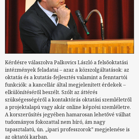
Kérdésre válaszolva Palkovics László a felsőoktatási
intézmények feladatai – azaz a közszolgáltatások: az
oktatás és a kutatás-fejlesztés valamint a fenntartói
funkciók: a kancellár által megjelenített érdekek –
elkülönítéséről beszélt. Szólt az áttérés
szükségességéről a kontaktórás oktatási szemléletről
a projektalapú vagy akár online képzési szemléletre.
A korszerűsítés jegyében hamarosan lehetővé válhat
tudományos fokozattal nem bíró, ám nagy
tapasztalatú, ún. „ipari professzorok” megjelenése is
az oktatói karban.