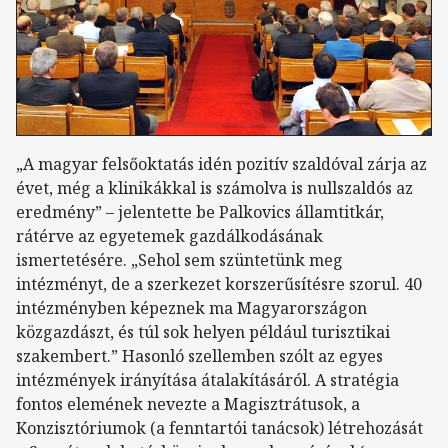
„A magyar felsőoktatás idén pozitív szaldóval zárja az
évet, még a klinikákkal is számolva is nullszaldós az
eredmény” – jelentette be Palkovics államtitkár,
rátérve az egyetemek gazdálkodásának
ismertetésére. „Sehol sem szüntetünk meg
intézményt, de a szerkezet korszerűsítésre szorul. 40
intézményben képeznek ma Magyarországon
közgazdászt, és túl sok helyen például turisztikai
szakembert.” Hasonló szellemben szólt az egyes
intézmények irányítása átalakításáról. A stratégia
fontos elemének nevezte a Magisztrátusok, a
Konzisztóriumok (a fenntartói tanácsok) létrehozását