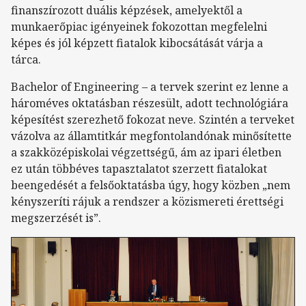
finanszírozott duális képzések, amelyektől a
munkaerőpiac igényeinek fokozottan megfelelni
képes és jól képzett fiatalok kibocsátását várja a
tárca.
Bachelor of Engineering – a tervek szerint ez lenne a
hároméves oktatásban részesült, adott technológiára
képesítést szerezhető fokozat neve. Szintén a terveket
vázolva az államtitkár megfontolandónak minősítette
a szakközépiskolai végzettségű, ám az ipari életben
ez után többéves tapasztalatot szerzett fiatalokat
beengedését a felsőoktatásba úgy, hogy közben „nem
kényszeríti rájuk a rendszer a közismereti érettségi
megszerzését is”.