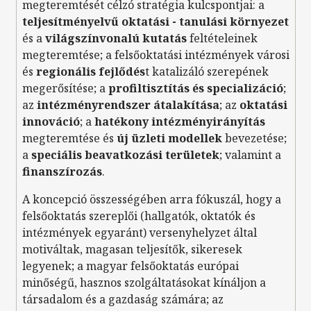
megteremtését célzó stratégia kulcspontjai: a
t
eljesítményelvű oktatási - tanulási környezet
és a
világszínvonalú kutatás
feltételeinek
megteremtése; a felsőoktatási intézmények városi
és
regionális fejlődés
t katalizáló szerepének
megerősítése; a
profiltisztítás és specializáció
;
az
intézményrendszer átalakítása
; az
oktatási
innováció
; a
hatékony intézményirányítás
megteremtése és
új üzleti modellek
bevezetése;
a
speciális beavatkozási területek
; valamint a
finanszírozás
.
A koncepció összességében arra fókuszál, hogy a
felsőoktatás szereplői (hallgatók, oktatók és
intézmények egyaránt) versenyhelyzet által
motiváltak, magasan teljesítők, sikeresek
legyenek; a magyar felsőoktatás európai
minőségű, hasznos szolgáltatásokat kínáljon a
társadalom és a gazdaság számára; az