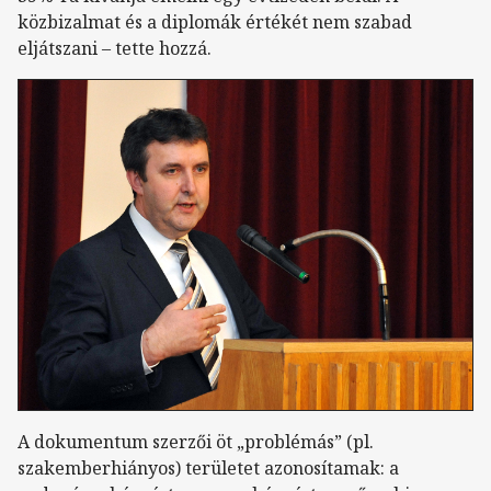
közbizalmat és a diplomák értékét nem szabad
eljátszani – tette hozzá.
A dokumentum szerzői öt „problémás” (pl.
szakemberhiányos) területet azonosítamak: a