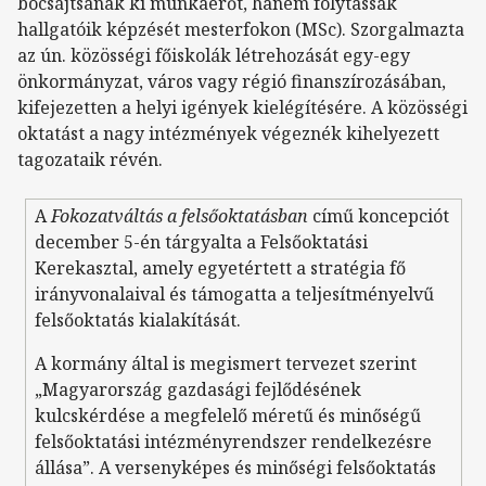
bocsájtsanak ki munkaerőt, hanem folytassák
hallgatóik képzését mesterfokon (MSc). Szorgalmazta
az ún. közösségi főiskolák létrehozását egy-egy
önkormányzat, város vagy régió finanszírozásában,
kifejezetten a helyi igények kielégítésére. A közösségi
oktatást a nagy intézmények végeznék kihelyezett
tagozataik révén.
A
Fokozatváltás a felsőoktatásban
című koncepciót
december 5-én tárgyalta a Felsőoktatási
Kerekasztal, amely egyetértett a stratégia fő
irányvonalaival és támogatta a teljesítményelvű
felsőoktatás kialakítását.
A kormány által is megismert tervezet szerint
„Magyarország gazdasági fejlődésének
kulcskérdése a megfelelő méretű és minőségű
felsőoktatási intézményrendszer rendelkezésre
állása”. A versenyképes és minőségi felsőoktatás