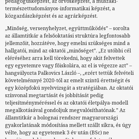
pedagógusképzést, az orvosképzést, a műszaki-
természettudományos-informatikai képzést, a
közgazdászképzést és az agrárképzést.
„Minőség, versenyhelyzet, együttműködés” – sorolta
az államtitkár a felsőoktatási struktúra legfontosabb
jellemzőit, hozzátéve, hogy emelni szükséges mind a
hallgatói, mind az oktatói „minőséget”. „Ez utóbbi cél
eléréséhez arra kell törekedni, hogy akit felvettek
egy egyetemre vagy főiskolára, az el is végezze azt” –
hangsúlyozta Palkovics László –, „ezért tettük felvételi
követelménnyé 2020-tól az emelt szintű érettségit és
egy középfokú nyelvvizsgát a stratégiában. Az oktatói
színvonal megtartását és jobbítását pedig
teljesítményméréssel és az oktatói életpálya-modell
megalkotásával gondoljuk megvalósíthatónak.” Az
államtitkár a bolognai rendszer magyarországi
gyakorlatának módosítása mellett szállt síkra, és úgy
vélte, hogy az egyetemek 3 év után (BSc) ne