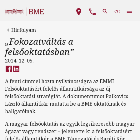
Ugrás a tartalomra
Fő navigáció
en
Hírfolyam
„Fokozatváltás a
felsőoktatásban”
2014. 12. 05.
A fenti címmel hozta nyilvánosságra az EMMI
Felsőoktatásért felelős államtitkársága az új
felsőoktatási stratégiát. A dokumentumot Palkovics
László államtitkár mutatta be a BME oktatóinak és
hallgatóinak.
A magyar felsőoktatás az egyik legsikeresebb magyar
ágazat vagy rendszer – jelentette ki a felsőoktatásért
felelős államtitkár a BME Támogatói és Baráti Kör