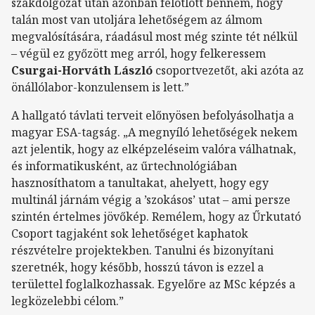
szakdolgozat után azonban felötlött bennem, hogy
talán most van utoljára lehetőségem az álmom
megvalósítására, ráadásul most még szinte tét nélkül
– végül ez győzött meg arról, hogy felkeressem
Csurgai-Horváth László
csoportvezetőt, aki azóta az
önállólabor-konzulensem is lett.”
A hallgató távlati terveit előnyösen befolyásolhatja a
magyar ESA-tagság. „A megnyíló lehetőségek nekem
azt jelentik, hogy az elképzeléseim valóra válhatnak,
és informatikusként, az űrtechnológiában
hasznosíthatom a tanultakat, ahelyett, hogy egy
multinál járnám végig a ’szokásos’ utat – ami persze
szintén értelmes jövőkép. Remélem, hogy az Űrkutató
Csoport tagjaként sok lehetőséget kaphatok
részvételre projektekben. Tanulni és bizonyítani
szeretnék, hogy később, hosszú távon is ezzel a
területtel foglalkozhassak. Egyelőre az MSc képzés a
legközelebbi célom.”