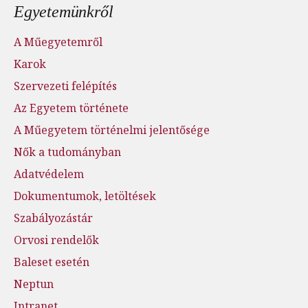
Lábléc menü
Egyetemünkről
A Műegyetemről
Karok
Szervezeti felépítés
Az Egyetem története
A Műegyetem történelmi jelentősége
Nők a tudományban
Adatvédelem
Dokumentumok, letöltések
Szabályozástár
Orvosi rendelők
Baleset esetén
Neptun
Intranet