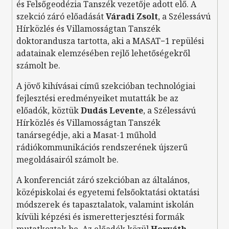
és Felsőgeodézia Tanszék vezetője adott elő. A
szekció záró előadását
Váradi Zsolt
, a Szélessávú
Hírközlés és Villamosságtan Tanszék
doktorandusza tartotta, aki a MASAT−1 repülési
adatainak elemzésében rejlő lehetőségekről
számolt be.
A jövő kihívásai című szekcióban technológiai
fejlesztési eredményeiket mutatták be az
előadók, köztük
Dudás Levente
, a Szélessávú
Hírközlés és Villamosságtan Tanszék
tanársegédje, aki a Masat-1 műhold
rádiókommunikációs rendszerének újszerű
megoldásairól számolt be.
A konferenciát záró szekcióban az általános,
középiskolai és egyetemi felsőoktatási oktatási
módszerek és tapasztalatok, valamint iskolán
kívüli képzési és ismeretterjesztési formák