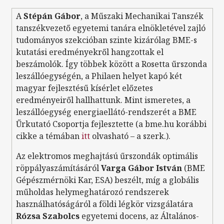
A
Stépán Gábor
, a Műszaki Mechanikai Tanszék
tanszékvezető egyetemi tanára elnökletével zajló
tudományos szekcióban szinte kizárólag BME-s
kutatási eredményekről hangzottak el
beszámolók. Így többek között a Rosetta űrszonda
leszállóegységén, a Philaen helyet kapó két
magyar fejlesztésű kísérlet előzetes
eredményeiről hallhattunk. Mint ismeretes, a
leszállóegység energiaellátó-rendszerét a BME
Űrkutató Csoportja fejlesztette (a bme.hu korábbi
cikke a témában
itt
olvasható – a szerk.).
Az elektromos meghajtású űrszondák optimális
röppályaszámításáról
Varga Gábor István
(BME
Gépészmérnöki Kar, ESA) beszélt, míg a globális
műholdas helymeghatározó rendszerek
használhatóságáról a földi légkör vizsgálatára
Rózsa Szabolcs
egyetemi docens, az Általános-