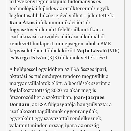
űrtevékenységen alapuló tudományos és
technológiai fejlődés az értékteremtés egyik
legfontosabb húzóerejévé válhat – jelentette ki
Kara Ákos
infokommunikációért és
fogyasztóvédelemért felelős államtitkár a
csatlakozási szerződés aláírása alkalmából
rendezett budapesti ünnepségen, ahol a BME
képviseletében többek között
Vajta László
(VIK)
és
Varga István
(KJK) dékánok vettek részt.
A belépéssel egy időben az ESA összes ipari,
oktatási és tudományos tendere megnyílik a
magyar vállalatok előtt. A becslések szerint a
foglalkoztatottság 2020-ra akár meg is
ötszöröződhet a szektorban.
Jean-Jacques
Dordain
, az ESA főigazgatója hangsúlyozta: a
csatlakozott tagállamok egyenrangúak,
egyenként egy szavazattal rendelkeznek,
valamint minden ország ipara az ország