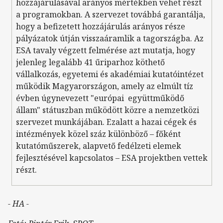
hozzájárulásával arányos mértékben vehet részt
a programokban. A szervezet továbbá garantálja,
hogy a befizetett hozzájárulás arányos része
pályázatok útján visszaáramlik a tagországba. Az
ESA tavaly végzett felmérése azt mutatja, hogy
jelenleg legalább 41 űriparhoz köthető
vállalkozás, egyetemi és akadémiai kutatóintézet
működik Magyarországon, amely az elmúlt tíz
évben úgynevezett "európai együttműködő
állam" státuszban működött közre a nemzetközi
szervezet munkájában. Ezalatt a hazai cégek és
intézmények közel száz különböző – főként
kutatóműszerek, alapvető fedélzeti elemek
fejlesztésével kapcsolatos – ESA projektben vettek
részt.
- HA -