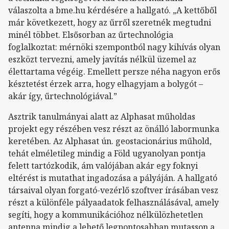
válaszolta a bme.hu kérdésére a hallgató. „A kettőből
már következett, hogy az űrről szeretnék megtudni
minél többet. Elsősorban az űrtechnológia
foglalkoztat: mérnöki szempontból nagy kihívás olyan
eszközt tervezni, amely javítás nélkül üzemel az
élettartama végéig. Emellett persze néha nagyon erős
késztetést érzek arra, hogy elhagyjam a bolygót –
akár így, űrtechnológiával.”
Asztrik tanulmányai alatt az Alphasat műholdas
projekt egy részében vesz részt az önálló labormunka
keretében. Az Alphasat ún. geostacionárius műhold,
tehát elméletileg mindig a Föld ugyanolyan pontja
felett tartózkodik, ám valójában akár egy foknyi
eltérést is mutathat ingadozása a pályáján. A hallgató
társaival olyan forgató-vezérlő szoftver írásában vesz
részt a különféle pályaadatok felhasználásával, amely
segíti, hogy a kommunikációhoz nélkülözhetetlen
antenna mindig a lehető legpontosabban mutasson a