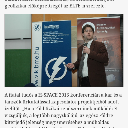
geofizikai előképzettségét az ELTE-n szerezte.
A fiatal tudós a H-SPACE 2015 konferencián a kar és a
tanszék űrkutatással kapcsolatos projektjeiből adott
ízelítőt. „Ha a Föld fizikai rendszereinek működését
vizsgáljuk, a legtöbb nagyskálájú, az egész Földre
kiterjedő jelenség megismeréséhez a műholdas