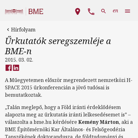
Ugrás a tartalomra
Fő navigáció
en
Hírfolyam
Űrkutatók seregszemléje a
BME-n
2015. 03. 02.
A Műegyetemen először megrendezett nemzetközi H-
SPACE 2015 űrkonferencián a jövő tudósai is
bemutatkoztak.
„Talán meglepő, hogy a Föld iránti érdeklődésem
alapozta meg az űrkutatás iránti lelkesedésemet is” –
válaszolta a bme.hu kérdésére
Kemény Márton
, aki a
BME Építőmérnöki Kar Általános- és Felsőgeodézia
Tanszékének doktorandusza, de földtudományi és