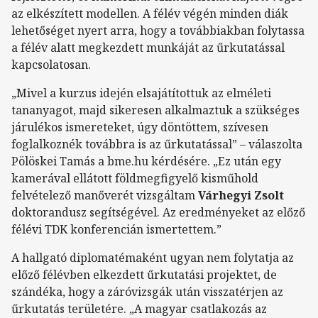
az elkészített modellen. A félév végén minden diák
lehetőséget nyert arra, hogy a továbbiakban folytassa
a félév alatt megkezdett munkáját az űrkutatással
kapcsolatosan.
„Mivel a kurzus idején elsajátítottuk az elméleti
tananyagot, majd sikeresen alkalmaztuk a szükséges
járulékos ismereteket, úgy döntöttem, szívesen
foglalkoznék továbbra is az űrkutatással” – válaszolta
Pölöskei Tamás a bme.hu kérdésére. „Ez után egy
kamerával ellátott földmegfigyelő kisműhold
felvételező manőverét vizsgáltam
Várhegyi Zsolt
doktorandusz segítségével. Az eredményeket az előző
félévi TDK konferencián ismertettem.”
A hallgató diplomatémaként ugyan nem folytatja az
előző félévben elkezdett űrkutatási projektet, de
szándéka, hogy a záróvizsgák után visszatérjen az
űrkutatás területére. „A magyar csatlakozás az