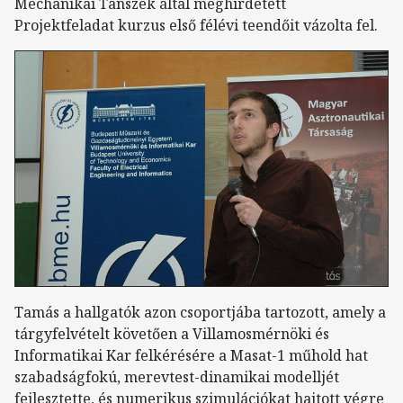
Mechanikai Tanszék által meghirdetett
Projektfeladat kurzus első félévi teendőit vázolta fel.
Tamás a hallgatók azon csoportjába tartozott, amely a
tárgyfelvételt követően a Villamosmérnöki és
Informatikai Kar felkérésére a Masat-1 műhold hat
szabadságfokú, merevtest-dinamikai modelljét
fejlesztette, és numerikus szimulációkat hajtott végre