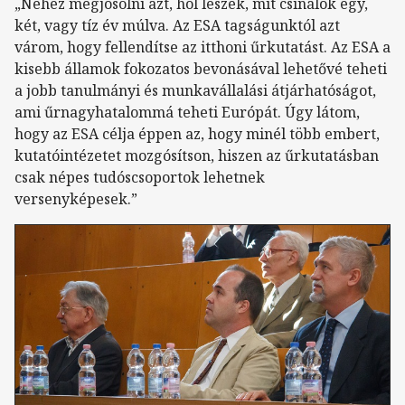
„Nehéz megjósolni azt, hol leszek, mit csinálok egy,
két, vagy tíz év múlva. Az ESA tagságunktól azt
várom, hogy fellendítse az itthoni űrkutatást. Az ESA a
kisebb államok fokozatos bevonásával lehetővé teheti
a jobb tanulmányi és munkavállalási átjárhatóságot,
ami űrnagyhatalommá teheti Európát. Úgy látom,
hogy az ESA célja éppen az, hogy minél több embert,
kutatóintézetet mozgósítson, hiszen az űrkutatásban
csak népes tudóscsoportok lehetnek
versenyképesek.”