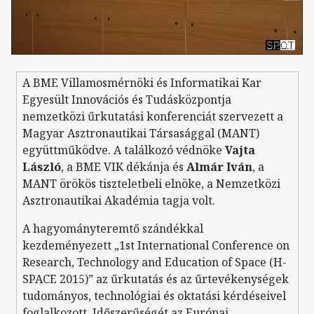
A BME Villamosmérnöki és Informatikai Kar
Egyesült Innovációs és Tudásközpontja
nemzetközi űrkutatási konferenciát szervezett a
Magyar Asztronautikai Társasággal (MANT)
együttműködve. A találkozó védnöke
Vajta
László
, a BME VIK dékánja és
Almár Iván
, a
MANT örökös tiszteletbeli elnöke, a Nemzetközi
Asztronautikai Akadémia tagja volt.
A hagyományteremtő szándékkal
kezdeményezett „1st International Conference on
Research, Technology and Education of Space (H-
SPACE 2015)” az űrkutatás és az űrtevékenységek
tudományos, technológiai és oktatási kérdéseivel
foglalkozott. Időszerűségét az Európai