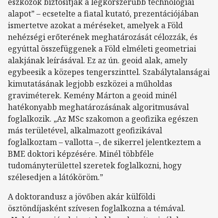
eszközök biztosítják a legkorszerűbb technológiai
alapot” – ecsetelte a fiatal kutató, prezentációjában
ismertetve azokat a méréseket, amelyek a Föld
nehézségi erőterének meghatározását célozzák, és
egyúttal összefüggenek a Föld elméleti geometriai
alakjának leírásával. Ez az ún. geoid alak, amely
egybeesik a közepes tengerszinttel. Szabálytalanságai
kimutatásának legjobb eszközei a műholdas
graviméterek. Kemény Márton a geoid minél
hatékonyabb meghatározásának algoritmusával
foglalkozik. „Az MSc szakomon a geofizika egészen
más területével, alkalmazott geofizikával
foglalkoztam – vallotta –, de sikerrel jelentkeztem a
BME doktori képzésére. Minél többféle
tudományterülettel szeretek foglalkozni, hogy
szélesedjen a látóköröm.”
A doktorandusz a jövőben akár külföldi
ösztöndíjasként szívesen foglalkozna a témával.