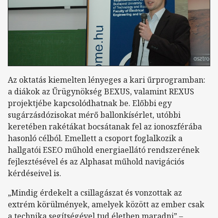
Az oktatás kiemelten lényeges a kari űrprogramban:
a diákok az Űrügynökség BEXUS, valamint REXUS
projektjébe kapcsolódhatnak be. Előbbi egy
sugárzásdózisokat mérő ballonkísérlet, utóbbi
keretében rakétákat bocsátanak fel az ionoszférába
hasonló célból. Emellett a csoport foglalkozik a
hallgatói ESEO műhold energiaellátó rendszerének
fejlesztésével és az Alphasat műhold navigációs
kérdéseivel is.
„Mindig érdekelt a csillagászat és vonzottak az
extrém körülmények, amelyek között az ember csak
a technika segítségével tud életben maradni” –