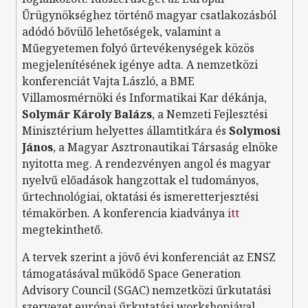
Űrügynökséghez történő magyar csatlakozásból
adódó bővülő lehetőségek, valamint a
Műegyetemen folyó űrtevékenységek közös
megjelenítésének igénye adta. A nemzetközi
konferenciát Vajta László, a BME
Villamosmérnöki és Informatikai Kar dékánja,
Solymár Károly Balázs
, a Nemzeti Fejlesztési
Minisztérium helyettes államtitkára és
Solymosi
János
, a Magyar Asztronautikai Társaság elnöke
nyitotta meg. A rendezvényen angol és magyar
nyelvű előadások hangzottak el tudományos,
űrtechnológiai, oktatási és ismeretterjesztési
témakörben. A konferencia kiadványa
itt
megtekinthető.
A tervek szerint a jövő évi konferenciát az ENSZ
támogatásával működő Space Generation
Advisory Council (SGAC) nemzetközi űrkutatási
szervezet európai űrkutatási workshopjával