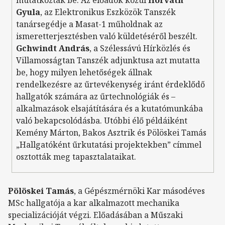
mutatkoztak be. Az előadók közül
Horváth
Gyula
, az Elektronikus Eszközök Tanszék
tanársegédje a Masat-1 műholdnak az
ismeretterjesztésben való küldetéséről beszélt.
Gchwindt András
, a Szélessávú Hírközlés és
Villamosságtan Tanszék adjunktusa azt mutatta
be, hogy milyen lehetőségek állnak
rendelkezésre az űrtevékenység iránt érdeklődő
hallgatók számára az űrtechnológiák és –
alkalmazások elsajátítására és a kutatómunkába
való bekapcsolódásba. Utóbbi élő példáiként
Kemény Márton, Bakos Asztrik és Pölöskei Tamás
„Hallgatóként űrkutatási projektekben” címmel
osztották meg tapasztalataikat.
Pölöskei Tamás
, a Gépészmérnöki Kar másodéves
MSc hallgatója a kar alkalmazott mechanika
specializációját végzi. Előadásában a Műszaki