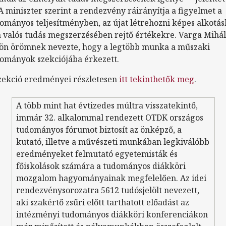
 A miniszter szerint a rendezvény ráirányítja a figyelmet a
ományos teljesítményben, az újat létrehozni képes alkotá
a valós tudás megszerzésében rejtő értékekre. Varga Mihá
ön örömnek nevezte, hogy a legtöbb munka a műszaki
ományok szekciójába érkezett.
zekció eredményei részletesen
itt tekinthetők meg
.
A több mint hat évtizedes múltra visszatekintő,
immár 32. alkalommal rendezett OTDK országos
tudományos fórumot biztosít az önképző, a
kutató, illetve a művészeti munkában legkiválóbb
eredményeket felmutató egyetemisták és
főiskolások számára a tudományos diákköri
mozgalom hagyományainak megfelelően. Az idei
rendezvénysorozatra 5612 tudósjelölt nevezett,
aki szakértő zsűri előtt tarthatott előadást az
intézményi tudományos diákköri konferenciákon