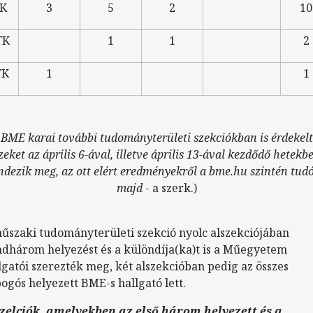
IK
3
5
2
10
TK
1
1
2
TK
1
1
 BME karai további tudományterületi szekciókban is érdekelt
zeket az április 6-ával, illetve április 13-ával kezdődő hetekb
ndezik meg, az ott elért eredményekről a bme.hu szintén tudó
majd
- a szerk.)
űszaki tudományterületi szekció nyolc alszekciójában
dhárom helyezést és a különdíja(ka)t is a Műegyetem
lgatói szerezték meg, két alszekcióban pedig az összes
ogós helyezett BME-s hallgató lett.
zelciók, amelyekben az első három helyezett és a