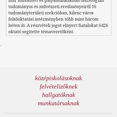
már minősített és pályamunkákban összefoglalt
tudományos és művészeti eredményeiről 16
tudományterületi szekcióban, kilenc város
felsőoktatási intézményben több mint három
héten át. A részvételi jogot elnyert fiatalokat 6426
oktató segítette témavezetőként.
-
középiskolásoknak
felvételizőknek
hallgatóknak
munkatársaknak