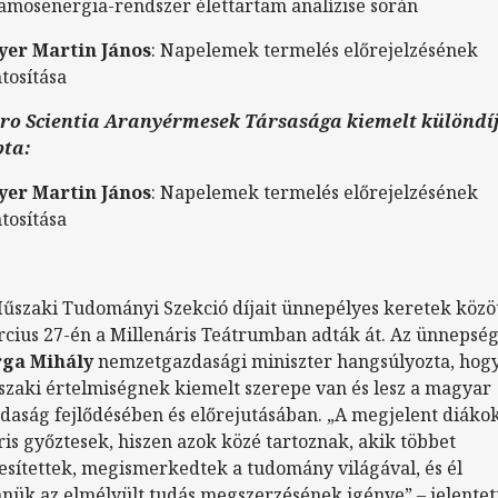
lamosenergia-rendszer élettartam analízise során
yer Martin János
: Napelemek termelés előrejelzésének
tosítása
ro Scientia Aranyérmesek Társasága kiemelt különdí
pta:
yer Martin János
: Napelemek termelés előrejelzésének
tosítása
űszaki Tudományi Szekció díjait ünnepélyes keretek közö
cius 27-én a Millenáris Teátrumban adták át. Az ünnepsé
rga Mihály
nemzetgazdasági miniszter hangsúlyozta, hogy
zaki értelmiségnek kiemelt szerepe van és lesz a magyar
daság fejlődésében és előrejutásában. „A megjelent diáko
is győztesek, hiszen azok közé tartoznak, akik többet
jesítettek, megismerkedtek a tudomány világával, és él
nük az elmélyült tudás megszerzésének igénye” – jelentet