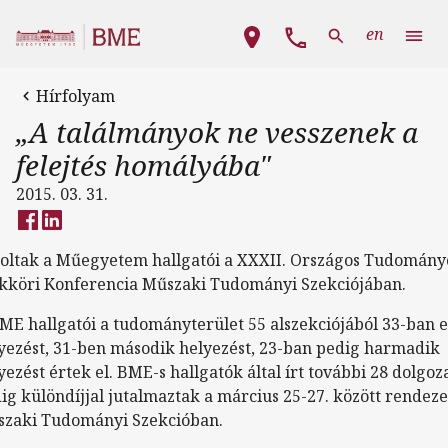
Ugrás a tartalomra
Fő navigáció
en
Hírfolyam
„A találmányok ne vesszenek a
felejtés homályába"
2015. 03. 31.
oltak a Műegyetem hallgatói a XXXII. Országos Tudomány
kköri Konferencia Műszaki Tudományi Szekciójában.
ME hallgatói a tudományterület 55 alszekciójából 33-ban e
yezést, 31-ben második helyezést, 23-ban pedig harmadik
yezést értek el. BME-s hallgatók által írt további 28 dolgoz
ig különdíjjal jutalmaztak a március 25-27. között rendeze
zaki Tudományi Szekcióban.