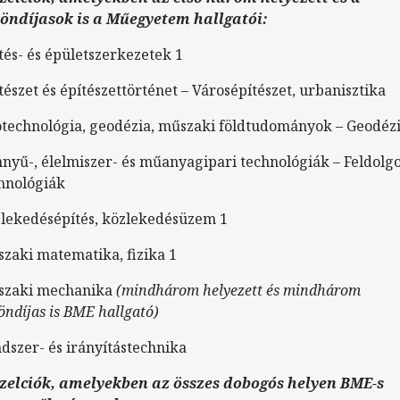
öndíjasok is a Műegyetem hallgatói:
tés- és épületszerkezetek 1
tészet és építészettörténet – Városépítészet, urbanisztika
technológia, geodézia, műszaki földtudományok – Geodéz
nyű-, élelmiszer- és műanyagipari technológiák – Feldolg
hnológiák
lekedésépítés, közlekedésüzem 1
zaki matematika, fizika 1
szaki mechanika
(mindhárom helyezett és mindhárom
öndíjas is BME hallgató)
dszer- és irányítástechnika
zelciók, amelyekben az összes dobogós helyen BME-s