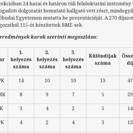
zekcióban 24 hazai és határon túli felsőoktatási intézmény
ogadott dolgozatát bemutató hallgató vett részt, mindegy
Óbudai Egyetemen mutatta be prezentációját. A 270 díjazo
gozatból 115-öt készítettek BME-sek.
eredmények karok szerinti megoszlása:
1.
2.
3.
Különdíjak
Össz
ar
helyezés
helyezés
helyezés
száma
dí
száma
száma
száma
PK
14
10
10
13
47
MK
8
9
7
5
29
JK
3
4
2
5
14
PK
4
2
4
3
13