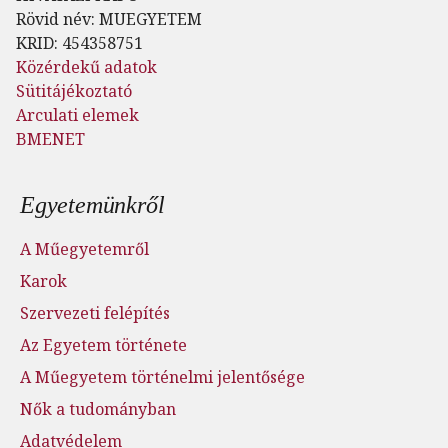
Rövid név: MUEGYETEM
KRID: 454358751
Közérdekű adatok
Sütitájékoztató
Arculati elemek
BMENET
Lábléc menü
Egyetemünkről
A Műegyetemről
Karok
Szervezeti felépítés
Az Egyetem története
A Műegyetem történelmi jelentősége
Nők a tudományban
Adatvédelem