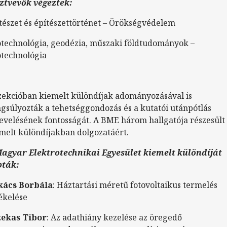
ztvevők végeztek:
tészet és építészettörténet – Örökségvédelem
technológia, geodézia, műszaki földtudományok –
technológia
zekcióban kiemelt különdíjak adományozásával is
gsúlyozták a tehetséggondozás és a kutatói utánpótlás
evelésének fontosságát. A BME három hallgatója részesült
melt különdíjakban dolgozatáért.
agyar Elektrotechnikai Egyesület kiemelt különdíját
pták:
kács Borbála
: Háztartási méretű fotovoltaikus termelés
ékelése
zekas Tibor
: Az adathiány kezelése az öregedő