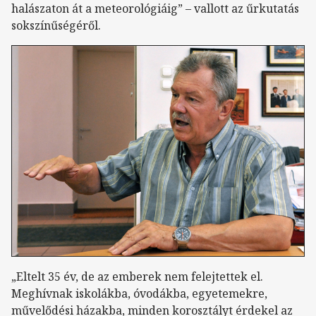
halászaton át a meteorológiáig” – vallott az űrkutatás
sokszínűségéről.
„Eltelt 35 év, de az emberek nem felejtettek el.
Meghívnak iskolákba, óvodákba, egyetemekre,
művelődési házakba, minden korosztályt érdekel az