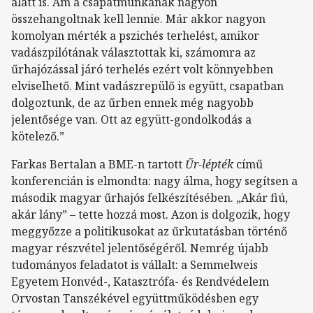
alatt is. Ám a csapatmunkának nagyon
összehangoltnak kell lennie. Már akkor nagyon
komolyan mérték a pszichés terhelést, amikor
vadászpilótának választottak ki, számomra az
űrhajózással járó terhelés ezért volt könnyebben
elviselhető. Mint vadászrepülő is együtt, csapatban
dolgoztunk, de az űrben ennek még nagyobb
jelentősége van. Ott az együtt-gondolkodás a
kötelező.”
Farkas Bertalan a BME-n tartott
Űr-lépték
című
konferencián is elmondta: nagy álma, hogy segítsen a
második magyar űrhajós felkészítésében. „Akár fiú,
akár lány” – tette hozzá most. Azon is dolgozik, hogy
meggyőzze a politikusokat az űrkutatásban történő
magyar részvétel jelentőségéről. Nemrég újabb
tudományos feladatot is vállalt: a Semmelweis
Egyetem Honvéd-, Katasztrófa- és Rendvédelem
Orvostan Tanszékével együttműködésben egy