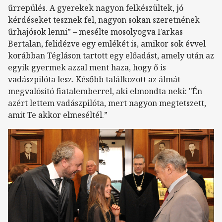
űrrepülés. A gyerekek nagyon felkészültek, jó
kérdéseket tesznek fel, nagyon sokan szeretnének
űrhajósok lenni” – mesélte mosolyogva Farkas
Bertalan, felidézve egy emlékét is, amikor sok évvel
korábban Tégláson tartott egy előadást, amely után az
egyik gyermek azzal ment haza, hogy ő is
vadászpilóta lesz. Később találkozott az álmát
megvalósító fiatalemberrel, aki elmondta neki: "Én
azért lettem vadászpilóta, mert nagyon megtetszett,
amit Te akkor elmeséltél.”