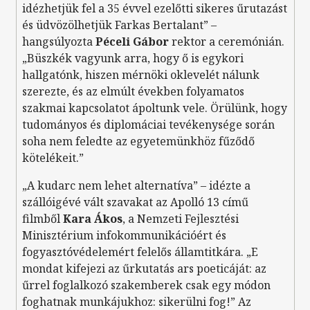
idézhetjük fel a 35 évvel ezelőtti sikeres űrutazást
és üdvözölhetjük Farkas Bertalant” –
hangsúlyozta
Péceli Gábor
rektor a ceremónián.
„Büszkék vagyunk arra, hogy ő is egykori
hallgatónk, hiszen mérnöki oklevelét nálunk
szerezte, és az elmúlt években folyamatos
szakmai kapcsolatot ápoltunk vele. Örülünk, hogy
tudományos és diplomáciai tevékenysége során
soha nem feledte az egyetemünkhöz fűződő
kötelékeit.”
„A kudarc nem lehet alternatíva” – idézte a
szállóigévé vált szavakat az Apolló 13 című
filmből
Kara Ákos
, a Nemzeti Fejlesztési
Minisztérium infokommunikációért és
fogyasztóvédelemért felelős államtitkára. „E
mondat kifejezi az űrkutatás ars poeticáját: az
űrrel foglalkozó szakemberek csak egy módon
foghatnak munkájukhoz: sikerülni fog!” Az