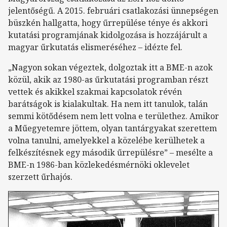
jelentőségű. A 2015. februári csatlakozási ünnepségen
büszkén hallgatta, hogy űrrepülése ténye és akkori
kutatási programjának kidolgozása is hozzájárult a
magyar űrkutatás elismeréséhez – idézte fel.
„Nagyon sokan végeztek, dolgoztak itt a BME-n azok
közül, akik az 1980-as űrkutatási programban részt
vettek
és akikkel szakmai kapcsolatok révén
barátságok is kialakultak. Ha nem itt tanulok, talán
semmi kötődésem nem lett volna e területhez. Amikor
a Műegyetemre jöttem, olyan tantárgyakat szerettem
volna tanulni, amelyekkel a közelébe kerülhetek a
felkészítésnek egy második űrrepülésre” – mesélte a
BME-n 1986-ban közlekedésmérnöki oklevelet
szerzett űrhajós.