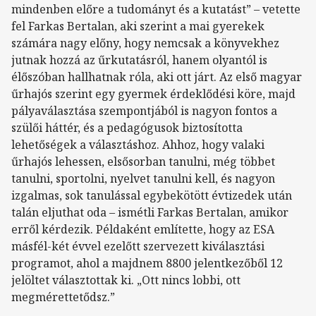
mindenben előre a tudományt és a kutatást” – vetette
fel Farkas Bertalan, aki szerint a mai gyerekek
számára nagy előny, hogy nemcsak a könyvekhez
jutnak hozzá az űrkutatásról, hanem olyantól is
élőszóban hallhatnak róla, aki ott járt. Az első magyar
űrhajós szerint egy gyermek érdeklődési köre, majd
pályaválasztása szempontjából is nagyon fontos a
szülői háttér, és a pedagógusok biztosította
lehetőségek a választáshoz. Ahhoz, hogy valaki
űrhajós lehessen, elsősorban tanulni, még többet
tanulni, sportolni, nyelvet tanulni kell, és nagyon
izgalmas, sok tanulással egybekötött évtizedek után
talán eljuthat oda – ismétli Farkas Bertalan, amikor
erről kérdezik. Példaként említette, hogy az ESA
másfél-két évvel ezelőtt szervezett kiválasztási
programot, ahol a majdnem 8800 jelentkezőből 12
jelöltet választottak ki. „Ott nincs lobbi, ott
megmérettetődsz.”