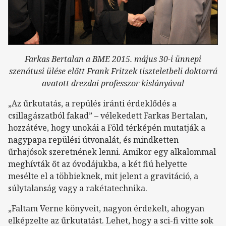
Farkas Bertalan a BME 2015. május 30-i ünnepi
szenátusi ülése előtt Frank Fritzek tiszteletbeli doktorrá
avatott drezdai professzor kislányával
„Az űrkutatás, a repülés iránti érdeklődés a
csillagászatból fakad” – vélekedett Farkas Bertalan,
hozzátéve, hogy unokái a Föld térképén mutatják a
nagypapa repülési útvonalát, és mindketten
űrhajósok szeretnének lenni. Amikor egy alkalommal
meghívták őt az óvodájukba, a két fiú helyette
mesélte el a többieknek, mit jelent a gravitáció, a
súlytalanság vagy a rakétatechnika.
„Faltam Verne könyveit, nagyon érdekelt, ahogyan
elképzelte az űrkutatást. Lehet, hogy a sci-fi vitte sok