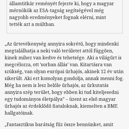
államtitkár reményét fejezte ki, hogy a magyar
mérnökök az ESA-tagság segítségével még
nagyobb eredményeket fognak elérni, mint
tették azt a múltban.
„Az űrtevékenység annyira sokrétű, hogy mindenki
megtalálhatja a neki való területet attól függően,
kinek mihez van kedve és tehetsége. Aki a világűrt is
megcélozza, ott ’sorban állás’ van. Kitartásra van
szükség, van olyan európai űrhajós, akinek 12 év után
sikerült. Aki ezt komolyan gondolja, annak menni fog.
Még ha nem is lesz belőle űrhajós, az űrkutatás
annyira szép terület, hogy ebben ki tud kiteljesedni
egy tudományos életpálya” – üzent az első magyar
űrhajós az érdeklődő fiataloknak, kiemelten a BME
hallgatóinak.
„Fantasztikus barátság fűz össze bennünket, amit