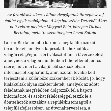
Az űrhajósok sikeres államvizsgájának ünneplése a J
épület egyik szobájában. A kép bal szélén Detrekői Ákos
volt rektor, mellette Magyari Béla, közepén Farkas
Bertalan, mellette szemüvegben Lévai Zoltán.
Farkas Bertalan több karon is megtalálta azokat a
területeket, amelyek kapcsolatba hozhatók a
világűrrel. „Végül azért választottam a távérzékelést,
amelynek a világon mindenben hihetetlenül fontos
szerep jut, mert a világűrből sok-sok olyan
információt kaphatunk, amit azután tovább kell
terjeszteni a különböző szakemberek között. Jó, hogy
kialakultak olyan szakterületek, amelyek az adott
feladatnak megfelelően dolgozzák fel a kapott
információt, és azokat felelősséggel teszik le a
döntéshozók asztalára a repülésbiztonságtól a
településfejlesztésen, az útvonaltervezésen, a