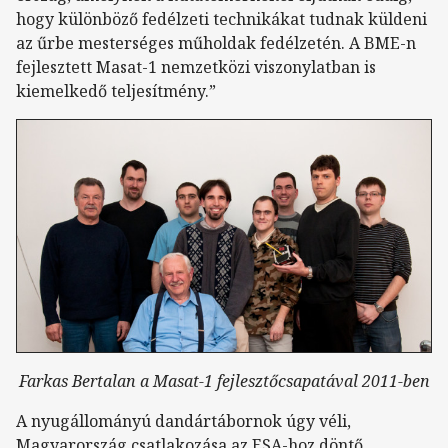
hogy különböző fedélzeti technikákat tudnak küldeni
az űrbe mesterséges műholdak fedélzetén. A BME-n
fejlesztett Masat-1 nemzetközi viszonylatban is
kiemelkedő teljesítmény.”
Farkas Bertalan a Masat-1 fejlesztőcsapatával
2011-ben
A nyugállományú dandártábornok úgy véli,
Magyarország csatlakozása az ESA-hoz döntő