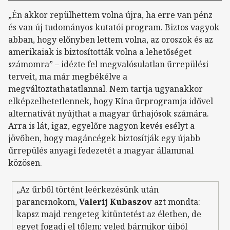
„Én akkor repülhettem volna újra, ha erre van pénz
és van új tudományos kutatói program. Biztos vagyok
abban, hogy előnyben lettem volna, az oroszok és az
amerikaiak is biztosították volna a lehetőséget
számomra” – idézte fel megvalósulatlan űrrepülési
terveit, ma már megbékélve a
megváltoztathatatlannal. Nem tartja ugyanakkor
elképzelhetetlennek, hogy Kína űrprogramja idővel
alternatívát nyújthat a magyar űrhajósok számára.
Arra is lát, igaz, egyelőre nagyon kevés esélyt a
jövőben, hogy magáncégek biztosítják egy újabb
űrrepülés anyagi fedezetét a magyar állammal
közösen.
„Az űrből történt leérkezésünk után
parancsnokom,
Valerij Kubaszov
azt mondta:
kapsz majd rengeteg kitüntetést az életben, de
egyet fogadj el tőlem: veled bármikor újból