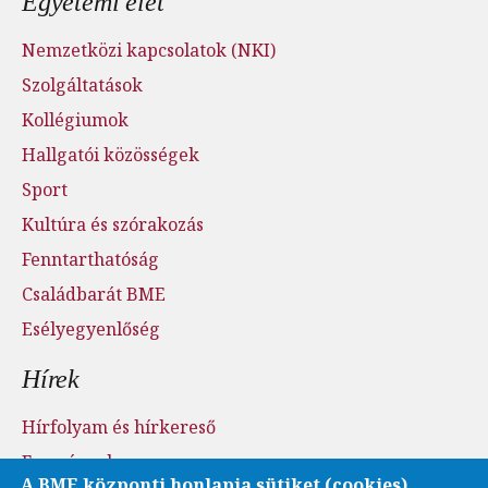
Egyetemi élet
Nemzetközi kapcsolatok (NKI)
Szolgáltatások
Kollégiumok
Hallgatói közösségek
Sport
Kultúra és szórakozás
Fenntarthatóság
Családbarát BME
Esélyegyenlőség
Hírek
Hírfolyam és hírkereső
Események
A BME központi honlapja sütiket (cookies)