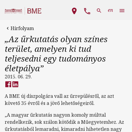
Ugrás a tartalomra
Fő navigáció
en
Hírfolyam
„Az űrkutatás olyan színes
terület, amelyen ki tud
teljesedni egy tudományos
életpálya”
2015. 06. 29.
A BME új díszpolgára vall az űrrepülésről, az azt
követő 35 évről és a jövő lehetőségeiről.
„A magyar űrkutatás nagyon komoly múlttal
rendelkezik, sok szálon kötődik a Műegyetemhez. Az
űrkutatásból lemaradni, kimaradni hihetetlen nagy