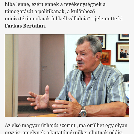
hiba lenne, ezért ennek a tevékenységnek a
támogatását a politikának, a különböző
minisztériumoknak fel kell vállalnia” – jelentette ki
Farkas Bertalan
.
Az első magyar űrhajós szerint „ma örülhet egy olyan
ország, amelynek a kutatómérnökei eljutnak odáig,