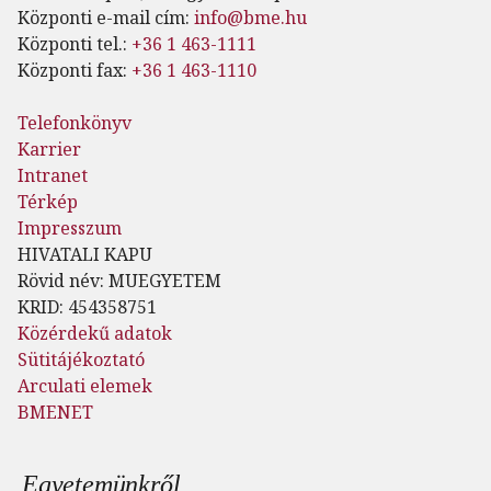
Központi e-mail cím:
info@bme.hu
Központi tel.:
+36 1 463-1111
Központi fax:
+36 1 463-1110
Telefonkönyv
Karrier
Intranet
Térkép
Impresszum
HIVATALI KAPU
Rövid név: MUEGYETEM
KRID: 454358751
Közérdekű adatok
Sütitájékoztató
Arculati elemek
BMENET
Lábléc menü
Egyetemünkről