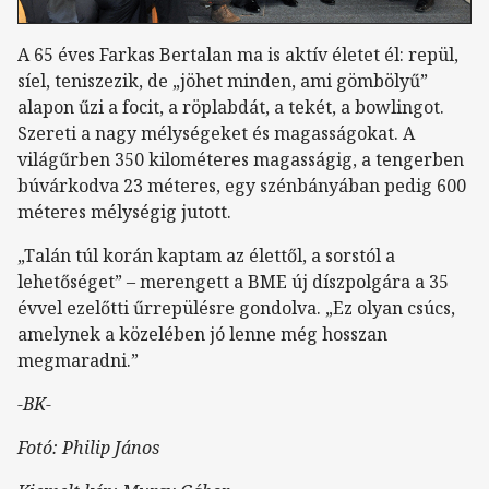
A 65 éves Farkas Bertalan ma is aktív életet él: repül,
síel, teniszezik, de „jöhet minden, ami gömbölyű”
alapon űzi a focit, a röplabdát, a tekét, a bowlingot.
Szereti a nagy mélységeket és magasságokat. A
világűrben 350 kilométeres magasságig, a tengerben
búvárkodva 23 méteres, egy szénbányában pedig 600
méteres mélységig jutott.
„Talán túl korán kaptam az élettől, a sorstól a
lehetőséget” – merengett a BME új díszpolgára a 35
évvel ezelőtti űrrepülésre gondolva. „Ez olyan csúcs,
amelynek a közelében jó lenne még hosszan
megmaradni.”
-BK-
Fotó: Philip János