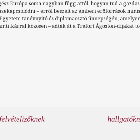
gész Európa sorsa nagyban függ attól, hogyan tud a gazdas
sszekapcsolódni – erről beszélt az emberi erőforrások mini
Egyetem tanévnyitó és diplomaosztó ünnepségén, amelye
llamtitkárral közösen – adták át a Trefort Ágoston-díjakat 
felvételizőknek
hallgatók