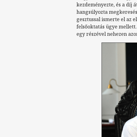
kezdeményezte, és a díj á
hangsúlyozta megkeresé
gesztussal ismerte el az 
felsőoktatás ügye mellett
egy részével nehezen azo