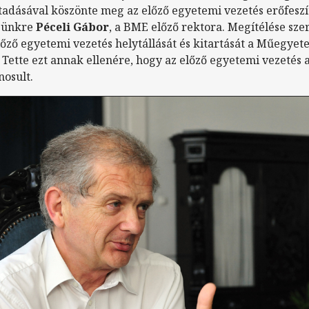
tadásával köszönte meg az előző egyetemi vezetés erőfeszí
sünkre
Péceli
Gábor
, a BME előző rektora. Megítélése szer
előző egyetemi vezetés helytállását és kitartását a Műegye
. Tette ezt annak ellenére, hogy az előző egyetemi vezetés
nosult.