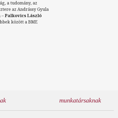
ág, a tudomány, az
sztere az Andrássy Gyula
n –
Palkovics László
többek között a BME
nak
munkatársaknak