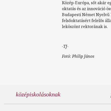
Közép-Európa, sőt akár e
oktatás és az innováció ö
Budapesti Német Nyelvű 
felsőoktatásért felelős á
leköszönt rektorának is.
-TJ-
Fotó: Philip János
középiskolásoknak