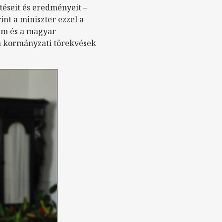
téseit és eredményeit –
int a miniszter ezzel a
tem és a magyar
 a kormányzati törekvések