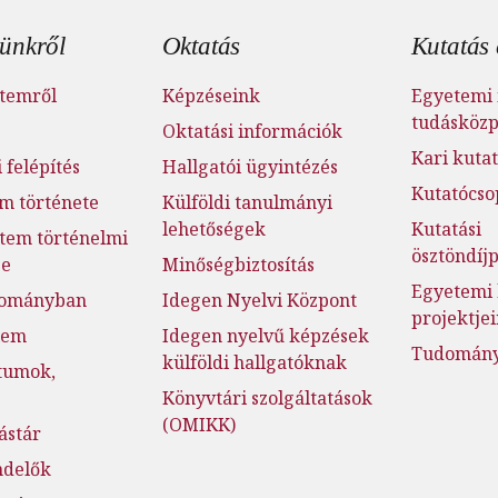
éc menü
ünkről
Oktatás
Kutatás 
temről
Képzéseink
Egyetemi 
tudásköz
Oktatási információk
Kari kutat
 felépítés
Hallgatói ügyintézés
Kutatócso
m története
Külföldi tanulmányi
lehetőségek
Kutatási
tem történelmi
ösztöndí
ge
Minőségbiztosítás
Egyetemi 
dományban
Idegen Nyelvi Központ
projektje
lem
Idegen nyelvű képzések
Tudományo
külföldi hallgatóknak
tumok,
Könyvtári szolgáltatások
(OMIKK)
ástár
ndelők