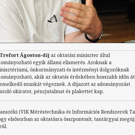
Trefort Ágoston-díj
az oktatási miniszter által
ományozható egyik állami elismerés. Azoknak a
nisztériumi, önkormányzati és intézményi dolgozóknak
ományozható, akik az oktatás érdekében hosszabb időn át
emelkedő munkát végeznek. A díjazott az adományozást
azoló okiratot, pénzjutalmat és plakettet kap.
a tanszéki (VIK Méréstechnika és Információs Rendszerek 
gy elsősorban az oktatásra összpontosít, tantárgyai megúj
zül.