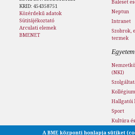
Baleset e
KRID: 454358751
Neptun
Közérdekű adatok
Sütitájékoztató
Intranet
Arculati elemek
Szobrok, 
BMENET
termek
Egyetemi
Nemzetköz
(NKI)
Szolgálta
Kollégiu
Hallgatói
Sport
Kultúra é
Fenntarth
A BME központi honlapja sütiket (co