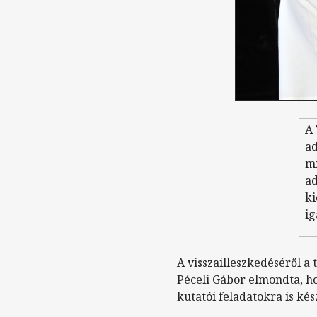
A
ad
mi
ad
ki
ig
A visszailleszkedéséről 
Péceli Gábor elmondta, ho
kutatói feladatokra is kés