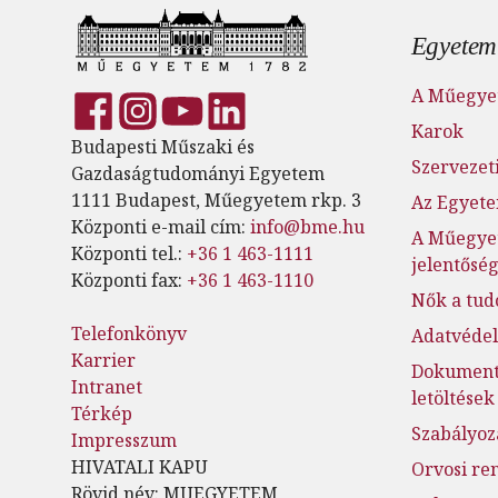
Lábl
Egyetem
A Műegye
Karok
Budapesti Műszaki és
Szervezeti
Gazdaságtudományi Egyetem
1111 Budapest, Műegyetem rkp. 3
Az Egyete
Központi e-mail cím:
info@bme.hu
A Műegye
Központi tel.:
+36 1 463-1111
jelentősé
Központi fax:
+36 1 463-1110
Nők a tu
Telefonkönyv
Adatvéde
Karrier
Dokumen
Intranet
letöltések
Térkép
Szabályoz
Impresszum
HIVATALI KAPU
Orvosi re
Rövid név: MUEGYETEM