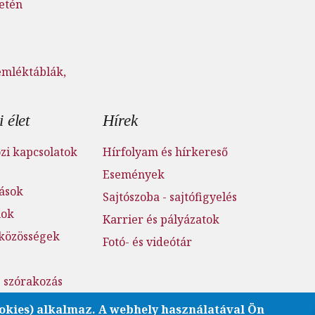
setén
emléktáblák,
 élet
Hírek
i kapcsolatok
Hírfolyam és hírkereső
Események
tások
Sajtószoba - sajtófigyelés
mok
Karrier és pályázatok
 közösségek
Fotó- és videótár
s szórakozás
atóság
okies) alkalmaz. A webhely használatával Ön