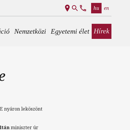
hu
en
Hírek
áció
Nemzetközi
Egyetemi élet
e
ME nyáron leköszönt
ltán
miniszter úr