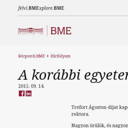
Ugrás a tartalomra
felvi.
BME
xplore.
BME
központi.BME
Hírfolyam
A korábbi egyete
2015. 09. 14.
Trefort Ágoston-díjat kap
rektora.
Nagyon örülök, és nagyon