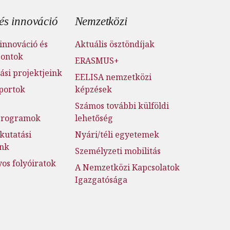
és innováció
Nemzetközi
innováció és
Aktuális ösztöndíjak
pontok
ERASMUS+
ási projektjeink
EELISA nemzetközi
portok
képzések
Számos további külföldi
jprogramok
lehetőség
kutatási
Nyári/téli egyetemek
ink
Személyzeti mobilitás
s folyóiratok
A Nemzetközi Kapcsolatok
Igazgatósága