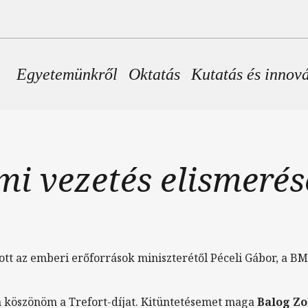
Fő navigáció
Egyetemünkről
Oktatás
Kutatás és innov
mi vezetés elismerés
ott az emberi erőforrások miniszterétől Péceli Gábor, a B
 köszönöm a Trefort-díjat. Kitüntetésemet maga
Balog Zo