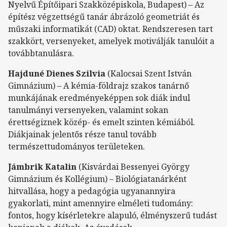
Nyelvű Építőipari Szakközépiskola, Budapest) – Az
építész végzettségű tanár ábrázoló geometriát és
műszaki informatikát (CAD) oktat. Rendszeresen tart
szakkört, versenyeket, amelyek motiválják tanulóit a
továbbtanulásra.
Hajduné Dienes Szilvia
(Kalocsai Szent István
Gimnázium) – A kémia-földrajz szakos tanárnő
munkájának eredményeképpen sok diák indul
tanulmányi versenyeken, valamint sokan
érettségiznek közép- és emelt szinten kémiából.
Diákjainak jelentős része tanul tovább
természettudományos területeken.
Jámbrik Katalin
(Kisvárdai Bessenyei György
Gimnázium és Kollégium) – Biológiatanárként
hitvallása, hogy a pedagógia ugyanannyira
gyakorlati, mint amennyire elméleti tudomány:
fontos, hogy kísérletekre alapuló, élményszerű tudást