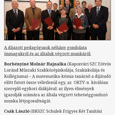
A díjazott pedagógusok néhány gondolata
önmagukról és az általuk végzett munkáról:
Borbényiné Molnár Hajnalka
(Kaposvári SZC Eötvös
Loránd Műszaki Szakközépiskolája, Szakiskolája és
Kollégiuma) – A matematika-kémia tanárnő a díjátadó
előtt futott össze véletlenül egy, az OKTV-n kiválóan
szereplő egykori diákjával: az ilyen élmények
igazolják számára az általa végzett tehetséggondozó
munka létjogosultságát.
Csák László
(BKSZC Schulek Frigyes Két Tanítási