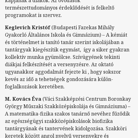
kapjanak a diákok. Az óvodások
természettudományos érdeklődését is felkeltő
programokat is szervez.
Keglevich Kristóf
(Budapesti Fazekas Mihály
Gyakorló Általános Iskola és Gimnázium) – A kémiát
és történelmet is tanító tanár szerint iskolájában a
tantárgyak kiegészítik egymást, így a siker gyakran
kollektív munka gyümölcse. Szívügyének tekinti
diákjai felkészítését a versenyzésre. Az oktató
ugyanakkor aggodalmát fejezte ki , hogy sokszor
kevés az idő a tehetségek gondozására külön-
foglalkozások keretében.
M. Kovács Éva
(Váci Szakképzési Centrum Boronkay
György Műszaki Szakközépiskolája és Gimnáziuma) –
A matematika-fizika szakos tanárnő nevéhez fűződik
az egészségügyi szakközépiskolások biofizika
tantárgyának és tantervének kidolgozása. Szakköri
keretek között angol nyelvű versenyekre és