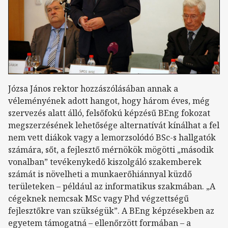
Józsa János rektor hozzászólásában annak a
véleményének adott hangot, hogy három éves, még
szervezés alatt álló, felsőfokú képzésű BEng fokozat
megszerzésének lehetősége alternatívát kínálhat a fel
nem vett diákok vagy a lemorzsolódó BSc-s hallgatók
számára, sőt, a fejlesztő mérnökök mögötti „második
vonalban” tevékenykedő kiszolgáló szakemberek
számát is növelheti a munkaerőhiánnyal küzdő
területeken – például az informatikus szakmában. „A
cégeknek nemcsak MSc vagy Phd végzettségű
fejlesztőkre van szükségük”. A BEng képzésekben az
egyetem támogatná – ellenőrzött formában – a