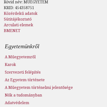
Rövid név: MUEGYETEM
KRID: 454358751
Közérdekű adatok
Sütitájékoztató
Arculati elemek
BMENET
Lábléc menü
Egyetemünkről
A Műegyetemről
Karok
Szervezeti felépítés
Az Egyetem története
A Műegyetem történelmi jelentősége
Nők a tudományban
Adatvédelem