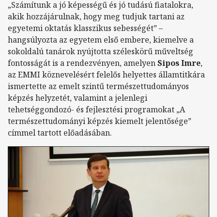
„Számítunk a jó képességű és jó tudású fiatalokra,
akik hozzájárulnak, hogy meg tudjuk tartani az
egyetemi oktatás klasszikus sebességét” –
hangsúlyozta az egyetem első embere, kiemelve a
sokoldalú tanárok nyújtotta széleskörű műveltség
fontosságát is a rendezvényen, amelyen
Sipos Imre
,
az EMMI köznevelésért felelős helyettes államtitkára
ismertette az emelt szintű természettudományos
képzés helyzetét, valamint a jelenlegi
tehetséggondozó- és fejlesztési programokat „A
természettudományi képzés kiemelt jelentősége”
címmel tartott előadásában.