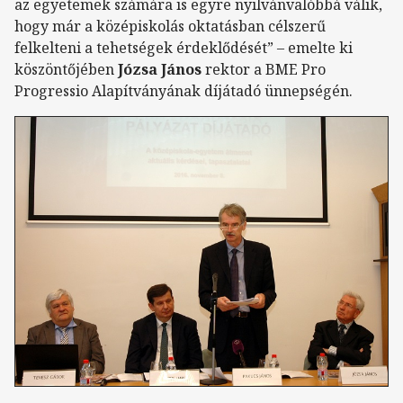
az egyetemek számára is egyre nyilvánvalóbbá válik,
hogy már a középiskolás oktatásban célszerű
felkelteni a tehetségek érdeklődését” – emelte ki
köszöntőjében
Józsa János
rektor a BME Pro
Progressio Alapítványának díjátadó ünnepségén.