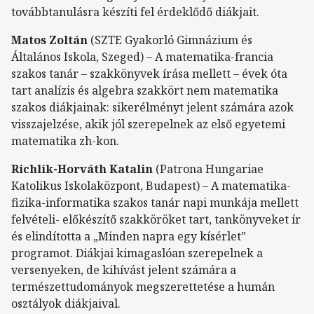
továbbtanulásra készíti fel érdeklődő diákjait.
Matos Zoltán
(SZTE Gyakorló Gimnázium és
Általános Iskola, Szeged) – A matematika-francia
szakos tanár – szakkönyvek írása mellett – évek óta
tart analízis és algebra szakkört nem matematika
szakos diákjainak: sikerélményt jelent számára azok
visszajelzése, akik jól szerepelnek az első egyetemi
matematika zh-kon.
Richlik-Horváth Katalin
(Patrona Hungariae
Katolikus Iskolaközpont, Budapest) – A matematika-
fizika-informatika szakos tanár napi munkája mellett
felvételi- előkészítő szakköröket tart, tankönyveket ír
és elindította a „Minden napra egy kísérlet”
programot. Diákjai kimagaslóan szerepelnek a
versenyeken, de kihívást jelent számára a
természettudományok megszerettetése a humán
osztályok diákjaival.