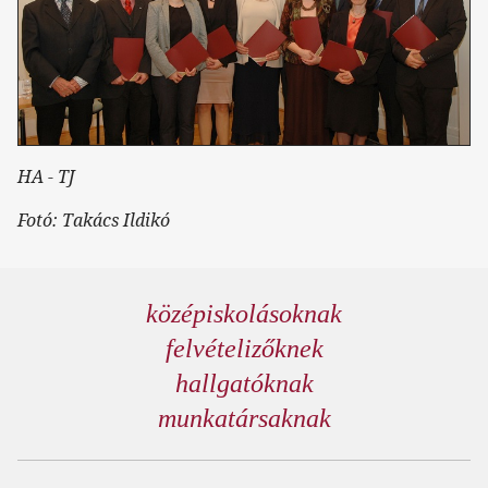
HA - TJ
Fotó: Takács Ildikó
középiskolásoknak
felvételizőknek
hallgatóknak
munkatársaknak