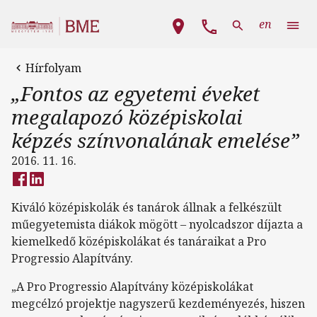
Ugrás a tartalomra
Fő navigáció
en
Hírfolyam
„Fontos az egyetemi éveket
megalapozó középiskolai
képzés színvonalának emelése”
2016. 11. 16.
Kiváló középiskolák és tanárok állnak a felkészült
műegyetemista diákok mögött – nyolcadszor díjazta a
kiemelkedő középiskolákat és tanáraikat a Pro
Progressio Alapítvány.
„A Pro Progressio Alapítvány középiskolákat
megcélzó projektje nagyszerű kezdeményezés, hiszen