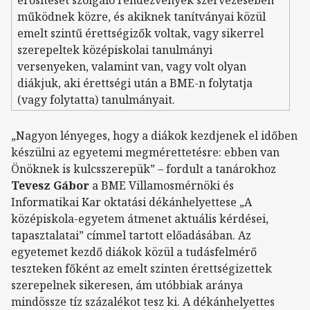
erősítését szolgáló rendezvények szervezésében
működnek közre, és akiknek tanítványai közül
emelt szintű érettségizők voltak, vagy sikerrel
szerepeltek középiskolai tanulmányi
versenyeken, valamint van, vagy volt olyan
diákjuk, aki érettségi után a BME-n folytatja
(vagy folytatta) tanulmányait.
„Nagyon lényeges, hogy a diákok kezdjenek el időben
készülni az egyetemi megmérettetésre: ebben van
Önöknek is kulcsszerepük” – fordult a tanárokhoz
Tevesz Gábor
a BME Villamosmérnöki és
Informatikai Kar oktatási dékánhelyettese „A
középiskola-egyetem átmenet aktuális kérdései,
tapasztalatai” címmel tartott előadásában. Az
egyetemet kezdő diákok közül a tudásfelmérő
teszteken főként az emelt szinten érettségizettek
szerepelnek sikeresen, ám utóbbiak aránya
mindössze tíz százalékot tesz ki. A dékánhelyettes