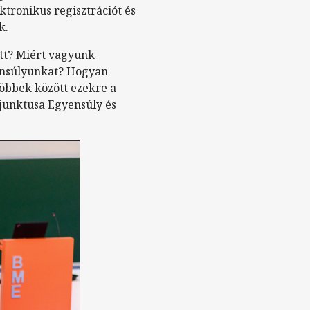
ktronikus regisztrációt és
k.
tt? Miért vagyunk
yensúlyunkat? Hogyan
többek között ezekre a
djunktusa Egyensúly és