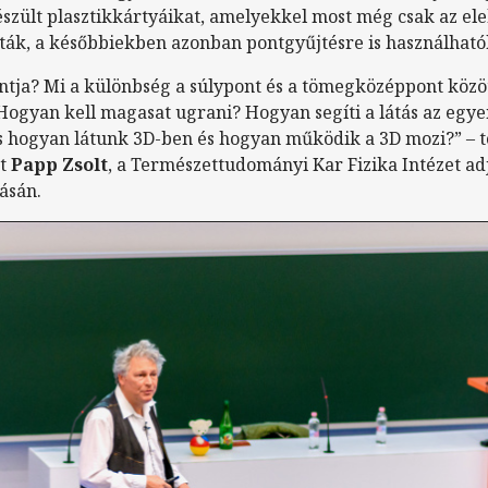
észült plasztikkártyáikat, amelyekkel most még csak az ele
tták, a későbbiekben azonban pontgyűjtésre is használható
ntja? Mi a különbség a súlypont és a tömegközéppont közö
 Hogyan kell magasat ugrani? Hogyan segíti a látás az eg
 és hogyan látunk 3D-ben és hogyan működik a 3D mozi?” – 
t
Papp Zsolt
, a Természettudományi Kar Fizika Intézet a
ásán.