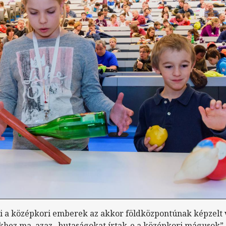
 a középkori emberek az akkor földközpontúnak képzelt 
khez ma, azaz „butaságokat írtak-e a középkori mágusok” 