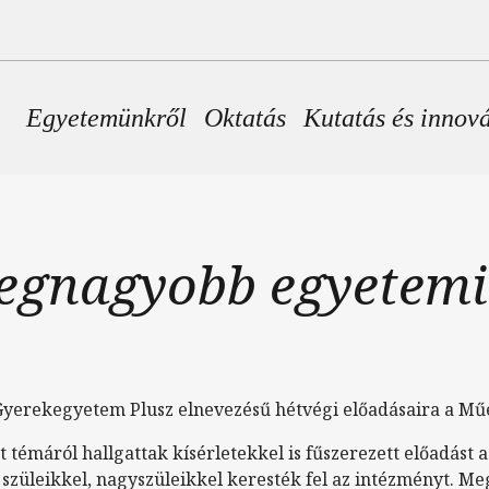
Fő navigáció
Egyetemünkről
Oktatás
Kutatás és innov
legnagyobb egyetemi
 Gyerekegyetem Plusz elnevezésű hétvégi előadásaira a M
t témáról hallgattak kísérletekkel is fűszerezett előadást
 szüleikkel, nagyszüleikkel keresték fel az intézményt. 