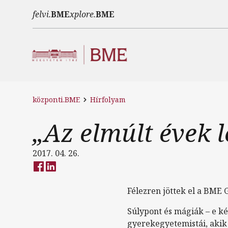
Ugrás a tartalomra
felvi.
BME
xplore.
BME
központi.BME
Hírfolyam
„Az elmúlt évek 
2017. 04. 26.
Félezren jöttek el a BME
Súlypont és mágiák – e ké
gyerekegyetemistái, akik