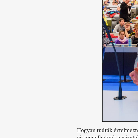
Hogyan tudták értelmezni
viszonyulhatunk e nézete