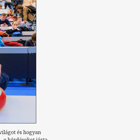
világot és hogyan
– e kérdéseket járta