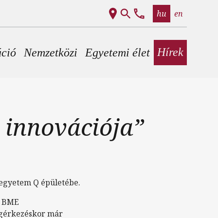
hu
en
Hírek
áció
Nemzetközi
Egyetemi élet
 innovációja”
űegyetem Q épületébe.
 a BME
Megérkezéskor már