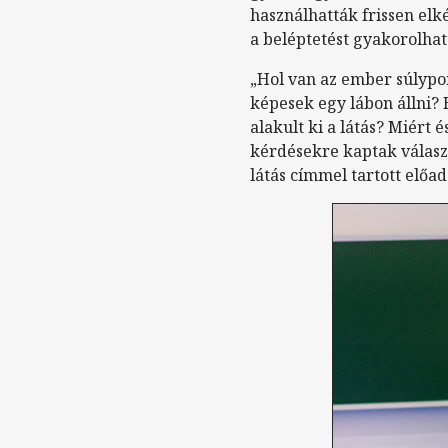
használhatták frissen elk
a beléptetést gyakorolha
„Hol van az ember súlypo
képesek egy lábon állni?
alakult ki a látás? Miért
kérdésekre kaptak válasz
látás címmel tartott előad