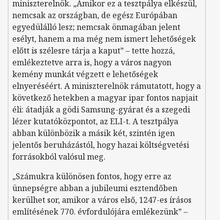
miniszterelnök. „Amikor ez a tesztpálya elkészül,
nemcsak az országban, de egész Európában
egyedülálló lesz; nemcsak önmagában jelent
esélyt, hanem a ma még nem ismert lehetőségek
előtt is szélesre tárja a kaput” – tette hozzá,
emlékeztetve arra is, hogy a város nagyon
kemény munkát végzett e lehetőségek
elnyeréséért. A miniszterelnök rámutatott, hogy a
következő hetekben a magyar ipar fontos napjait
éli: átadják a gödi Samsung-gyárat és a szegedi
lézer kutatóközpontot, az ELI-t. A tesztpálya
abban különbözik a másik két, szintén igen
jelentős beruházástól, hogy hazai költségvetési
forrásokból valósul meg.
„Számukra különösen fontos, hogy erre az
ünnepségre abban a jubileumi esztendőben
kerülhet sor, amikor a város első, 1247-es írásos
említésének 770. évfordulójára emlékezünk” –