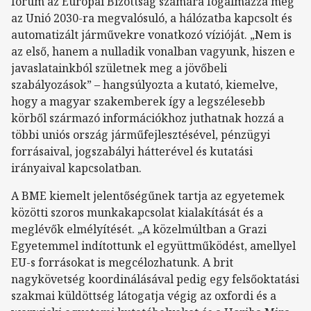
fórum az Európai Bizottság számára fogalmazza meg
az Unió 2030-ra megvalósuló, a hálózatba kapcsolt és
automatizált járművekre vonatkozó vízióját. „Nem is
az első, hanem a nulladik vonalban vagyunk, hiszen e
javaslatainkból születnek meg a jövőbeli
szabályozások” – hangsúlyozta a kutató, kiemelve,
hogy a magyar szakemberek így a legszélesebb
körből származó információkhoz juthatnak hozzá a
többi uniós ország járműfejlesztésével, pénzügyi
forrásaival, jogszabályi hátterével és kutatási
irányaival kapcsolatban.
A BME kiemelt jelentőségűnek tartja az egyetemek
közötti szoros munkakapcsolat kialakítását és a
meglévők elmélyítését. „A közelmúltban a Grazi
Egyetemmel indítottunk el együttműködést, amellyel
EU-s forrásokat is megcélozhatunk. A brit
nagykövetség koordinálásával pedig egy felsőoktatási
szakmai küldöttség látogatja végig az oxfordi és a