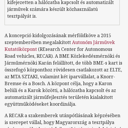
kifejezetten a hálózatba kapcsolt és automatizált
járművek számára készült közhasználatú
tesztpályát is.
A koncepció kidolgozásának mérföldköve a 2015
szeptemberében megalakított
Autonóm Járművek
Kutatóközpont
(REsearch Center for Autonomous
Road vehicles, RECAR). A BME Közlekedésmérnöki és
Járműmérnöki Karán felállított, de több BME-s kart is
összefogó központhoz rövidesen csatlakozott az ELTE,
az MTA SZTAKI, valamint két iparvállalat, a Knorr-
Bremse és a Bosch. A központ célja, hogy a Karon
belüli és a Karok közötti, a hálózatba kapcsolt és az
automatizált járműfejlesztés területén kialakított
együttműködéseket koordinálja.
A RECAR a szakemberek utánpótlásának képzésében
is szerepet vállal, hogy Magyarország a tesztpálya