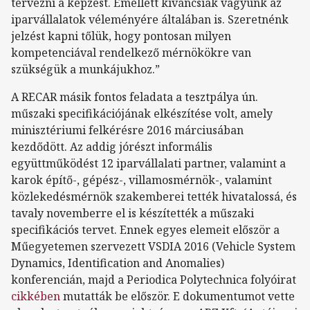
tervezni a képzést. Emellett kíváncsiak vagyunk az
iparvállalatok véleményére általában is. Szeretnénk
jelzést kapni tőlük, hogy pontosan milyen
kompetenciával rendelkező mérnökökre van
szükségük a munkájukhoz.”
A RECAR másik fontos feladata a tesztpálya ún.
műszaki specifikációjának elkészítése volt, amely
minisztériumi felkérésre 2016 márciusában
kezdődött. Az addig jórészt informális
együttműködést 12 iparvállalati partner, valamint a
karok építő-, gépész-, villamosmérnök-, valamint
közlekedésmérnök szakemberei tették hivatalossá, és
tavaly novemberre el is készítették a műszaki
specifikációs tervet. Ennek egyes elemeit először a
Műegyetemen szervezett VSDIA 2016 (Vehicle System
Dynamics, Identification and Anomalies)
konferencián, majd a Periodica Polytechnica folyóirat
cikkében
mutatták be először. E dokumentumot vette