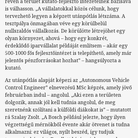
révén a terület kutató-fejlesztő intézeteinek bázisává
is válhasson. „A vállalatokkal közös célunk, hogy
tervezhető legyen a képzett utánpótlás létszáma. A
tesztpálya önmagában véve egy körülbelül
nullszaldós vállalkozás. De körülötte létrejöhet egy
olyan környezet, ahová – hogy egy konkrét,
érdeklődő iparvállalat példáját említsem – akár egy
500-1000 fős fejlesztőintézet is telepíthető, amely már
jelentős pénzforrásokat hozhat” – hangsúlyozta a
kutató.
Az utánpótlás alapját képezi az „Autonomous Vehicle
Control Engineer” elnevezésű MSc képzés, amely jövő
februárban indul – angolul. „Aki ezen a területen
dolgozik, annak jól kell tudnia angolul, de meg
szeretnénk szólítani a külföldi diákokat is” – mutatott
rá Szalay Zsolt. „A Bosch például jelezte, hogy ilyen
végzettségű mérnökből évente akár ötvenet is tudna
alkalmazni: ez világos, nyílt beszéd, így tudjuk