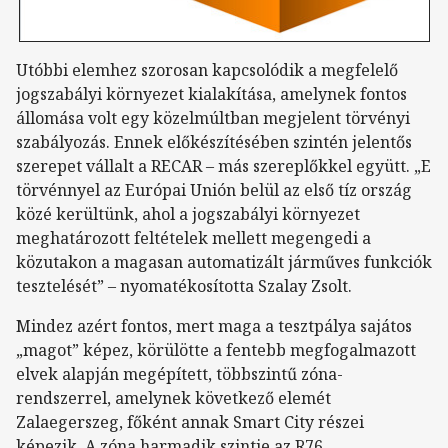
Utóbbi elemhez szorosan kapcsolódik a megfelelő
jogszabályi környezet kialakítása, amelynek fontos
állomása volt egy közelmúltban megjelent törvényi
szabályozás. Ennek előkészítésében szintén jelentős
szerepet vállalt a RECAR – más szereplőkkel együtt. „E
törvénnyel az Európai Unión belül az első tíz ország
közé kerültünk, ahol a jogszabályi környezet
meghatározott feltételek mellett megengedi a
közutakon a magasan automatizált járműves funkciók
tesztelését” – nyomatékosította Szalay Zsolt.
Mindez azért fontos, mert maga a tesztpálya sajátos
„magot” képez, körülötte a fentebb megfogalmazott
elvek alapján megépített, többszintű zóna-
rendszerrel, amelynek következő elemét
Zalaegerszeg, főként annak Smart City részei
képezik. A zóna harmadik szintje az R76