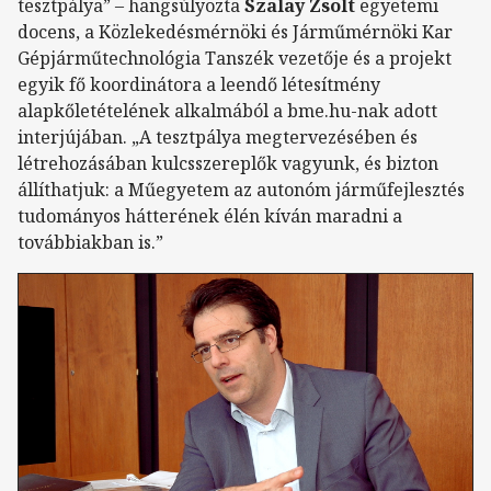
tesztpálya” – hangsúlyozta
Szalay Zsolt
egyetemi
docens, a Közlekedésmérnöki és Járműmérnöki Kar
Gépjárműtechnológia Tanszék vezetője és a projekt
egyik fő koordinátora a leendő létesítmény
alapkőletételének alkalmából a bme.hu-nak adott
interjújában. „A tesztpálya megtervezésében és
létrehozásában kulcsszereplők vagyunk, és bizton
állíthatjuk: a Műegyetem az autonóm járműfejlesztés
tudományos hátterének élén kíván maradni a
továbbiakban is.”