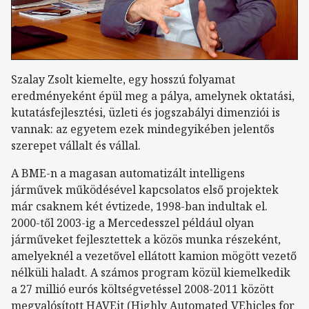
Szalay Zsolt kiemelte, egy hosszú folyamat
eredményeként épül meg a pálya, amelynek oktatási,
kutatásfejlesztési, üzleti és jogszabályi dimenziói is
vannak: az egyetem ezek mindegyikében jelentős
szerepet vállalt és vállal.
A BME-n a magasan automatizált intelligens
járművek működésével kapcsolatos első projektek
már csaknem két évtizede, 1998-ban indultak el.
2000-től 2003-ig a Mercedesszel például olyan
járműveket fejlesztettek a közös munka részeként,
amelyeknél a vezetővel ellátott kamion mögött vezető
nélküli haladt. A számos program közül kiemelkedik
a 27 millió eurós költségvetéssel 2008-2011 között
megvalósított HAVEit (Highly Automated VEhicles for