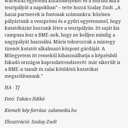
warwicki egyetemi kutatóhelyeket és a Horiba Mira
tesztpályát a napokban” – tette hozzá Szalay Zsolt. „A
hazai partnerek is fontosak számunkra: közösen
pályáztunk a veszprémi és a győri egyetemmel, hogy
kutatóbázist hozzunk létre a tesztpályán. Itt saját kis
campusa lesz a BME-nek, hogy ne kelljen mindig a
nagypályát használni. Máris toborozzuk a mintegy
tizenöt kutatót alkalmazó központ gárdáját. A
Műegyetem itt remekül kihasználhatja a képzésből
fakadó országos kapcsolatrendszerét: már sikerült is
a BME-n tanult és zalai kötődésű kutatókat
megszólítanunk.”
HA - TJ
Fotó: Takács Ildikó
Kiemelt kép forrása: zalamedia.hu
Illusztráció: Szalay Zsolt