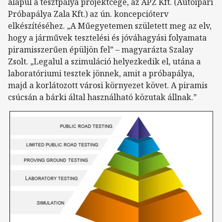
alapul a tesztpálya projektcége, az APZ Kft. (Autóipari
Próbapálya Zala Kft.) az ún. koncepcióterv
elkészítéséhez. „A Műegyetemen született meg az elv,
hogy a járművek tesztelési és jóváhagyási folyamata
piramisszerűen épüljön fel” – magyarázta Szalay
Zsolt. „Legalul a szimuláció helyezkedik el, utána a
laboratóriumi tesztek jönnek, amit a próbapálya,
majd a korlátozott városi környezet követ. A piramis
csúcsán a bárki által használható közutak állnak.”