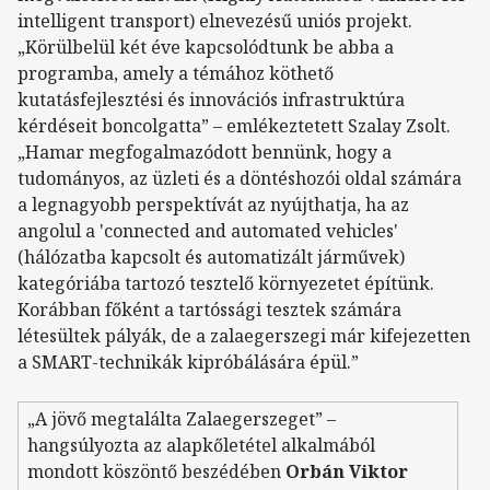
intelligent transport) elnevezésű uniós projekt.
„Körülbelül két éve kapcsolódtunk be abba a
programba, amely a témához köthető
kutatásfejlesztési és innovációs infrastruktúra
kérdéseit boncolgatta” – emlékeztetett Szalay Zsolt.
„Hamar megfogalmazódott bennünk, hogy a
tudományos, az üzleti és a döntéshozói oldal számára
a legnagyobb perspektívát az nyújthatja, ha az
angolul a 'connected and automated vehicles'
(hálózatba kapcsolt és automatizált járművek)
kategóriába tartozó tesztelő környezetet építünk.
Korábban főként a tartóssági tesztek számára
létesültek pályák, de a zalaegerszegi már kifejezetten
a SMART-technikák kipróbálására épül.”
„A jövő megtalálta Zalaegerszeget” –
hangsúlyozta az alapkőletétel alkalmából
mondott köszöntő beszédében
Orbán Viktor