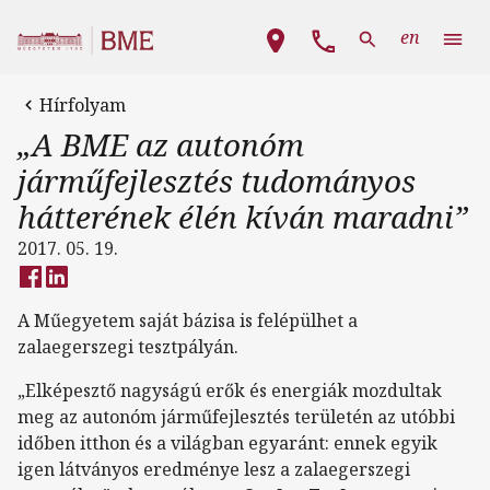
Ugrás a tartalomra
Fő navigáció
en
Hírfolyam
„A BME az autonóm
járműfejlesztés tudományos
hátterének élén kíván maradni”
2017. 05. 19.
A Műegyetem saját bázisa is felépülhet a
zalaegerszegi tesztpályán.
„Elképesztő nagyságú erők és energiák mozdultak
meg az autonóm járműfejlesztés területén az utóbbi
időben itthon és a világban egyaránt: ennek egyik
igen látványos eredménye lesz a zalaegerszegi