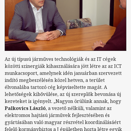
Az új típusú járműves technológiák és az IT cégek
közötti szinergiák kihasználására jött létre az az ICT
munkacsoport, amelynek idén januárban szervezett
indító megbeszélésén közel hetven, a terület
élvonalába tartozó cég képviseltette magát. A
lehetőségek kibővülése, az új szereplők bevonása új
kereteket is igényelt. „Nagyon örülünk annak, hogy
Palkovics László
, a vezető nélküli, valamint az
elektromos hajtású járművek fejlesztésében és
gyártásában való magyar részvétel koordinálásáért
felelő kormánybiztos a J épületben hozta létre egyik