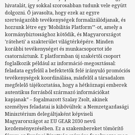
hivatalát, így sokkal szorosabban tudunk vele együtt
dolgozni. Ő javasolta, hogy ezek az egyre
szerteágazóbb tevékenységek formalizálódjanak, és
hozzunk létre egy ’Mobilitás Platform’”-ot, amely a
kormánybiztossághoz kötődik, és Magyarországot
’ráteheti’ a szakterület világtérképére. Minden
korábbi tevékenységet és munkacsoportot ide
csatornáztunk. E platformban új szakértői csoport
foglalkozik például az információ-megosztással:
feladata egyfelől a befektetők felé irányuló promóciós
tevékenységek koordinálása, másfelől a társadalom
megfelelő tájékoztatása, hogy a hétköznapi emberek
autentikus forrásból származó információkat
kapjanak” – fogalmazott Szalay Zsolt, akinek
személyes feladatai is kibővültek: a Nemzetgazdasági
Minisztérium delegáltjaként képviseli
Magyarországot az EU GEAR 2030 nevű
kezdeményezésében. Ez a szakembereket tömörítő