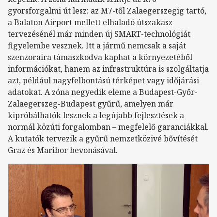
gyorsforgalmi út lesz: az M7-től Zalaegerszegig tartó,
a Balaton Airport mellett elhaladó útszakasz
tervezésénél már minden új SMART-technológiát
figyelembe vesznek. Itt a jármű nemcsak a saját
szenzoraira támaszkodva kaphat a környezetéből
információkat, hanem az infrastruktúra is szolgáltatja
azt, például nagyfelbontású térképet vagy időjárási
adatokat. A zóna negyedik eleme a Budapest-Győr-
Zalaegerszeg-Budapest gyűrű, amelyen már
kipróbálhatók lesznek a legújabb fejlesztések a
normál közúti forgalomban – megfelelő garanciákkal.
A kutatók tervezik a gyűrű nemzetközivé bővítését
Graz és Maribor bevonásával.