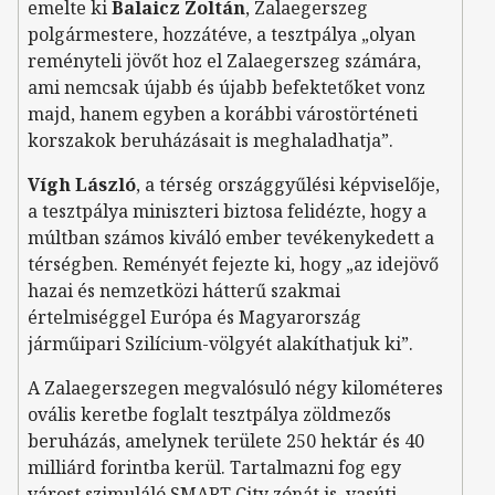
emelte ki
Balaicz Zoltán
, Zalaegerszeg
polgármestere, hozzátéve, a tesztpálya „olyan
reményteli jövőt hoz el Zalaegerszeg számára,
ami nemcsak újabb és újabb befektetőket vonz
majd, hanem egyben a korábbi várostörténeti
korszakok beruházásait is meghaladhatja”.
Vígh László
, a térség országgyűlési képviselője,
a tesztpálya miniszteri biztosa felidézte, hogy a
múltban számos kiváló ember tevékenykedett a
térségben. Reményét fejezte ki, hogy „az idejövő
hazai és nemzetközi hátterű szakmai
értelmiséggel Európa és Magyarország
járműipari Szilícium-völgyét alakíthatjuk ki”.
A Zalaegerszegen megvalósuló négy kilométeres
ovális keretbe foglalt tesztpálya zöldmezős
beruházás, amelynek területe 250 hektár és 40
milliárd forintba kerül. Tartalmazni fog egy
várost szimuláló SMART City zónát is, vasúti