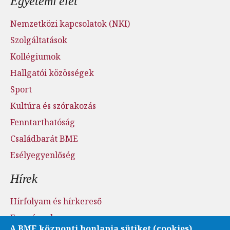
Egyetemi élet
Nemzetközi kapcsolatok (NKI)
Szolgáltatások
Kollégiumok
Hallgatói közösségek
Sport
Kultúra és szórakozás
Fenntarthatóság
Családbarát BME
Esélyegyenlőség
Hírek
Hírfolyam és hírkereső
Események
A BME központi honlapja sütiket (cookies)