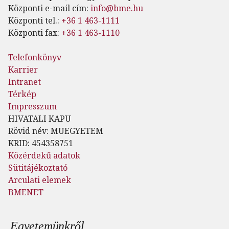
Központi e-mail cím:
info@bme.hu
Központi tel.:
+36 1 463-1111
Központi fax:
+36 1 463-1110
Telefonkönyv
Karrier
Intranet
Térkép
Impresszum
HIVATALI KAPU
Rövid név: MUEGYETEM
KRID: 454358751
Közérdekű adatok
Sütitájékoztató
Arculati elemek
BMENET
Lábléc menü
Egyetemünkről