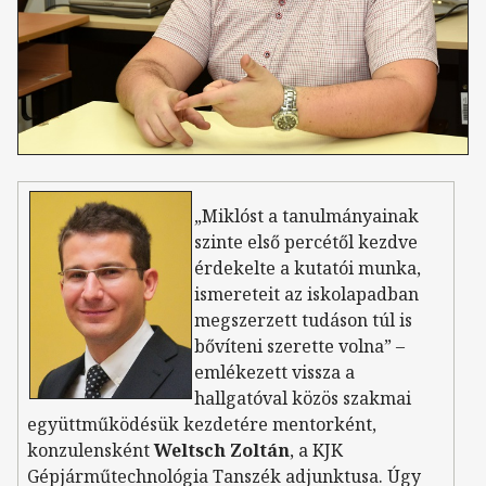
„Miklóst a tanulmányainak
szinte első percétől kezdve
érdekelte a kutatói munka,
ismereteit az iskolapadban
megszerzett tudáson túl is
bővíteni szerette volna” –
emlékezett vissza a
hallgatóval közös szakmai
együttműködésük kezdetére mentorként,
konzulensként
Weltsch Zoltán
, a KJK
Gépjárműtechnológia Tanszék adjunktusa. Úgy