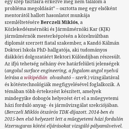
egy szép tisztásra érkezve meg nem találom a
probléma megoldását” – osztotta meg egy elsőként
mentorától hallott hasonlatot munkája
szemléltetésére
Berczeli Miklós
, a
Közlekedésmérnöki és Járműmérnöki Kar (KJK)
járműmérnök mesterképzésén a közelmúltban
diplomát szerzett fiatal szakember, a Kandó Kálmán
Doktori Iskola PhD-hallgatója, aki tudományos
diákköri dolgozatáért Rektori Különdíjban részesült.
Az ifjú tehetség néhány éve határfelületi jelenségek
(
angolul surface engineering, a fogalom angol nyelvű
leírása a
wikipédián
olvasható – szerk
.) vizsgálatával
és kötéstechnológiák megfigyelésével foglalkozik. A
témában több értekezést készített, amelyek
mindegyike dobogós helyezést ért el a műegyetemi
házi forduló anyag- és járművizsgálat szekciójában.
(
Berczeli Miklós ötszörös TDK-díjazott. 2014-ben és
2015-ben első helyezett lett a műegyetemi házi fordulón
lézersugaras kötési eljárásokat vizsgáló pályaműveivel.