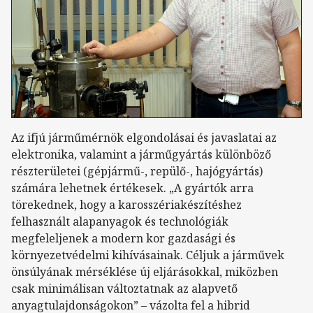
Az ifjú járműmérnök elgondolásai és javaslatai az
elektronika, valamint a járműgyártás különböző
részterületei (gépjármű-, repülő-, hajógyártás)
számára lehetnek értékesek. „A gyártók arra
törekednek, hogy a karosszériakészítéshez
felhasznált alapanyagok és technológiák
megfeleljenek a modern kor gazdasági és
környezetvédelmi kihívásainak. Céljuk a járművek
önsúlyának mérséklése új eljárásokkal, miközben
csak minimálisan változtatnak az alapvető
anyagtulajdonságokon” – vázolta fel a hibrid