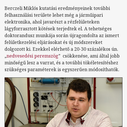
Berczeli Miklós kutatási eredményeinek további
felhasználási területe lehet még a járműipari
elektronika, ahol javarészt a rézfelületeken
lágyforrasztott kötések terjedtek el. A tehetséges
doktorandusz munkája során újragondolta az ismert
felületkezelési eljárásokat és új módszereket
dolgozott ki. Ezekkel elérhető a 20-30 százalékos ún.
„
nedvesedési peremszög
” csökkenése, ami által jobb
minőségű lesz a varrat, és a további tökéletesítéshez
szükséges paraméterek is egyszerűen módosíthatók.