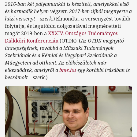
2016-ban két pályamunkát is készített, amelyekkel első
és harmadik helyen végzett. 2017-ben újból megnyerte a
házi versenyt – szerk
.) Elmondta: a versenyzést tovább
folytatja, és legutóbbi dolgozatával megméretteti
magát 2019-ben a
XXXIV. Országos Tudományos
Diákköri Konferencián
(OTDK). (
Az OTDK megnyitó
ünnepségének, továbbá a Műszaki Tudományok
Szekciónak és a Kémiai és Vegyipari Szekciónak a
Műegyetem ad otthont. Az előkészületek már
elkezdődtek, amelyről a
bme.hu
egy korábbi írásában is
beszámolt – szerk
.)