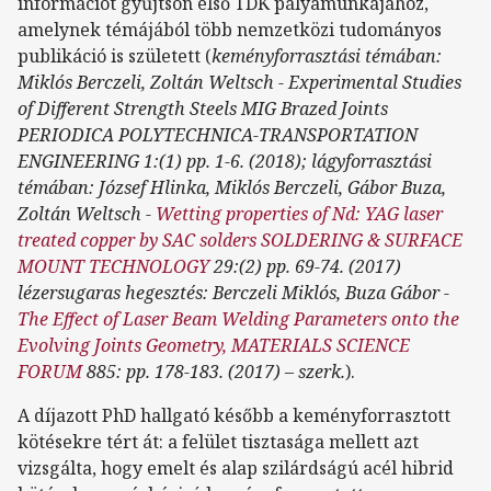
információt gyűjtsön első TDK pályamunkájához,
amelynek témájából több nemzetközi tudományos
publikáció is született (
keményforrasztási témában:
Miklós Berczeli, Zoltán Weltsch - Experimental Studies
of Different Strength Steels MIG Brazed Joints
PERIODICA POLYTECHNICA-TRANSPORTATION
ENGINEERING 1:(1) pp. 1-6. (2018); lágyforrasztási
témában: József Hlinka, Miklós Berczeli, Gábor Buza,
Zoltán Weltsch -
Wetting properties of Nd: YAG laser
treated copper by SAC solders SOLDERING & SURFACE
MOUNT TECHNOLOGY
29:(2) pp. 69-74. (2017)
lézersugaras hegesztés: Berczeli Miklós, Buza Gábor -
The Effect of Laser Beam Welding Parameters onto the
Evolving Joints Geometry, MATERIALS SCIENCE
FORUM
885: pp. 178-183. (2017) – szerk.
).
A díjazott PhD hallgató később a keményforrasztott
kötésekre tért át: a felület tisztasága mellett azt
vizsgálta, hogy emelt és alap szilárdságú acél hibrid