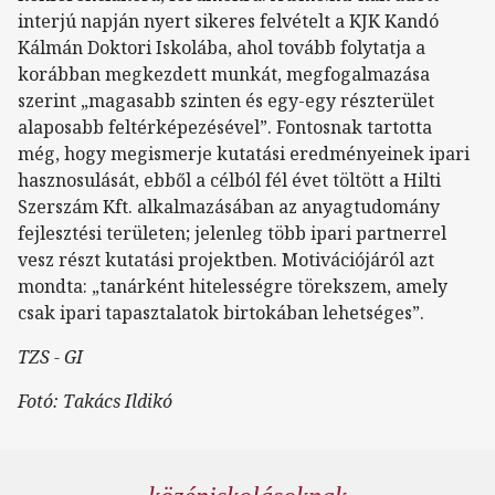
interjú napján nyert sikeres felvételt a KJK Kandó
Kálmán Doktori Iskolába, ahol tovább folytatja a
korábban megkezdett munkát, megfogalmazása
szerint „magasabb szinten és egy-egy részterület
alaposabb feltérképezésével”. Fontosnak tartotta
még, hogy megismerje kutatási eredményeinek ipari
hasznosulását, ebből a célból fél évet töltött a Hilti
Szerszám Kft. alkalmazásában az anyagtudomány
fejlesztési területen; jelenleg több ipari partnerrel
vesz részt kutatási projektben. Motivációjáról azt
mondta: „tanárként hitelességre törekszem, amely
csak ipari tapasztalatok birtokában lehetséges”.
TZS - GI
Fotó: Takács Ildikó