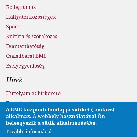
Kollégiumok
Hallgatói közösségek
Sport
Kultúra és szórakozás
Fenntarthatóság
Családbarát BME
Esélyegyenlőség
Hírek
Hírfolyam és hírkereső
Események
A BME központi honlapja sütiket (cookies)
Sajtószoba - sajtófigyelés
alkalmaz. A webhely használatával Ön
Karrier és pályázatok
beleegyezik a sütik alkalmazásába.
További információ
Fotó- és videótár