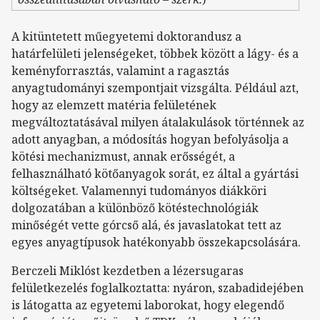
A kitüntetett műegyetemi doktorandusz a
határfelületi jelenségeket, többek között a lágy- és a
keményforrasztás, valamint a ragasztás
anyagtudományi szempontjait vizsgálta. Például azt,
hogy az elemzett matéria felületének
megváltoztatásával milyen átalakulások történnek az
adott anyagban, a módosítás hogyan befolyásolja a
kötési mechanizmust, annak erősségét, a
felhasználható kötőanyagok sorát, ez által a gyártási
költségeket. Valamennyi tudományos diákköri
dolgozatában a különböző kötéstechnológiák
minőségét vette górcső alá, és javaslatokat tett az
egyes anyagtípusok hatékonyabb összekapcsolására.
Berczeli Miklóst kezdetben a lézersugaras
felületkezelés foglalkoztatta: nyáron, szabadidejében
is látogatta az egyetemi laborokat, hogy elegendő