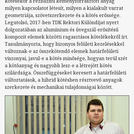
kötésekor a rézbázisú keményforrasztott anyag
milyen kapcsolatot létesít, milyen a kialakult varrat
geometriája, szövetszerkezete és a kötés erőssége.
Legutolsó, 2017-ben TDK Rektori Különdíjat nyert
dolgozatában az alumínium és üvegszál-erősítésű
kompozit elemek közötti ragasztásos kötelékekről írt.
Tanulmányozta, hogy bizonyos felületi kezelésekkel
változnak-e az összekötendő elemek határfelületi
viszonyai, javul-e a kötés minősége, hogyan terül szét
a kötőanyag és nagyobb lesz-e a létrejött kötés
szilárdsága. Összefüggéseket keresett a határfelületi
változtatások, a hibrid kötésben résztvevő anyagok
szerkezete és mechanikai tulajdonságai között.