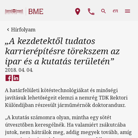
Ugrás a tartalomra
Fő navigáció
en
Hírfolyam
„A kezdetektől tudatos
karrierépítésre törekszem az
ipar és a kutatás területén”
2018. 04. 04.
A határfelületi kötéstechnológiákat és minőségi
javításuk lehetőségeit elemzi a nemrég TDK Rektori
Különdíjban részesült járműmérnök doktorandusz.
„A kutatás számomra olyan, mintha egy sötét
útvesztőben keresgélnék. Ha valamiért zsákutcába
jutok, nem hátrálok meg, addig megyek tovább, amíg