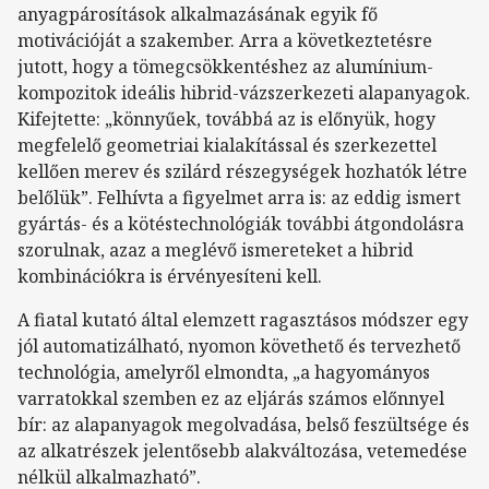
anyagpárosítások alkalmazásának egyik fő
motivációját a szakember. Arra a következtetésre
jutott, hogy a tömegcsökkentéshez az alumínium-
kompozitok ideális hibrid-vázszerkezeti alapanyagok.
Kifejtette: „könnyűek, továbbá az is előnyük, hogy
megfelelő geometriai kialakítással és szerkezettel
kellően merev és szilárd részegységek hozhatók létre
belőlük”. Felhívta a figyelmet arra is: az eddig ismert
gyártás- és a kötéstechnológiák további átgondolásra
szorulnak, azaz a meglévő ismereteket a hibrid
kombinációkra is érvényesíteni kell.
A fiatal kutató által elemzett ragasztásos módszer egy
jól automatizálható, nyomon követhető és tervezhető
technológia, amelyről elmondta, „a hagyományos
varratokkal szemben ez az eljárás számos előnnyel
bír: az alapanyagok megolvadása, belső feszültsége és
az alkatrészek jelentősebb alakváltozása, vetemedése
nélkül alkalmazható”.