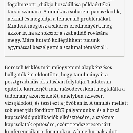
fogalmazott: „diákja hozzáállása példaértékű
társai számára. A munkára sohasem panaszkodik,
nekiáll és megoldja a felmerülő problémákat.
Mindent megtesz a sikeres eredményért, még
akkor is, ha az sokszor a szabadidő rovására
megy. Mára kutató kollégákként tudunk
egymással beszélgetni a szakmai témákról”.
Berczeli Miklós már műegyetemi alapképzéses
hallgatóként eldöntötte, hogy tanulmányait a
posztgraduális oktatásban folytatja. Tudatosan
építette karrierjét: már másodévesként megtalálta a
tudomány azon szeletét, amelyben szívesen
vizsgálódott, és teszi ezt a jövőben is. A tanulás mellett
sok energiát fordított TDK pályamunkái és a hozzá
kapcsolódó publikációk elkészítésére, a szakmai
kapcsolatok építésére, ezért rendszeresen járt
konferenciákora, fórumokra. A bme.hu-nak adott