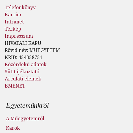
Telefonkönyv
Karrier
Intranet
Térkép
Impresszum
HIVATALI KAPU
Rövid név: MUEGYETEM
KRID: 454358751
Közérdekű adatok
Sütitájékoztató
Arculati elemek
BMENET
Lábléc menü
Egyetemünkről
A Műegyetemről
Karok