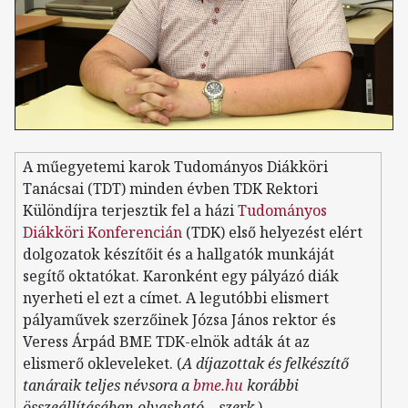
A műegyetemi karok Tudományos Diákköri
Tanácsai (TDT) minden évben TDK Rektori
Különdíjra terjesztik fel a házi
Tudományos
Diákköri Konferencián
(TDK) első helyezést elért
dolgozatok készítőit és a hallgatók munkáját
segítő oktatókat. Karonként egy pályázó diák
nyerheti el ezt a címet. A legutóbbi elismert
pályaművek szerzőinek Józsa János rektor és
Veress Árpád BME TDK-elnök adták át az
elismerő okleveleket. (
A díjazottak és felkészítő
tanáraik teljes névsora a
bme.hu
korábbi
összeállításában olvasható – szerk.
)