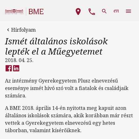
Ugrás a tartalomra
Fő navigáció
en
Hírfolyam
Ismét általános iskolások
lepték el a Műegyetemet
2018. 04. 25.
Az intézmény Gyerekegyetem Plusz elnevezésű
eseménye ismét hívó szó volt a fiatalok és családjaik
számára.
A BME 2018. április 14-én nyitotta meg kapuit azon
általános iskolások számára, akik korábban már részt
vettek a Gyerekegyetem elnevezésű egy hetes
táborban, valamint kísérőiknek.