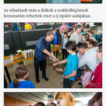
Az előadások után a diákok a szakkollégiumok
bemutatóin vehettek részt a Q épület aulájában.