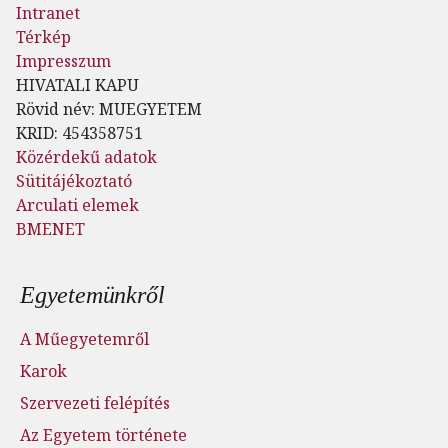
Intranet
Térkép
Impresszum
HIVATALI KAPU
Rövid név: MUEGYETEM
KRID: 454358751
Közérdekű adatok
Sütitájékoztató
Arculati elemek
BMENET
Lábléc menü
Egyetemünkről
A Műegyetemről
Karok
Szervezeti felépítés
Az Egyetem története