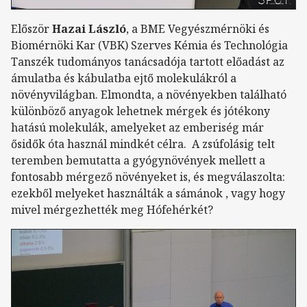
Először
Hazai László
, a BME Vegyészmérnöki és
Biomérnöki Kar (VBK) Szerves Kémia és Technológia
Tanszék tudományos tanácsadója tartott előadást az
ámulatba és kábulatba ejtő molekulákról a
növényvilágban. Elmondta, a növényekben található
különböző anyagok lehetnek mérgek és jótékony
hatású molekulák, amelyeket az emberiség már
ősidők óta használ mindkét célra. A zsúfolásig telt
teremben bemutatta a gyógynövények mellett a
fontosabb mérgező növényeket is, és megválaszolta:
ezekből melyeket használták a sámánok , vagy hogy
mivel mérgezhették meg Hófehérkét?