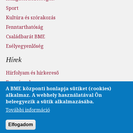
Sport
Kultúra és szórakozás
Fenntarthatóság
Családbarát BME
Esélyegyenlőség
Hírek
Hírfolyam és hírkereső
Események
A BME központi honlapja sütiket (cookies)
Sajtószoba - sajtófigyelés
alkalmaz. A webhely használatával Ön
Karrier és pályázatok
beleegyezik a sütik alkalmazásába.
További információ
Fotó- és videótár
Elfogadom