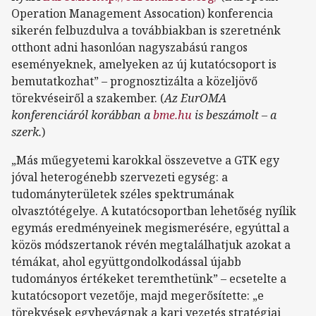
Operation Management Assocation) konferencia
sikerén felbuzdulva a továbbiakban is szeretnénk
otthont adni hasonlóan nagyszabású rangos
eseményeknek, amelyeken az új kutatócsoport is
bemutatkozhat” – prognosztizálta a közeljövő
törekvéseiről a szakember. (
Az EurOMA
konferenciáról korábban a
bme.hu
is beszámolt – a
szerk.
)
„Más műegyetemi karokkal összevetve a GTK egy
jóval heterogénebb szervezeti egység: a
tudományterületek széles spektrumának
olvasztótégelye. A kutatócsoportban lehetőség nyílik
egymás eredményeinek megismerésére, egyúttal a
közös módszertanok révén megtalálhatjuk azokat a
témákat, ahol együttgondolkodással újabb
tudományos értékeket teremthetünk” – ecsetelte a
kutatócsoport vezetője, majd megerősítette: „e
törekvések egybevágnak a kari vezetés stratégiai