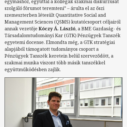
egymáshoz, egyúttal a kollégák szakmai diskurzusát
szolgáló fórumot teremteni” – árulta el az őszi
szemeszterben létesült Quantitative Social and
Management Sciences (QSMS) kutatócsoport céljairól
annak vezetője
Kóczy Á. László
, a BME Gazdaság- és
Társadalomtudományi Kar (GTK) Pénzügyek Tanszék
egyetemi docense. Elmondta még, a GTK stratégiai
alapjából támogatott tudományos csoport a
Pénzügyek Tanszék keretein belül szerveződött, a
szakmai munka viszont több másik tanszékkel
együttműködésben zajlik.