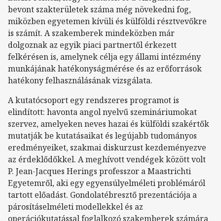
bevont szakterületek száma még növekedni fog,
miközben egyetemen kívüli és külföldi résztvevőkre
is számít. A szakemberek mindeközben már
dolgoznak az egyik piaci partnertől érkezett
felkérésen is, amelynek célja egy állami intézmény
munkájának hatékonyságmérése és az erőforrások
hatékony felhasználásának vizsgálata.
A kutatócsoport egy rendszeres programot is
elindított: havonta angol nyelvű szemináriumokat
szervez, amelyeken neves hazai és külföldi szakértők
mutatják be kutatásaikat és legújabb tudományos
eredményeiket, szakmai diskurzust kezdeményezve
az érdeklődőkkel. A meghívott vendégek között volt
P. Jean-Jacques Herings professzor a Maastrichti
Egyetemről, aki egy egyensúlyelméleti problémáról
tartott előadást. Gondolatébresztő prezentációja a
párosításelméleti modellekkel és az
operációkutatással foglalkozó szakemberek számára