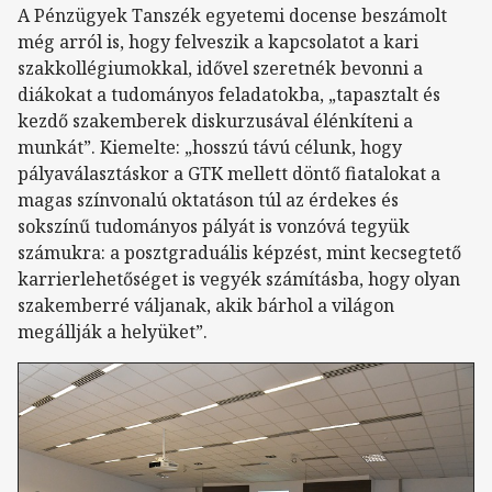
A Pénzügyek Tanszék egyetemi docense beszámolt
még arról is, hogy felveszik a kapcsolatot a kari
szakkollégiumokkal, idővel szeretnék bevonni a
diákokat a tudományos feladatokba, „tapasztalt és
kezdő szakemberek diskurzusával élénkíteni a
munkát”. Kiemelte: „hosszú távú célunk, hogy
pályaválasztáskor a GTK mellett döntő fiatalokat a
magas színvonalú oktatáson túl az érdekes és
sokszínű tudományos pályát is vonzóvá tegyük
számukra: a posztgraduális képzést, mint kecsegtető
karrierlehetőséget is vegyék számításba, hogy olyan
szakemberré váljanak, akik bárhol a világon
megállják a helyüket”.