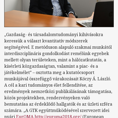
„Gazdaság- és társadalomtudományi kihívásokra
keressük a választ kvantitatív módszerek
segítségével. E metóduson alapuló szakmai munkától
interdiszciplináris gondolkodást remélünk egyebek
mellett olyan területeken, mint a hálózatkutatás, a
kísérleti közgazdaságtan, valamint a piac- és a
játékelmélet” – osztotta meg a kutatócsoport
munkájával összefüggő várakozásait Kóczy Á. László.
A cél a kari tudományos élet fellendítése, az
eredmények nemzetközi publikálásának támogatása,
közös projektekben, rendezvényeken való
bemutatása az érdeklődő hallgatók és az üzleti szféra
számára. „A GTK együttműködésével szervezett idei
nyári
EurOMA
http://euroma2018.org/
(European