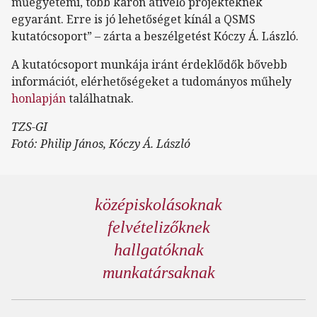
műegyetemi, több karon átívelő projekteknek
egyaránt. Erre is jó lehetőséget kínál a QSMS
kutatócsoport” – zárta a beszélgetést Kóczy Á. László.
A kutatócsoport munkája iránt érdeklődők bővebb
információt, elérhetőségeket a tudományos műhely
honlapján
találhatnak.
TZS-GI
Fotó: Philip János, Kóczy Á. László
középiskolásoknak
felvételizőknek
hallgatóknak
munkatársaknak