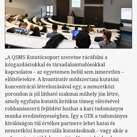
„A QSMS Kutatócsoport szeretne rácáfolni a
közgazdászokkal és társadalomtudósokkal
kapcsolatos – az egyetemen belül sem ismeretlen –
előítéletekre. A kvantitatív módszertani kutatási
koncentráció létrehozásával egy, a nemzetközi
porondon is jól látható szakmai műhely jön létre,
amely egyfajta kutatói kritikus tömeg elérésével
robbanásszerű fejlődést hozhat a kari tudományos
munka eredményességben. Így a GTK a tudományos
kiválóságon túl értékes partnere lehet hazai és
nemzetközi konzorciális kutatásoknak – vagy akár a