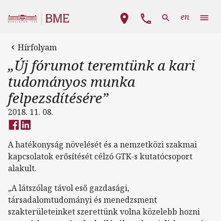
Ugrás a tartalomra
Fő navigáció
en
Hírfolyam
„Új fórumot teremtünk a kari
tudományos munka
felpezsdítésére”
2018. 11. 08.
A hatékonyság növelését és a nemzetközi szakmai
kapcsolatok erősítését célzó GTK-s kutatócsoport
alakult.
„A látszólag távol eső gazdasági,
társadalomtudományi és menedzsment
szakterületeinket szerettünk volna közelebb hozni