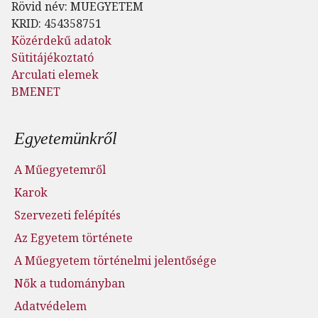
Rövid név: MUEGYETEM
KRID: 454358751
Közérdekű adatok
Sütitájékoztató
Arculati elemek
BMENET
Lábléc menü
Egyetemünkről
A Műegyetemről
Karok
Szervezeti felépítés
Az Egyetem története
A Műegyetem történelmi jelentősége
Nők a tudományban
Adatvédelem