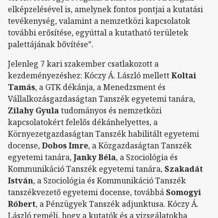
elképzelésével is, amelynek fontos pontjai a kutatási
tevékenység, valamint a nemzetközi kapcsolatok
további erősítése, egyúttal a kutatható területek
palettájának bővítése”.
Jelenleg 7 kari szakember csatlakozott a
kezdeményezéshez: Kóczy Á. László mellett
Koltai
Tamás
, a GTK dékánja, a Menedzsment és
Vállalkozásgazdaságtan Tanszék egyetemi tanára,
Zilahy Gyula
tudományos és nemzetközi
kapcsolatokért felelős dékánhelyettes, a
Környezetgazdaságtan Tanszék habilitált egyetemi
docense,
Dobos Imre
, a Közgazdaságtan Tanszék
egyetemi tanára,
Janky Béla
, a Szociológia és
Kommunikáció Tanszék egyetemi tanára,
Szakadát
István
, a Szociológia és Kommunikáció Tanszék
tanszékvezető egyetemi docense, továbbá
Somogyi
Róbert
, a Pénzügyek Tanszék adjunktusa. Kóczy Á.
László reméli, hogy a kutatók és a vizsgálatokba